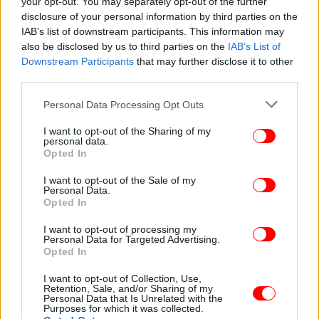
your opt-out. You may separately opt-out of the further
disclosure of your personal information by third parties on the
IAB’s list of downstream participants. This information may
also be disclosed by us to third parties on the
IAB’s List of
Downstream Participants
that may further disclose it to other
third parties.
Please note that this website/app uses one or more Google
Personal Data Processing Opt Outs
services and may gather and store information including but
not limited to your visit or usage behaviour. You may click to
I want to opt-out of the Sharing of my
Μια πρo ημερών διαρροή εσωτερικού εγγράφου της Microsoft
personal data.
grant or deny consent to Google and its third-party tags to
προκαλεί νέα ερωτήματα για το πώς οι τεχνολογικοί κολοσσοί
Opted In
αντιλαμβάνονται τη σχέση ανάμεσα στους χρήστες και τα ολοένα πιο
use your data for below specified purposes in below Google
εξελιγμένα συστήματα AI / ΑLAMY
consent section.
I want to opt-out of the Sale of my
Personal Data.
Άλλοι εμφανίστηκαν πιο κυνικοί. Ένας εργαζόμενος
Opted In
αναρωτήθηκε αν τελικά ο στόχος κάθε μεγάλης
I want to opt-out of processing my
εταιρείας λογισμικού δεν είναι ακριβώς αυτός: να
Personal Data for Targeted Advertising.
Opted In
δημιουργεί προϊόντα που οι χρήστες θα θέλουν να
χρησιμοποιούν συνεχώς. «Η διαφορά», σχολίασε με
I want to opt-out of Collection, Use,
δόση χιούμορ, «είναι ότι η Microsoft δεν είναι τόσο
Retention, Sale, and/or Sharing of my
Personal Data that Is Unrelated with the
καλή στο να δημιουργεί εθιστικά προϊόντα όσο
Purposes for which it was collected.