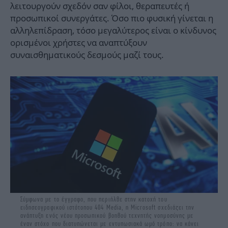
λειτουργούν σχεδόν σαν φίλοι, θεραπευτές ή
προσωπικοί συνεργάτες. Όσο πιο φυσική γίνεται η
αλληλεπίδραση, τόσο μεγαλύτερος είναι ο κίνδυνος
ορισμένοι χρήστες να αναπτύξουν
συναισθηματικούς δεσμούς μαζί τους.
Σύμφωνα με το έγγραφο, που περιήλθε στην κατοχή του
ειδησεογραφικού ιστότοπου 404 Media, η Microsoft σχεδιάζει την
ανάπτυξη ενός νέου προσωπικού βοηθού τεχνητής νοημοσύνης με
έναν στόχο που διατυπώνεται με εντυπωσιακά ωμό τρόπο: να κάνει