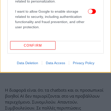
related to personalization.
I want to allow Google to enable storage
related to security, including authentication
functionality and fraud prevention, and other
user protection.
CONFIRM
Data Deletion
Data Access
Privacy Policy
Η διαφορά είναι ότι τα chatbots και οι προσωπικοί
βοηθοί AI δεν περιορίζονται στο να προβάλλουν
περιεχόμενο. Συνομιλούν. Απαντούν.
Συμβουλεύουν. Σε πολλές περιπτώσεις