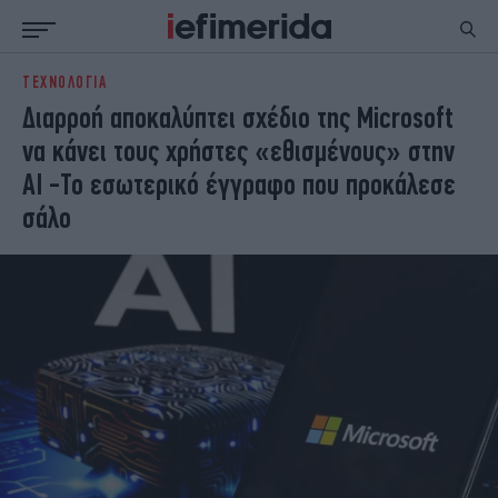
ΤΕΧΝΟΛΟΓΙΑ
ΕΙΔΗΣΕΙΣ
ΠΟΛΙΤΙΚΗ
Διαρροή αποκαλύπτει σχέδιο της Microsoft
NON PAPER
ΕΛΛΑΔΑ
να κάνει τους χρήστες «εθισμένους» στην
ΟΙΚΟΝΟΜΙΑ
ΚΟΣΜΟΣ
AI -Το εσωτερικό έγγραφο που προκάλεσε
ΠΟΛΙΤΙΣΜΟΣ
ΠΑΝΕΛΛΗΝΙΕΣ
σάλο
ΖΩΗ
ΣΠΟΡ
ΓΥΝΑΙΚΑ
ENGLISH EDITION
ΠΟΛΗ
STORIES
ΕΚΛΟΓΕΣ
TRAVEL
ΤΕΧΝΟΛΟΓΙΑ
ΥΓΕΙΑ
DESIGN
ΟΛΥΜΠΙΑΚΟΙ ΑΓΩΝΕΣ
EURO
GREEN
PODCAST
iAUTOKINITO
iOPINIONS
iGASTRONOMIE