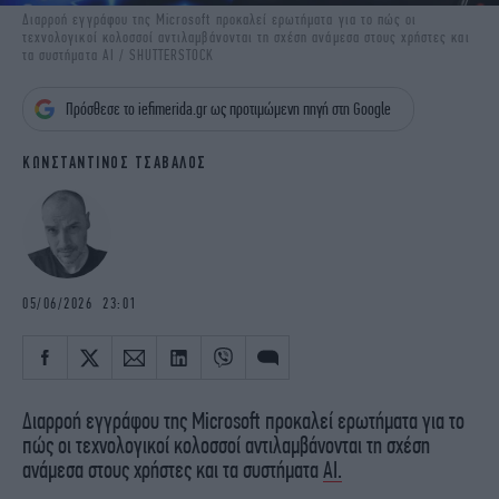
iBOOKS
ΖΩΔΙΑ
Διαρροή εγγράφου της Microsoft προκαλεί ερωτήματα για το πώς οι
τεχνολογικοί κολοσσοί αντιλαμβάνονται τη σχέση ανάμεσα στους χρήστες και
OSCARS
THE OCEAN
τα συστήματα AI / SHUTTERSTOCK
MEDIA
ELAMEFORA
Πρόσθεσε το iefimerida.gr ως προτιμώμενη πηγή στη Google
NEWSLETTER
ΚΩΝΣΤΑΝΤΙΝΟΣ ΤΣΑΒΑΛΟΣ
05/06/2026 23:01
Διαρροή εγγράφου της Microsoft προκαλεί ερωτήματα για το
πώς οι τεχνολογικοί κολοσσοί αντιλαμβάνονται τη σχέση
ανάμεσα στους χρήστες και τα συστήματα
AI.