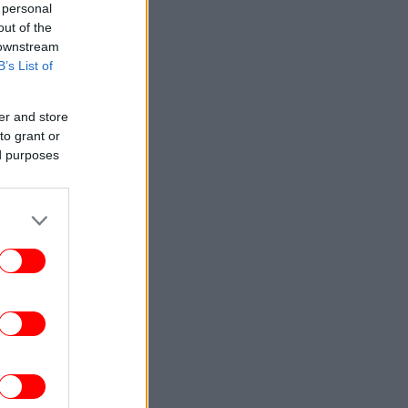
 personal
out of the
 downstream
B’s List of
er and store
to grant or
ed purposes