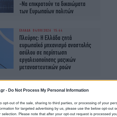
-Να επικρατούν τα δικαιώματα
των Ευρωπαίων πολιτών
ΕΛΛΑΔΑ
04/08/2026 15:44
Πλεύρης: Η Ελλάδα ζητά
ευρωπαϊκό μηχανισμό αναστολής
ασύλου σε περίπτωση
εργαλειοποίησης μαζικών
μεταναστευτικών ροών
ΠΟΛΙΤΙΚΗ
31/07/2026 10:23
.gr -
Do Not Process My Personal Information
Πλεύρης: Αυτό που γίνεται στη
Θέουτα καταδεικνύει ότι τα
to opt-out of the sale, sharing to third parties, or processing of your per
κυκλώματα ψάχνουν ευκαιρίες
formation for targeted advertising by us, please use the below opt-out s
r selection. Please note that after your opt-out request is processed y
-Έτοιμοι να λάβουμε κάθε