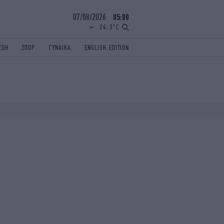
07/08/2026
05:00
24.3°C
ΖΩΗ
ΣΠΟΡ
ΓΥΝΑΙΚΑ
ENGLISH EDITION
ΕΛΛΑΔΑ
ΠΑΝΕΛΛΗΝΙΕΣ
ENGLISH EDITION
TRAVEL
ΟΛΥΜΠΙΑΚΟΙ ΑΓΩΝΕΣ
iAUTOKINITO
ΖΩΔΙΑ
ELAMEFORA