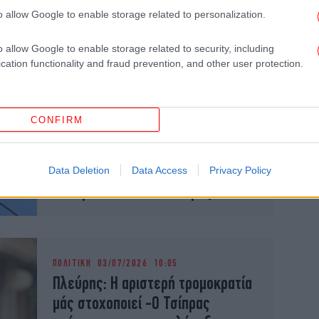
o allow Google to enable storage related to personalization.
της απόφασης που επαναφέρει το
άσυλο στον πρόεδρο της
o allow Google to enable storage related to security, including
Πακιστανικής Κοινότητας Ελλάδος
cation functionality and fraud prevention, and other user protection.
ΠΟΛΙΤΙΚΗ
14/07/2026 09:55
CONFIRM
Πλεύρης: Κύριε Τσίπρα, το
μεγαλύτερο λάθος ήταν που
πιστεύατε ότι η θάλασσα δεν έχει
Data Deletion
Data Access
Privacy Policy
σύνορα και το κάνατε πράξη
ΠΟΛΙΤΙΚΗ
03/07/2026 10:05
Πλεύρης: Η αριστερή τρομοκρατία
μάς στοχοποιεί -Ο Τσίπρας