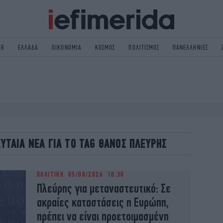
ER
ΕΛΛΑΔΑ
ΟΙΚΟΝΟΜΙΑ
ΚΟΣΜΟΣ
ΠΟΛΙΤΙΣΜΟΣ
ΠΑΝΕΛΛΗΝΙΕΣ
ΟΛΙΤΙΚΗ
NON PAPER
ΟΣΜΟΣ
ΠΟΛΙΤΙΣΜΟΣ
ΠΟΡ
ΓΥΝΑΙΚΑ
TORIES
ΕΚΛΟΓΕΣ
ΓΕΙΑ
DESIGN
ΛΕΥΤΑΙΑ ΝΕΑ ΓΙΑ ΤΟ TAG ΘΑΝΟΣ ΠΛΕΥΡΗΣ
REEN
PODCAST
GASTRONOMIE
iBOOKS
ΠΟΛΙΤΙΚΗ
05/08/2026 10:30
HE OCEAN
MEDIA
Πλεύρης για μεταναστευτικό: Σε
ακραίες καταστάσεις η Ευρώπη,
πρέπει να είναι προετοιμασμένη