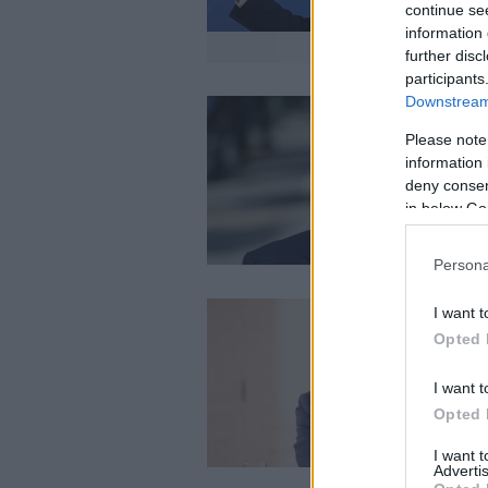
continue se
information 
further disc
participants
Downstream 
Please note
information 
deny consent
in below Go
Persona
I want t
Opted 
I want t
Opted 
I want 
Advertis