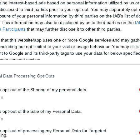
eing interest-based ads based on personal information utilized by us or
απαραίτητο μέτρο
disclosed to third parties prior to your opt-out. You may separately opt-
losure of your personal information by third parties on the IAB’s list of
. This information may also be disclosed by us to third parties on the
IA
Participants
that may further disclose it to other third parties.
ΠΟΛΙΤΙΚΗ
29/07/2026 07:15
Πλεύρης στο iefimerida: Δεν θα
 that this website/app uses one or more Google services and may gath
δώσουμε λογαριασμό σε κανέναν,
including but not limited to your visit or usage behaviour. You may click 
 to Google and its third-party tags to use your data for below specifi
ειδικά στις ΜΚΟ, για το πώς θα
ogle consent section.
φυλάμε τα σύνορά μας
l Data Processing Opt Outs
o opt-out of the Sharing of my personal data.
ΕΛΛΑΔΑ
26/07/2026 08:39
In
Πλεύρης: Δεν θα επιτρέψουμε να
o opt-out of the Sale of my Personal Data.
παγιωθεί μια νέα μεταναστευτική
In
διαδρομή Λιβύης-Κρήτης
to opt-out of processing my Personal Data for Targeted
ing.