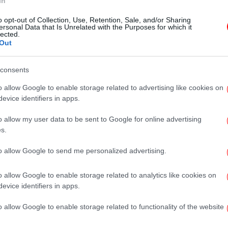
In
o opt-out of Collection, Use, Retention, Sale, and/or Sharing
ΠΟΛΙΤΙΚΗ
15/07/2026 16:49
ersonal Data that Is Unrelated with the Purposes for which it
lected.
Πλεύρης: Η νομική καθοδήγηση
Out
των αιτούντων άσυλο πρέπει να
είναι ουδέτερη
consents
o allow Google to enable storage related to advertising like cookies on
evice identifiers in apps.
ΕΛΛΑΔΑ
15/07/2026 16:47
Κλείνει τελη Σεπτεμβρίου η δομή
o allow my user data to be sent to Google for online advertising
μεταναστών στις Θερμοπύλες,
s.
σταδιακή εκκένωση από αύριο -
to allow Google to send me personalized advertising.
«Πάντα διαφωνούσα με τον
χώρο» δήλωσε ο Πλεύρης
o allow Google to enable storage related to analytics like cookies on
evice identifiers in apps.
o allow Google to enable storage related to functionality of the website
ΠΟΛΙΤΙΚΗ
14/07/2026 18:32
Πλεύρης: Αίτηση ακύρωσης κατά