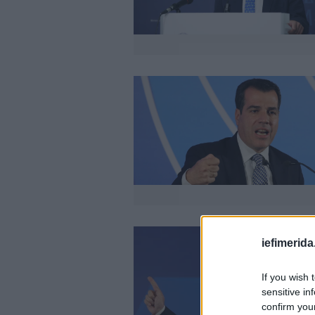
iefimerida
If you wish 
sensitive in
confirm you