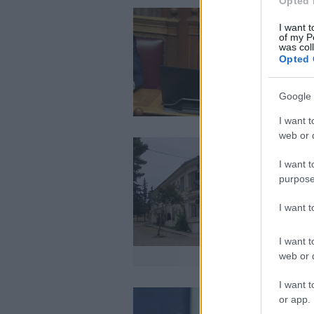
Opted 
I want t
of my P
was col
Opted 
Google 
I want t
web or d
I want t
purpose
I want 
I want t
web or d
I want t
or app.