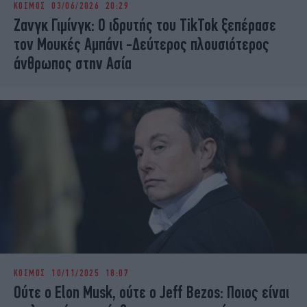
ΚΟΣΜΟΣ
03/06/2026 20:29
iBOOKS
ΖΩΔΙΑ
Ζανγκ Γιμίνγκ: Ο ιδρυτής του TikTok ξεπέρασε
OSCARS
THE OCEAN
τον Μουκές Αμπάνι -Δεύτερος πλουσιότερος
MEDIA
ELAMEFORA
άνθρωπος στην Ασία
NEWSLETTER
ΚΟΣΜΟΣ
10/11/2025 18:07
Ούτε ο Elon Musk, ούτε ο Jeff Bezos: Ποιος είναι