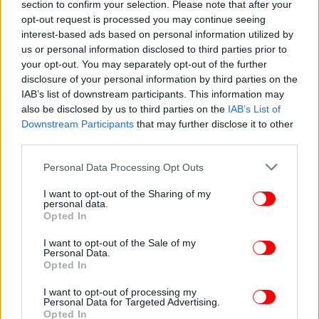
section to confirm your selection. Please note that after your
opt-out request is processed you may continue seeing
interest-based ads based on personal information utilized by
us or personal information disclosed to third parties prior to
ΚΟΣΜΟΣ
11/07/2022 21:27
your opt-out. You may separately opt-out of the further
Ο πλουσιότερος άνθρωπος της Ουκρανίας,
disclosure of your personal information by third parties on the
ιδιοκτήτης της χαλυβουργίας Αζοφστάλ,
IAB’s list of downstream participants. This information may
also be disclosed by us to third parties on the
IAB’s List of
αποχωρεί από τις επιχειρήσεις ΜΜΕ
Downstream Participants
that may further disclose it to other
third parties.
Please note that this website/app uses one or more Google
Personal Data Processing Opt Outs
services and may gather and store information including but
not limited to your visit or usage behaviour. You may click to
I want to opt-out of the Sharing of my
personal data.
grant or deny consent to Google and its third-party tags to
Opted In
use your data for below specified purposes in below Google
consent section.
I want to opt-out of the Sale of my
Personal Data.
Opted In
I want to opt-out of processing my
Personal Data for Targeted Advertising.
Opted In