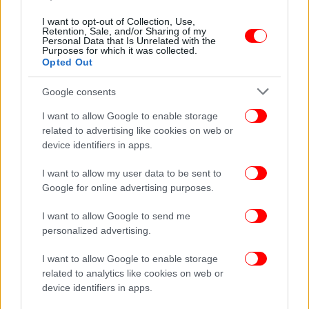
ΟΙΚΟΝΟΜΙΑ
19/08/2020 10:37
I want to opt-out of Collection, Use,
Πήρε φόρα ο Ελον Μασκ: Εβγαλε οκτώ δισ.
Retention, Sale, and/or Sharing of my
Personal Data that Is Unrelated with the
δολάρια σε ένα 24ωρο! -Τέταρτος πλουσιότερος
Purposes for which it was collected.
Opted Out
άνθρωπος στον πλανήτη
Google consents
I want to allow Google to enable storage
related to advertising like cookies on web or
device identifiers in apps.
I want to allow my user data to be sent to
Google for online advertising purposes.
I want to allow Google to send me
personalized advertising.
I want to allow Google to enable storage
related to analytics like cookies on web or
ΚΟΣΜΟΣ
23/06/2020 14:18
device identifiers in apps.
Μουκές Αμπάνι: Ο πλουσιότερος Ινδός μπήκε