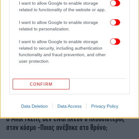
I want to allow Google to enable storage
στην πρώτη δεκάδα των δισεκατομμυριούχων
related to functionality of the website or app.
του πλανήτη
I want to allow Google to enable storage
related to personalization.
I want to allow Google to enable storage
related to security, including authentication
functionality and fraud prevention, and other
user protection.
CONFIRM
Data Deletion
Data Access
Privacy Policy
ΚΟΣΜΟΣ
28/07/2017 09:06
Ο Μπιλ Γκέιτς δεν είναι πλέον ο πλουσιότερος
στον κόσμο -Ποιος ανέβηκε στο θρόνο;