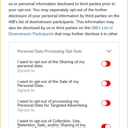
us or personal information disclosed to third parties prior to
your opt-out. You may separately opt-out of the further
ΕΛΛΑΔΑ
03/09/2024 19:34
disclosure of your personal information by third parties on the
Αθήνα: Μικρή μείωση κατά 1,9% σημείωσε η
IAB’s list of downstream participants. This information may
also be disclosed by us to third parties on the
IAB’s List of
μέση πληρότητα στα ξενοδοχεία τον Ιούλιο
Downstream Participants
that may further disclose it to other
third parties.
Please note that this website/app uses one or more Google
Personal Data Processing Opt Outs
services and may gather and store information including but
not limited to your visit or usage behaviour. You may click to
I want to opt-out of the Sharing of my
personal data.
grant or deny consent to Google and its third-party tags to
Opted In
use your data for below specified purposes in below Google
consent section.
I want to opt-out of the Sale of my
Personal Data.
Opted In
I want to opt-out of processing my
Personal Data for Targeted Advertising.
Opted In
ΚΟΣΜΟΣ
14/08/2024 21:17
I want to opt-out of Collection, Use,
Ιταλία: Στο 90% η πληρότητα των τουριστικών
Retention, Sale, and/or Sharing of my