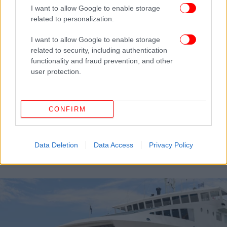
I want to allow Google to enable storage
related to personalization.
I want to allow Google to enable storage
related to security, including authentication
functionality and fraud prevention, and other
user protection.
CONFIRM
ΕΛΛΑΔΑ
25/07/2024 16:52
Πάνω από 75% πληρότητα στα ξενοδοχεία της
Data Deletion
Data Access
Privacy Policy
Αθήνας το πρώτο εξάμηνο του 2024