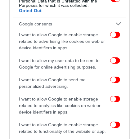
Personal Data that Is Unrelated with the
υποδομών τις ημέρες του Δεκαπενταύγουστου
Purposes for which it was collected.
Opted Out
Google consents
I want to allow Google to enable storage
related to advertising like cookies on web or
device identifiers in apps.
I want to allow my user data to be sent to
Google for online advertising purposes.
I want to allow Google to send me
personalized advertising.
I want to allow Google to enable storage
ΕΛΛΑΔΑ
13/08/2024 14:23
related to analytics like cookies on web or
Δεν πέφτει καρφίτσα στη Χαλκιδική έως 20/8
device identifiers in apps.
-Υπερτριπλασιασμός των Τούρκων τουριστών
I want to allow Google to enable storage
related to functionality of the website or app.