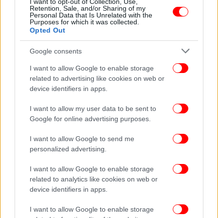
I want to opt-out of Collection, Use,
Ο Παντελής Θαλασσινός συμπράττει με τον
Retention, Sale, and/or Sharing of my
Personal Data that Is Unrelated with the
σπουδαίο Βασίλη Σκουλά [βίντεο]
Purposes for which it was collected.
Opted Out
Google consents
I want to allow Google to enable storage
related to advertising like cookies on web or
device identifiers in apps.
I want to allow my user data to be sent to
Google for online advertising purposes.
I want to allow Google to send me
personalized advertising.
I want to allow Google to enable storage
ΣΠΟΡ
19/04/2013 19:18
related to analytics like cookies on web or
Ο Παντελής Θαλασσινός ξεσπάει για την
device identifiers in apps.
πολυαγαπημένη του ΑΕΚ: «Πίνουν ένα τσιγάρο
I want to allow Google to enable storage
και μπουκάρουν μέσα...»