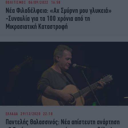
ΠΟΛΙΤΙΣΜΟΣ
06/09/2022 16:58
iBOOKS
ΖΩΔΙΑ
Νέα Φιλαδέλφεια: «Αχ Σμύρνη μου γλυκειά»
OSCARS
THE OCEAN
-Συναυλία για τα 100 χρόνια από τη
MEDIA
ELAMEFORA
Μικρασιατική Καταστροφή
NEWSLETTER
ΕΛΛΑΔΑ
29/12/2020 22:18
Παντελής Θαλασσινός: Νέα απίστευτη ανάρτηση