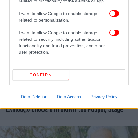
related to functionality of the website or app.
I want to allow Google to enable storage
related to personalization.
I want to allow Google to enable storage
related to security, including authentication
functionality and fraud prevention, and other
user protection.
CONFIRM
ΠΟΛΗ
15/04/2013 14:08
Data Deletion
Data Access
Privacy Policy
Ο Παντελής Θαλασσινός με «10 τραγούδια της
Ελπίδας» απόψε στη σκηνή του Ρυθμός Stage