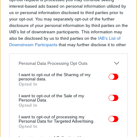
interest-based ads based on personal information utilized by
us or personal information disclosed to third parties prior to
your opt-out. You may separately opt-out of the further
ΖΩΗ
07/03/2018 13:22
disclosure of your personal information by third parties on the
Ο Παντελής Θαλασσινός έκοψε την κοτσίδα του
IAB’s list of downstream participants. This information may
also be disclosed by us to third parties on the
IAB’s List of
-Με έξαλλο κοντό μαλλί [εικόνα]
Downstream Participants
that may further disclose it to other
third parties.
Please note that this website/app uses one or more Google
Personal Data Processing Opt Outs
services and may gather and store information including but
not limited to your visit or usage behaviour. You may click to
I want to opt-out of the Sharing of my
personal data.
grant or deny consent to Google and its third-party tags to
Opted In
use your data for below specified purposes in below Google
consent section.
I want to opt-out of the Sale of my
Personal Data.
Opted In
I want to opt-out of processing my
Personal Data for Targeted Advertising.
Opted In
ΠΟΛΙΤΙΣΜΟΣ
25/09/2017 16:00