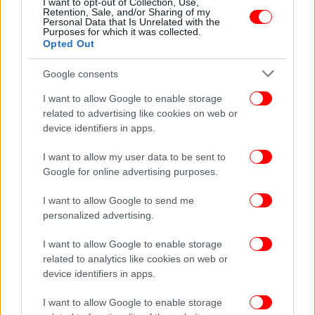
I want to opt-out of Collection, Use,
12χρονης
Retention, Sale, and/or Sharing of my
Personal Data that Is Unrelated with the
Purposes for which it was collected.
Opted Out
Google consents
I want to allow Google to enable storage
related to advertising like cookies on web or
device identifiers in apps.
I want to allow my user data to be sent to
Google for online advertising purposes.
I want to allow Google to send me
personalized advertising.
ΕΛΛΑΔΑ
11/01/2025 19:57
I want to allow Google to enable storage
Το «στρατηγείο-φρούριο» του κυκλώματος
related to analytics like cookies on web or
προστασίας -Ο «εισπρακτικός» μηχανισμός, οι
device identifiers in apps.
ταρίφες χιλιάδων ευρώ
I want to allow Google to enable storage