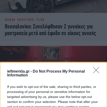
ΕΛΛΑΔΑ
30/07/2025 13:58
Θεσσαλονίκη: Συνελήφθησαν 2 γυναίκες για
μαστροπεία μετά από έφοδο σε οίκους ανοχής
iefimerida.gr -
Do Not Process My Personal
Information
If you wish to opt-out of the sale, sharing to third parties, or
processing of your personal or sensitive information for
targeted advertising by us, please use the below opt-out
section to confirm your selection. Please note that after your
ΕΛΛΑΔΑ
23/01/2025 11:02
opt-out request is processed you may continue seeing