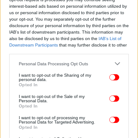
Βόλος: Εφιάλτης για γυναίκα σε οίκο ανοχής
interest-based ads based on personal information utilized by
us or personal information disclosed to third parties prior to
-Εισέβαλε στο δωμάτιό της με μαχαίρι και
your opt-out. You may separately opt-out of the further
προσπάθησε να τη βιάσει
disclosure of your personal information by third parties on the
IAB’s list of downstream participants. This information may
also be disclosed by us to third parties on the
IAB’s List of
Downstream Participants
that may further disclose it to other
third parties.
Please note that this website/app uses one or more Google
Personal Data Processing Opt Outs
services and may gather and store information including but
not limited to your visit or usage behaviour. You may click to
I want to opt-out of the Sharing of my
personal data.
grant or deny consent to Google and its third-party tags to
Opted In
use your data for below specified purposes in below Google
consent section.
I want to opt-out of the Sale of my
Personal Data.
Opted In
I want to opt-out of processing my
ΕΛΛΑΔΑ
15/01/2025 14:26
Personal Data for Targeted Advertising.
Λύτρας για κύκλωμα προστασίας και υπόθεση
Opted In
Κολωνού: Να επανεξεταστούν οι καταθέσεις της