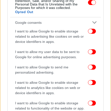
Retention, Sale, and/or Sharing of my
Personal Data that Is Unrelated with the
Purposes for which it was collected.
Opted Out
Google consents
I want to allow Google to enable storage
related to advertising like cookies on web or
device identifiers in apps.
I want to allow my user data to be sent to
Google for online advertising purposes.
I want to allow Google to send me
personalized advertising.
ΖΩΗ
09/09/2025 06:40
Wake Up Dead Man: Ο Ντάνιελ Κρεγκ επιστρέφει
I want to allow Google to enable storage
στην τρίτη ταινία μυστηρίου «Knives Out»
related to analytics like cookies on web or
device identifiers in apps.
-Δείτε το τρέιλερ
I want to allow Google to enable storage
related to functionality of the website or app.