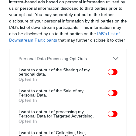
interest-based ads based on personal information utilized by
ΖΩΗ
22/02/2026 08:27
us or personal information disclosed to third parties prior to
Ζευγάρια-θρύλοι που δεν φωτογραφίζονται ποτέ
your opt-out. You may separately opt-out of the further
disclosure of your personal information by third parties on the
μαζί -Οι σπάνιες κοινές φωτό τους
IAB’s list of downstream participants. This information may
also be disclosed by us to third parties on the
IAB’s List of
Downstream Participants
that may further disclose it to other
third parties.
Please note that this website/app uses one or more Google
Personal Data Processing Opt Outs
services and may gather and store information including but
not limited to your visit or usage behaviour. You may click to
I want to opt-out of the Sharing of my
personal data.
grant or deny consent to Google and its third-party tags to
Opted In
use your data for below specified purposes in below Google
consent section.
I want to opt-out of the Sale of my
Personal Data.
Opted In
I want to opt-out of processing my
Personal Data for Targeted Advertising.
ΓΥΝΑΙΚΑ
09/10/2025 13:41
Opted In
Η αλλαγή στα μαλλιά του Ντάνιελ Κρεγκ που
θύμισε παλιό Χόλιγουντ [εικόνες]
I want to opt-out of Collection, Use,