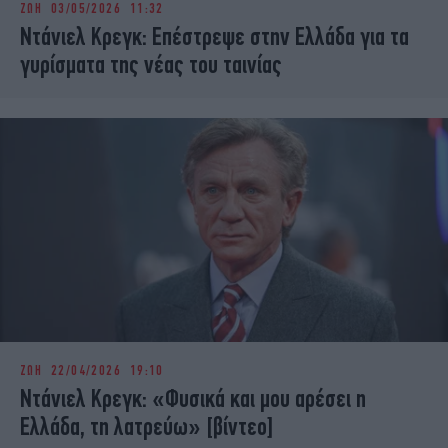
ΖΩΗ
03/05/2026 11:32
iBOOKS
ΖΩΔΙΑ
Ντάνιελ Κρεγκ: Επέστρεψε στην Ελλάδα για τα
OSCARS
THE OCEAN
γυρίσματα της νέας του ταινίας
MEDIA
ELAMEFORA
NEWSLETTER
ΖΩΗ
22/04/2026 19:10
Ντάνιελ Κρεγκ: «Φυσικά και μου αρέσει η
Ελλάδα, τη λατρεύω» [βίντεο]