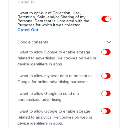
Opted In
Σάλος στη Ναμίμπια για την ελληνική χωριάτικη
σαλάτα -Κόπηκε από επίσημο μενού
I want to opt-out of Collection, Use,
Retention, Sale, and/or Sharing of my
Personal Data that Is Unrelated with the
Purposes for which it was collected.
Opted Out
Google consents
I want to allow Google to enable storage
related to advertising like cookies on web or
device identifiers in apps.
I want to allow my user data to be sent to
Google for online advertising purposes.
I want to allow Google to send me
personalized advertising.
ΚΟΣΜΟΣ
19/08/2022 21:13
Ο δρόμος με τους σκελετούς είναι ο πιο
I want to allow Google to enable storage
ανατριχιαστικά όμορφος του πλανήτη - Πού
related to analytics like cookies on web or
device identifiers in apps.
βρίσκεται