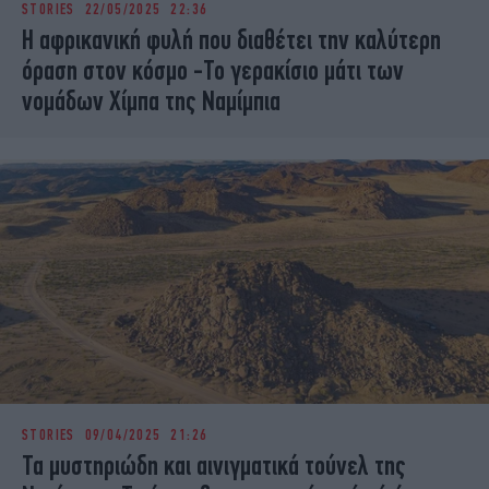
STORIES
22/05/2025 22:36
iBOOKS
ΖΩΔΙΑ
Η αφρικανική φυλή που διαθέτει την καλύτερη
OSCARS
THE OCEAN
όραση στον κόσμο -Το γερακίσιο μάτι των
MEDIA
ELAMEFORA
νομάδων Χίμπα της Ναμίμπια
NEWSLETTER
STORIES
09/04/2025 21:26
Τα μυστηριώδη και αινιγματικά τούνελ της