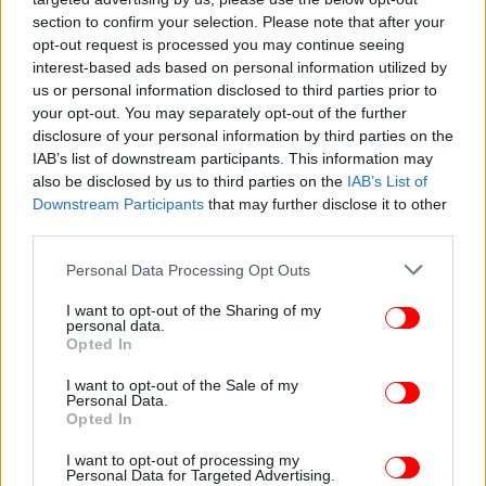
section to confirm your selection. Please note that after your
opt-out request is processed you may continue seeing
interest-based ads based on personal information utilized by
ΚΟΣΜΟΣ
01/06/2023 03:14
us or personal information disclosed to third parties prior to
Ναμίμπια: Δεκαπέντε μέλη οικογένειας πέθαναν
your opt-out. You may separately opt-out of the further
disclosure of your personal information by third parties on the
από τροφική δηλητηρίαση
IAB’s list of downstream participants. This information may
also be disclosed by us to third parties on the
IAB’s List of
Downstream Participants
that may further disclose it to other
third parties.
Please note that this website/app uses one or more Google
Personal Data Processing Opt Outs
services and may gather and store information including but
not limited to your visit or usage behaviour. You may click to
I want to opt-out of the Sharing of my
personal data.
grant or deny consent to Google and its third-party tags to
Opted In
use your data for below specified purposes in below Google
consent section.
I want to opt-out of the Sale of my
Personal Data.
Opted In
I want to opt-out of processing my
Personal Data for Targeted Advertising.
ΚΟΣΜΟΣ
17/03/2023 13:46