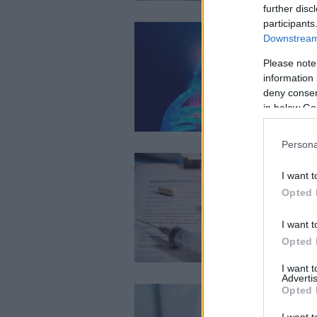
further disc
participants
Downstream 
Please note
information 
deny consent
in below Go
Persona
I want t
Opted 
I want t
Opted 
I want 
Advertis
Opted 