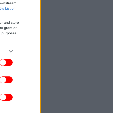
 downstream
B’s List of
er and store
to grant or
ed purposes