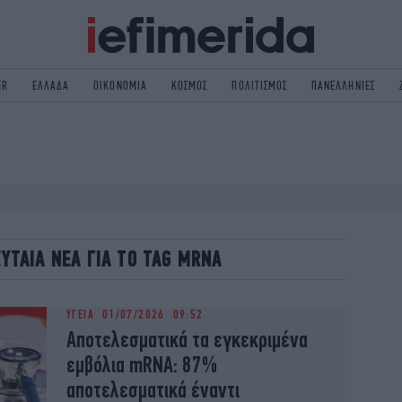
ER
ΕΛΛΑΔΑ
ΟΙΚΟΝΟΜΙΑ
ΚΟΣΜΟΣ
ΠΟΛΙΤΙΣΜΟΣ
ΠΑΝΕΛΛΗΝΙΕΣ
ΟΛΙΤΙΚΗ
NON PAPER
ΟΣΜΟΣ
ΠΟΛΙΤΙΣΜΟΣ
ΠΟΡ
ΓΥΝΑΙΚΑ
TORIES
ΕΚΛΟΓΕΣ
ΓΕΙΑ
DESIGN
ΕΥΤΑΙΑ ΝΕΑ ΓΙΑ ΤΟ TAG MRNA
REEN
PODCAST
GASTRONOMIE
iBOOKS
ΥΓΕΙΑ
01/07/2026 09:52
HE OCEAN
MEDIA
Αποτελεσματικά τα εγκεκριμένα
εμβόλια mRNA: 87%
αποτελεσματικά έναντι