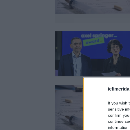
iefimerida
If you wish 
sensitive in
confirm you
continue se
information 