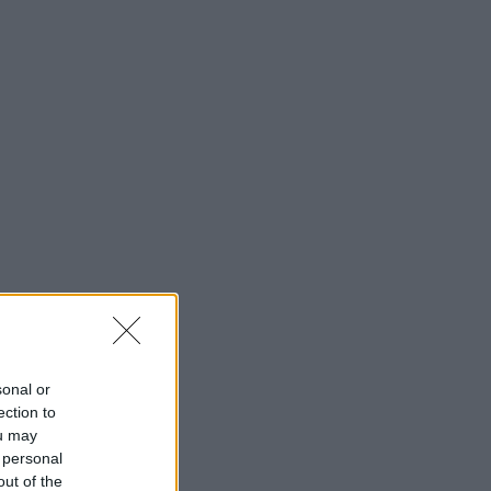
sonal or
ection to
ou may
 personal
out of the