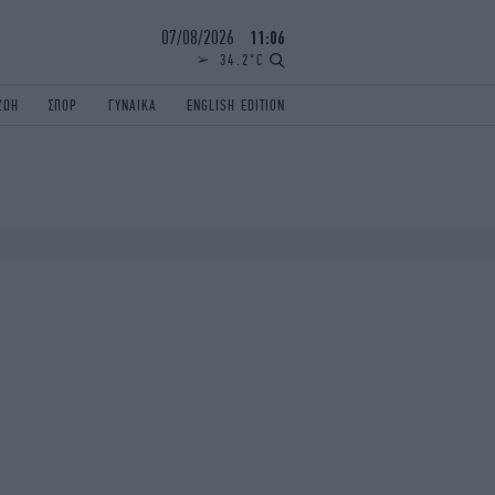
07/08/2026
11:06
34.2°C
ΖΩΗ
ΣΠΟΡ
ΓΥΝΑΙΚΑ
ENGLISH EDITION
ΕΛΛΑΔΑ
ΠΑΝΕΛΛΗΝΙΕΣ
ENGLISH EDITION
TRAVEL
ΟΛΥΜΠΙΑΚΟΙ ΑΓΩΝΕΣ
iAUTOKINITO
ΖΩΔΙΑ
ELAMEFORA