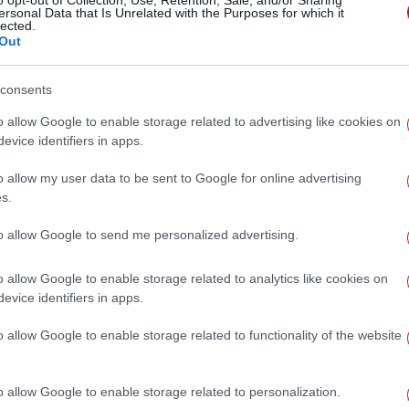
o opt-out of Collection, Use, Retention, Sale, and/or Sharing
Εμβόλια mRNA για την
ersonal Data that Is Unrelated with the Purposes for which it
lected.
καταπολέμηση της Γρίπης των
Out
Πτηνών -Αλώβητη η χώρα μας
consents
o allow Google to enable storage related to advertising like cookies on
ΥΓΕΙΑ
26/04/2024 08:09
evice identifiers in apps.
Μελάνωμα: Ξεκίνησαν δοκιμές
o allow my user data to be sent to Google for online advertising
τρίτης φάσης πρωτοποριακού
s.
εμβολίου mRNA για τον καρκίνο
του δέρματος
to allow Google to send me personalized advertising.
o allow Google to enable storage related to analytics like cookies on
evice identifiers in apps.
ΚΟΣΜΟΣ
02/10/2023 16:34
«Δεν το πιστεύω!»: Η πρώτη
o allow Google to enable storage related to functionality of the website
αντίδραση των 2 επιστημόνων
όταν τους ανακοίνωσαν ότι
o allow Google to enable storage related to personalization.
κέρδισαν το Νόμπελ Ιατρικής