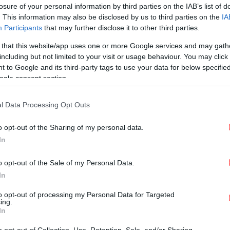
losure of your personal information by third parties on the IAB’s list of
. This information may also be disclosed by us to third parties on the
IA
Participants
that may further disclose it to other third parties.
ΥΓΕΙΑ
09/09/2024 11:50
Εμβόλια m-RNA: Η μεγάλη ελπίδα
 that this website/app uses one or more Google services and may gath
including but not limited to your visit or usage behaviour. You may click 
για την αντιμετώπιση του
 to Google and its third-party tags to use your data for below specifi
καρκίνου
ogle consent section.
l Data Processing Opt Outs
o opt-out of the Sharing of my personal data.
ΚΟΣΜΟΣ
23/08/2024 11:16
In
Άρχισαν οι πρώτες δοκιμές
εμβολίου mRNA κατά του καρκίνου
o opt-out of the Sale of my Personal Data.
του πνεύμονα -Σε επτά χώρες
In
to opt-out of processing my Personal Data for Targeted
ing.
In
ΥΓΕΙΑ
19/06/2024 17:11