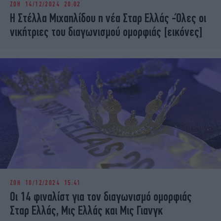
ΖΩΗ
14/12/2024 20:02
iBOOKS
ΖΩΔΙΑ
Η Στέλλα Μιχαηλίδου η νέα Σταρ Ελλάς -Όλες οι
OSCARS
THE OCEAN
νικήτριες του διαγωνισμού ομορφιάς [εικόνες]
MEDIA
ELAMEFORA
NEWSLETTER
ΖΩΗ
10/12/2024 15:41
Οι 14 φιναλίστ για τον διαγωνισμό ομορφιάς
Σταρ Ελλάς, Μις Ελλάς και Μις Γιανγκ