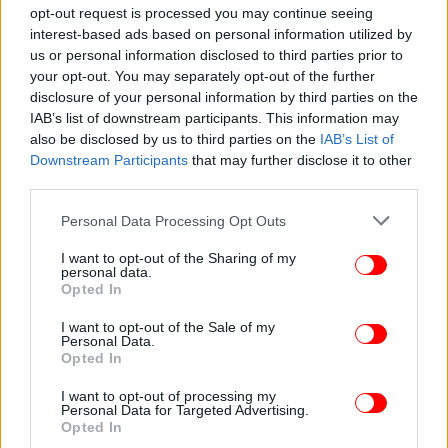
opt-out request is processed you may continue seeing
interest-based ads based on personal information utilized by
ΖΩΗ
20/04/2023 16:13
us or personal information disclosed to third parties prior to
Πώς θα ήταν η τέλεια Μις Ελλάς, σύμφωνα με
your opt-out. You may separately opt-out of the further
disclosure of your personal information by third parties on the
την τεχνητή νοημοσύνη [εικόνες]
IAB’s list of downstream participants. This information may
also be disclosed by us to third parties on the
IAB’s List of
Downstream Participants
that may further disclose it to other
third parties.
Please note that this website/app uses one or more Google
Personal Data Processing Opt Outs
services and may gather and store information including but
not limited to your visit or usage behaviour. You may click to
I want to opt-out of the Sharing of my
personal data.
grant or deny consent to Google and its third-party tags to
Opted In
use your data for below specified purposes in below Google
consent section.
I want to opt-out of the Sale of my
Personal Data.
Opted In
I want to opt-out of processing my
Personal Data for Targeted Advertising.
ΖΩΗ
03/03/2022 20:34
Opted In
Η Μάνια Ντέλου σε μια σπάνια εξομολόγηση -Για