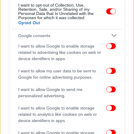
το μόντελινγκ, την αλλαγή στην εμφάνισή της
I want to opt-out of Collection, Use,
Retention, Sale, and/or Sharing of my
και τον χωρισμό
Personal Data that Is Unrelated with the
Purposes for which it was collected.
Opted Out
Google consents
I want to allow Google to enable storage
related to advertising like cookies on web or
device identifiers in apps.
I want to allow my user data to be sent to
Google for online advertising purposes.
I want to allow Google to send me
personalized advertising.
ΖΩΗ
15/10/2019 16:29
I want to allow Google to enable storage
Καλλιστεία 2019: Αυτές είναι οι υποψήφιες Σταρ
related to analytics like cookies on web or
device identifiers in apps.
Ελλάς [εικόνες]
I want to allow Google to enable storage