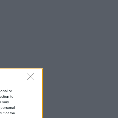
sonal or
ection to
ou may
 personal
out of the