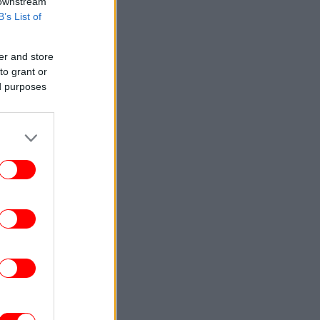
 downstream
B’s List of
er and store
to grant or
ed purposes