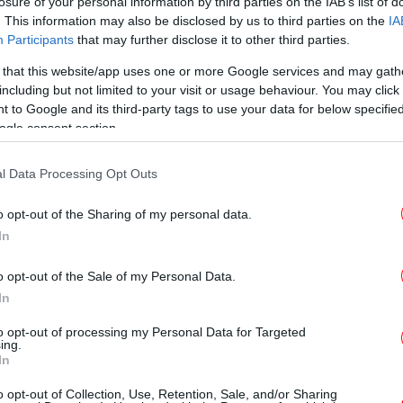
losure of your personal information by third parties on the IAB’s list of
. This information may also be disclosed by us to third parties on the
IA
ΕΛΛΑΔΑ
10/10/2017 08:48
Participants
that may further disclose it to other third parties.
Ρόδος: Δικαστήριο κούρεψε το
 that this website/app uses one or more Google services and may gath
χρέος 41χρονης από 225.790
including but not limited to your visit or usage behaviour. You may click 
ευρώ σε 28.500
 to Google and its third-party tags to use your data for below specifi
ogle consent section.
l Data Processing Opt Outs
o opt-out of the Sharing of my personal data.
ΟΙΚΟΝΟΜΙΑ
26/09/2017 11:20
In
Ντομπρόβσκις: Δεν χρειάζεται
κούρεμα χρέους για την Ελλάδα
o opt-out of the Sale of my Personal Data.
In
to opt-out of processing my Personal Data for Targeted
ΚΟΣΜΟΣ
26/07/2017 15:16
ing.
In
H Welt απορεί: «Πώς συνδυάζεται
ένα σχεδιαζόμενο κούρεμα του
o opt-out of Collection, Use, Retention, Sale, and/or Sharing