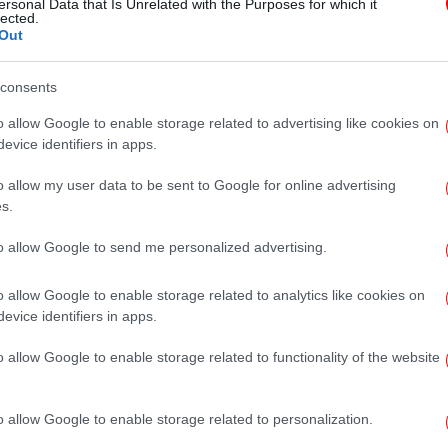
ersonal Data that Is Unrelated with the Purposes for which it
δημόσιου χρέους με νέα δάνεια
lected.
Out
από τις αγορές;»
consents
o allow Google to enable storage related to advertising like cookies on
evice identifiers in apps.
ΟΙΚΟΝΟΜΙΑ
03/04/2017 13:36
Handelsblatt: Η Ελλάδα χρειάζεται
o allow my user data to be sent to Google for online advertising
κούρεμα χρέους όπως το 1953 η
s.
Γερμανία
to allow Google to send me personalized advertising.
o allow Google to enable storage related to analytics like cookies on
evice identifiers in apps.
ΚΟΣΜΟΣ
24/02/2017 11:27
Δημοσκόπηση: «Οχι» στο κούρεμα
o allow Google to enable storage related to functionality of the website
του ελληνικού χρέους λέει το
46,4% των Γερμανών
o allow Google to enable storage related to personalization.