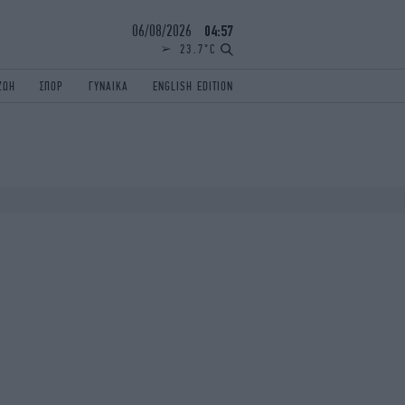
06/08/2026
04:57
23.7°C
ΖΩΗ
ΣΠΟΡ
ΓΥΝΑΙΚΑ
ENGLISH EDITION
ΕΛΛΑΔΑ
ΠΑΝΕΛΛΗΝΙΕΣ
ENGLISH EDITION
TRAVEL
ΟΛΥΜΠΙΑΚΟΙ ΑΓΩΝΕΣ
iAUTOKINITO
ΖΩΔΙΑ
ELAMEFORA