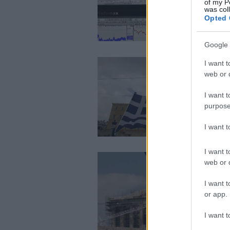
of my P
was col
Opted 
Google 
I want t
web or d
I want t
purpose
I want 
I want t
web or d
I want t
or app.
I want t