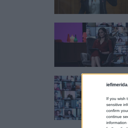
iefimerida
If you wish 
sensitive in
confirm you
continue se
information 