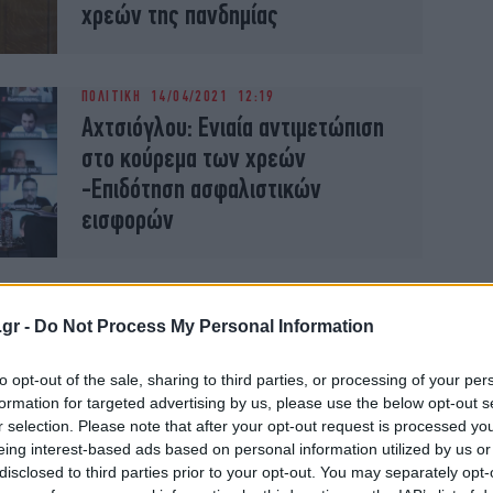
χρεών της πανδημίας
ΠΟΛΙΤΙΚΗ
14/04/2021 12:19
Αχτσιόγλου: Ενιαία αντιμετώπιση
στο κούρεμα των χρεών
-Επιδότηση ασφαλιστικών
εισφορών
ΠΟΛΙΤΙΚΗ
13/04/2021 18:15
Ο Τσίπρας παρουσίασε το
.gr -
Do Not Process My Personal Information
οικονομικό πρόγραμμα του ΣΥΡΙΖΑ,
to opt-out of the sale, sharing to third parties, or processing of your per
με νέο επιτελείο και πακέτο 5,7
formation for targeted advertising by us, please use the below opt-out s
δισ.
r selection. Please note that after your opt-out request is processed y
eing interest-based ads based on personal information utilized by us or
disclosed to third parties prior to your opt-out. You may separately opt-