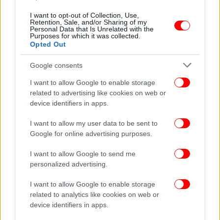
ΕΛΛΑΔΑ
03/12/2025 12:29
I want to opt-out of Collection, Use,
Ένταση μεταξύ αγροτών-ΜΑΤ στον κόμβο του
Retention, Sale, and/or Sharing of my
Personal Data that Is Unrelated with the
Κιάτου -Δείτε βίντεο
Purposes for which it was collected.
Opted Out
Google consents
I want to allow Google to enable storage
related to advertising like cookies on web or
device identifiers in apps.
I want to allow my user data to be sent to
Google for online advertising purposes.
I want to allow Google to send me
personalized advertising.
I want to allow Google to enable storage
ΕΛΛΑΔΑ
18/10/2025 20:50
related to analytics like cookies on web or
Hellenic Train:Aκινητοποιήθηκε η αμαξοστοιχία
device identifiers in apps.
310 Κιάτο- Αίγιο εξαιτίας τεχνικού προβλήματος