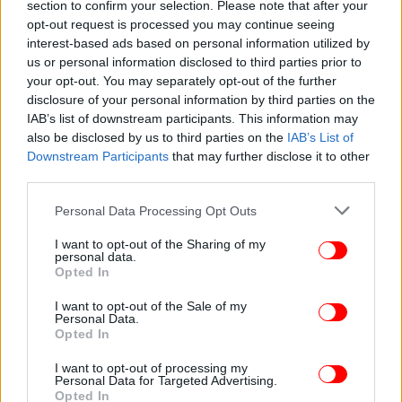
section to confirm your selection. Please note that after your
opt-out request is processed you may continue seeing
interest-based ads based on personal information utilized by
us or personal information disclosed to third parties prior to
ΕΛΛΑΔΑ
23/01/2026 13:07
your opt-out. You may separately opt-out of the further
Κιάτο: Εντόπισαν πλήρως εξοπλισμένο
disclosure of your personal information by third parties on the
εργαστήριο καλλιέργειας κάνναβης μέσα σε
IAB’s list of downstream participants. This information may
also be disclosed by us to third parties on the
IAB’s List of
σπίτι -Κατασχέθηκαν 40 δενδρύλλια
Downstream Participants
that may further disclose it to other
third parties.
Please note that this website/app uses one or more Google
Personal Data Processing Opt Outs
services and may gather and store information including but
not limited to your visit or usage behaviour. You may click to
I want to opt-out of the Sharing of my
personal data.
grant or deny consent to Google and its third-party tags to
Opted In
use your data for below specified purposes in below Google
consent section.
I want to opt-out of the Sale of my
Personal Data.
Opted In
I want to opt-out of processing my
Personal Data for Targeted Advertising.
Opted In