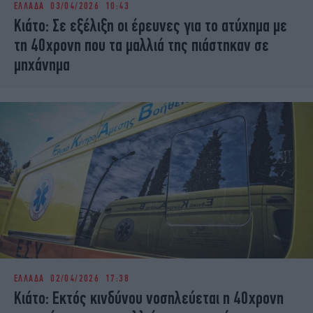
ΕΛΛΑΔΑ
03/04/2026 10:43
iBOOKS
ΖΩΔΙΑ
Κιάτο: Σε εξέλιξη οι έρευνες για το ατύχημα με
OSCARS
THE OCEAN
τη 40χρονη που τα μαλλιά της πιάστηκαν σε
MEDIA
ELAMEFORA
μηχάνημα
NEWSLETTER
ΕΛΛΑΔΑ
02/04/2026 17:38
Κιάτο: Εκτός κινδύνου νοσηλεύεται η 40χρονη