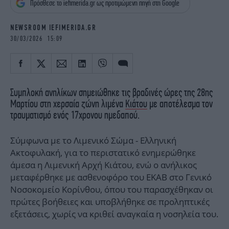
Πρόσθεσε το iefimerida.gr ως προτιμώμενη πηγή στη Google
iBOOKS
ΖΩΔΙΑ
OSCARS
THE OCEAN
NEWSROOM IEFIMERIDA.GR
MEDIA
ELAMEFORA
30/03/2026 15:09
NEWSLETTER
Συμπλοκή ανηλίκων σημειώθηκε τις βραδινές ώρες της 28ης
Μαρτίου στη χερσαία ζώνη λιμένα
Κιάτου
με αποτέλεσμα τον
τραυματισμό ενός 17χρονου ημεδαπού.
Σύμφωνα με το Λιμενικό Σώμα - Ελληνική
Ακτοφυλακή, για το περιστατικό ενημερώθηκε
άμεσα η Λιμενική Αρχή Κιάτου, ενώ ο ανήλικος
μεταφέρθηκε με ασθενοφόρο του ΕΚΑΒ στο Γενικό
Νοσοκομείο Κορίνθου, όπου του παρασχέθηκαν οι
πρώτες βοήθειες και υποβλήθηκε σε προληπτικές
εξετάσεις, χωρίς να κριθεί αναγκαία η νοσηλεία του.