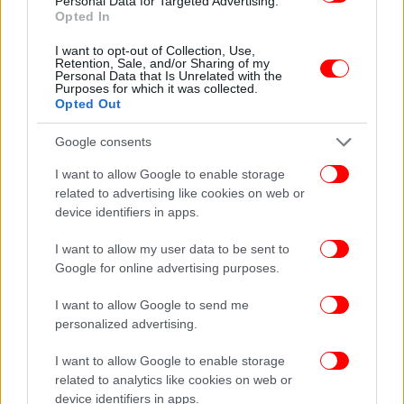
Personal Data for Targeted Advertising.
Opted In
I want to opt-out of Collection, Use,
Retention, Sale, and/or Sharing of my
ΠΕΡΙΣΣΟΤΕΡΑ ΒΙΝΤΕΟ
Personal Data that Is Unrelated with the
Purposes for which it was collected.
Opted Out
Google consents
Ακολουθήστε το
στο Google News
και μάθετε
πρώτοι όλες τις ειδήσεις
I want to allow Google to enable storage
related to advertising like cookies on web or
Δείτε όλες τις τελευταίες
Ειδήσεις
από την Ελλάδα και τον Κόσμο,
device identifiers in apps.
στο
I want to allow my user data to be sent to
Google for online advertising purposes.
ΔΙΑΒΑΣΤΕ ΠΕΡΙΣΣΟΤΕΡΑ
ΚΙΆΤΟ
ΛΙΜΆΝΙ
ΣΥΜΠΛΟΚΉ
ΑΝΉΛΙΚΟΙ
I want to allow Google to send me
personalized advertising.
I want to allow Google to enable storage
related to analytics like cookies on web or
device identifiers in apps.