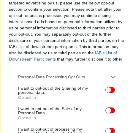
targeted advertising by us, please use the below opt-out
παραβίασε τρία κόκκινα φανάρια και τέσσερα «STOP»
section to confirm your selection. Please note that after your
opt-out request is processed you may continue seeing
interest-based ads based on personal information utilized by
us or personal information disclosed to third parties prior to
your opt-out. You may separately opt-out of the further
disclosure of your personal information by third parties on the
IAB’s list of downstream participants. This information may
also be disclosed by us to third parties on the
IAB’s List of
Downstream Participants
that may further disclose it to other
third parties.
Please note that this website/app uses one or more Google
Personal Data Processing Opt Outs
services and may gather and store information including but
not limited to your visit or usage behaviour. You may click to
I want to opt-out of the Sharing of my
personal data.
grant or deny consent to Google and its third-party tags to
Opted In
use your data for below specified purposes in below Google
consent section.
I want to opt-out of the Sale of my
Personal Data.
Opted In
I want to opt-out of processing my