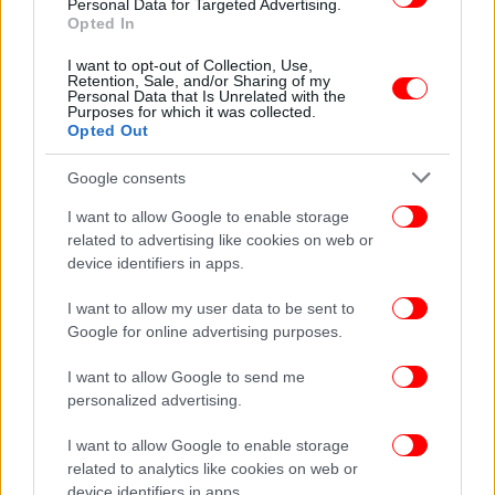
Personal Data for Targeted Advertising.
Οι Νορβηγοί είναι πιο ευτυχισμένοι ακόμα και
Opted In
κατά τον σκοτεινό χειμώνα -Έξι συνήθειες που
I want to opt-out of Collection, Use,
τους κάνουν να διαφέρουν
Retention, Sale, and/or Sharing of my
Personal Data that Is Unrelated with the
Purposes for which it was collected.
Opted Out
Google consents
I want to allow Google to enable storage
related to advertising like cookies on web or
device identifiers in apps.
I want to allow my user data to be sent to
Google for online advertising purposes.
I want to allow Google to send me
personalized advertising.
ΥΓΕΙΑ
16/12/2025 10:29
I want to allow Google to enable storage
Συμπτώματα κατάθλιψης στη μέση ηλικία,
related to analytics like cookies on web or
συνδέονται με αυξημένο κίνδυνο άνοιας -Δείτε
device identifiers in apps.