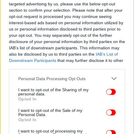
targeted advertising by us, please use the below opt-out
section to confirm your selection. Please note that after your
opt-out request is processed you may continue seeing
interest-based ads based on personal information utilized by
ΥΓΕΙΑ
17/03/2026 09:46
us or personal information disclosed to third parties prior to
Έρευνα: Το άγχος κατά την πρώιμη παιδική ηλικία
your opt-out. You may separately opt-out of the further
συνδέεται με πεπτικά προβλήματα
disclosure of your personal information by third parties on the
IAB’s list of downstream participants. This information may
also be disclosed by us to third parties on the
IAB’s List of
Downstream Participants
that may further disclose it to other
third parties.
Please note that this website/app uses one or more Google
Personal Data Processing Opt Outs
services and may gather and store information including but
not limited to your visit or usage behaviour. You may click to
I want to opt-out of the Sharing of my
personal data.
grant or deny consent to Google and its third-party tags to
Opted In
use your data for below specified purposes in below Google
consent section.
I want to opt-out of the Sale of my
Personal Data.
Opted In
I want to opt-out of processing my
ΖΩΗ
01/01/2026 22:07