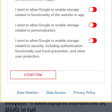
ποια
I want to allow Google to enable storage
related to functionality of the website or app.
I want to allow Google to enable storage
related to personalization.
I want to allow Google to enable storage
related to security, including authentication
functionality and fraud prevention, and other
user protection.
CONFIRM
ΥΓΕΙΑ
26/11/2025 22:08
50χρονη που θεωρούνταν καταθλιπτική
Data Deletion
Data Access
Privacy Policy
διαγνώστηκε με σπάνια φλεγμονή του
οισοφάγου -Η καθυστερημένη διάγνωση που της
άλλαξε τη ζωή