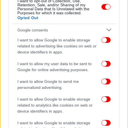
I want to opt-out of Collection, Use,
χαράδρα και κάηκε -11 νεκροί, αναζητούν
Retention, Sale, and/or Sharing of my
Personal Data that Is Unrelated with the
επιζώντες [βίντεο]
Purposes for which it was collected.
Opted Out
Google consents
I want to allow Google to enable storage
related to advertising like cookies on web or
device identifiers in apps.
I want to allow my user data to be sent to
Google for online advertising purposes.
I want to allow Google to send me
personalized advertising.
I want to allow Google to enable storage
ΚΟΣΜΟΣ
10/04/2026 05:51
related to analytics like cookies on web or
Ο Ισημερινός απειλεί την Κολομβία με
device identifiers in apps.
τελωνειακούς δασμούς 100%
I want to allow Google to enable storage