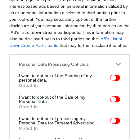
interest-based ads based on personal information utilized by
us or personal information disclosed to third parties prior to
ΚΟΣΜΟΣ
29/04/2026 06:24
your opt-out. You may separately opt-out of the further
Ισημερινός: Θα οικοδομήσει όσες φυλακές
disclosure of your personal information by third parties on the
χρειάζεται για να καταπολεμήσει τις συμμορίες
IAB’s list of downstream participants. This information may
also be disclosed by us to third parties on the
IAB’s List of
Downstream Participants
that may further disclose it to other
third parties.
Please note that this website/app uses one or more Google
Personal Data Processing Opt Outs
services and may gather and store information including but
not limited to your visit or usage behaviour. You may click to
I want to opt-out of the Sharing of my
personal data.
grant or deny consent to Google and its third-party tags to
Opted In
use your data for below specified purposes in below Google
consent section.
I want to opt-out of the Sale of my
Personal Data.
Opted In
I want to opt-out of processing my
Personal Data for Targeted Advertising.
Opted In
ΚΟΣΜΟΣ
16/04/2026 08:18
Τραγωδία στον Ισημερινό: Λεωφορείο έπεσε σε