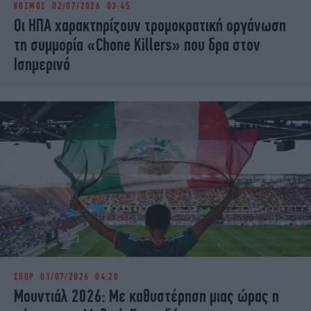
ΚΟΣΜΟΣ
02/07/2026 03:45
iBOOKS
ΖΩΔΙΑ
Οι ΗΠΑ χαρακτηρίζουν τρομοκρατική οργάνωση
OSCARS
THE OCEAN
τη συμμορία «Chone Killers» που δρα στον
MEDIA
ELAMEFORA
Ισημερινό
NEWSLETTER
ΣΠΟΡ
01/07/2026 04:20
Μουντιάλ 2026: Με καθυστέρηση μιας ώρας η