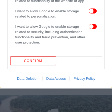
related to functionality of the website or app.
I want to allow Google to enable storage
related to personalization.
I want to allow Google to enable storage
related to security, including authentication
functionality and fraud prevention, and other
user protection.
CONFIRM
ΚΟΣΜΟΣ
29/03/2026 22:38
Η Γη επιβραδύνει την περιστροφή της για έναν
Data Deletion
Data Access
Privacy Policy
λόγο που ίσως δεν είχες υποψιαστεί ποτέ