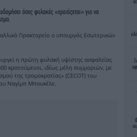
κ
οδομήσει όσες φυλακές «χρειάζεται» για να
λημα.
πλ
Γαλλικό Πρακτορείο ο υπουργός Εσωτερικών
ουργεί η πρώτη φυλακή υψίστης ασφαλείας
Τ
αφ
00 κρατούμενοι, ιδίως μέλη συμμοριών, με
ισμού της τρομοκρατίας» (CECOT) του
του Ναγίμπ Μπουκέλε.
Φ
πυ