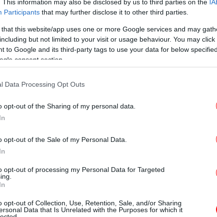
. This information may also be disclosed by us to third parties on the
IA
Κομ
Participants
that may further disclose it to other third parties.
 that this website/app uses one or more Google services and may gath
including but not limited to your visit or usage behaviour. You may click 
 to Google and its third-party tags to use your data for below specifi
νός να οπλοφορεί το 2018 -Ο τσακωμός στο
ogle consent section.
σε γραφείο εισαγγελέως
ύς πεζοναύτες σε πλοίο στην Αραβική
l Data Processing Opt Outs
ατοκιβώτια [βίντεο]
Με
 το Ταμείο Ανάκαμψης δεν θα είχαν
o opt-out of the Sharing of my personal data.
λι
In
άτος -Τις διαφορές μας τις λύνουμε εντός
o opt-out of the Sale of my Personal Data.
In
Κα
to opt-out of processing my Personal Data for Targeted
ing.
In
o opt-out of Collection, Use, Retention, Sale, and/or Sharing
ersonal Data that Is Unrelated with the Purposes for which it
Σ
lected.