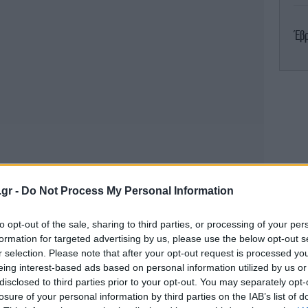
Έβ
Α
Άρ
.gr -
Do Not Process My Personal Information
to opt-out of the sale, sharing to third parties, or processing of your per
κι άλλες φυλακές, ο υπουργός Εσωτερικών
formation for targeted advertising by us, please use the below opt-out s
ανόν. Όσες χρειάζεται για αυτούς τους
r selection. Please note that after your opt-out request is processed y
ρακτορείο στη μεγάλη πόλη Γουαγιακίλ,
eing interest-based ads based on personal information utilized by us or
στον Ειρηνικό που έχει μετατραπεί τα
disclosed to third parties prior to your opt-out. You may separately opt-
losure of your personal information by third parties on the IAB’s list of
ρο της δράσης συμμοριών συνδεόμενων με