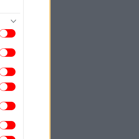
έως τού 2025 οι καταθέσεις φυσικών
προσώπων αυξήθηκαν από 106,4, σε
148,7 δισ. ευρώ
ΑΥΤΟΚΙΝΗΤΟ
15:14
wis Hamilton: «Η Ferrari Luce έχει την
λύτερη οδική συμπεριφορά από ό,τι έχω
οδηγήσει»
ΕΛΛΑΔΑ
15:11
Άδειασε η Αθήνα εν όψει
καπενταύγουστου: Έρημοι δρόμοι, δείτε
βίντεο από το κέντρο της πόλης
ΣΠΟΡ
15:09
ιονέλ Μέσι: Στο Ροσάριο για την κηδεία
του πατέρα του [βίντεο]
ΚΟΣΜΟΣ
15:02
Κύπρος: Αντιδράσεις για τον Φειδία
αναγιώτου -Εμφανίστηκε με σορτς σε