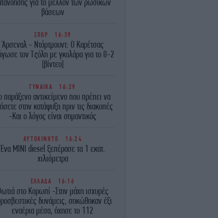
ατανόησης για το μέλλον των ρωσικών
βάσεων
ΣΠΟΡ
16:39
Άρσεναλ - Ντόρτμουντ: Ο Καρέτσας
ήγωσε τον Τζόλη με γκολάρα για το 0-2
[βίντεο]
ΓΥΝΑΙΚΑ
16:29
ο παράξενο αντικείμενο που πρέπει να
ήσετε στην κατάψυξη πριν τις διακοπές
-Και ο λόγος είναι σημαντικός
ΑΥΤΟΚΙΝΗΤΟ
16:24
Ένα MINI diesel ξεπέρασε τα 1 εκατ.
xιλιόμετρα
ΕΛΛΑΔΑ
16:16
ωτιά στο Κορωπί -Στην μάχη ισχυρές
ροσβεστικές δυνάμεις, σηκώθηκαν έξι
εναέρια μέσα, ήχησε το 112