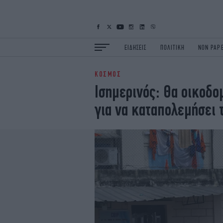
ΕΙΔΗΣΕΙΣ
ΠΟΛΙΤΙΚΗ
NON PAP
ΚΟΣΜΟΣ
ΕΙΔΗΣΕΙΣ
Π
Ισημερινός: Θα οικοδο
ΟΙΚΟΝΟΜΙΑ
Κ
για να καταπολεμήσει 
ΖΩΗ
Σ
ΠΟΛΗ
S
ΤΕΧΝΟΛΟΓΙΑ
Υ
EURO
G
iOPINIONS
i
OSCARS
T
NEWSLETTER