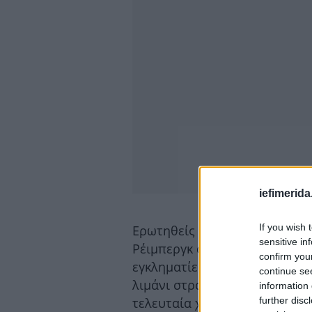
iefimerida
If you wish 
Ερωτηθείς αν θα ανεγερθούν 
sensitive in
Ρέιμπεργκ απάντηση «ναι, πιθ
confirm you
εγκληματίες», μιλώντας στο π
continue se
λιμάνι στρατηγικής σημασίας 
information 
further disc
τελευταία χρόνια σε επίκεντ