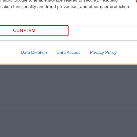
το Google News
και μάθετε πρώτοι όλες τις ειδήσεις
cation functionality and fraud prevention, and other user protection.
ς
από την Ελλάδα και τον Κόσμο, στο
Γι
CONFIRM
σκ
ΦΥΛΑΚΈΣ
Data Deletion
Data Access
Privacy Policy
Μο
ανα