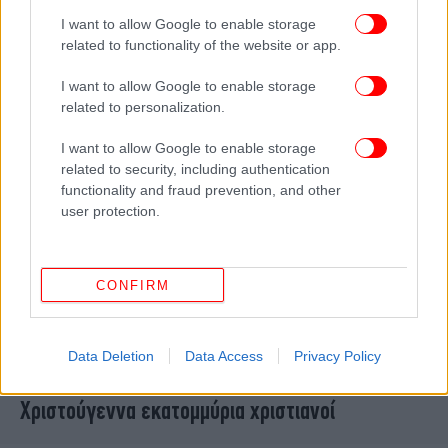
την «καταπολέμηση της προκατάληψης κατά
I want to allow Google to enable storage
των Χριστιανών»
related to functionality of the website or app.
I want to allow Google to enable storage
related to personalization.
I want to allow Google to enable storage
related to security, including authentication
functionality and fraud prevention, and other
user protection.
CONFIRM
ΚΟΣΜΟΣ
25/12/2024 13:04
Data Deletion
Data Access
Privacy Policy
Στη σκιά των πολέμων γιορτάζουν φέτος τα
Χριστούγεννα εκατομμύρια χριστιανοί