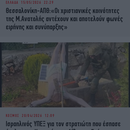
ΕΛΛΑΔΑ
15/05/2026 22:29
iBOOKS
ΖΩΔΙΑ
Θεσσαλονίκη-ΑΠΘ:«Οι χριστιανικές κοινότητες
OSCARS
THE OCEAN
της Μ.Ανατολής αντέχουν και αποτελούν φωνές
MEDIA
ELAMEFORA
ειρήνης και συνύπαρξης »
NEWSLETTER
ΚΟΣΜΟΣ
20/04/2026 12:09
Ισραηλινός ΥΠΕΞ για τον στρατιώτη που έσπασε