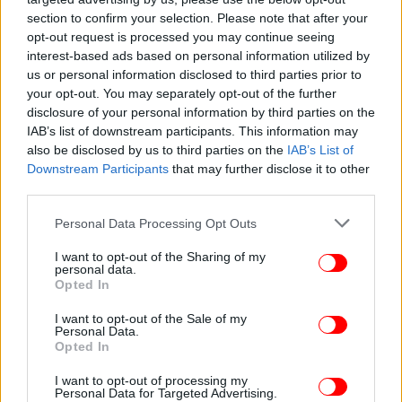
section to confirm your selection. Please note that after your
opt-out request is processed you may continue seeing
interest-based ads based on personal information utilized by
ΠΟΛΙΤΙΚΗ
25/06/2025 17:43
us or personal information disclosed to third parties prior to
Νίκος Παπανδρέου: «Ζητώ επείγον ψήφισμα του
your opt-out. You may separately opt-out of the further
disclosure of your personal information by third parties on the
Ευρωκοινοβουλίου για την προστασία των
IAB’s list of downstream participants. This information may
χριστιανών στη Συρία»
also be disclosed by us to third parties on the
IAB’s List of
Downstream Participants
that may further disclose it to other
third parties.
Please note that this website/app uses one or more Google
Personal Data Processing Opt Outs
services and may gather and store information including but
not limited to your visit or usage behaviour. You may click to
I want to opt-out of the Sharing of my
personal data.
grant or deny consent to Google and its third-party tags to
Opted In
use your data for below specified purposes in below Google
consent section.
I want to opt-out of the Sale of my
Personal Data.
Opted In
I want to opt-out of processing my
Personal Data for Targeted Advertising.