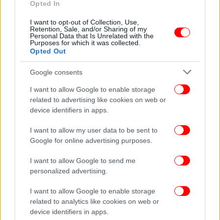
Opted In
ΚΟΣΜΟΣ
10/03/2025 07:05
Λουτρό αίματος στη νέα σφαγή στη Συρία, με
I want to opt-out of Collection, Use,
Retention, Sale, and/or Sharing of my
πάνω από 1.300 νεκρούς -Σε συνθήκες
Personal Data that Is Unrelated with the
Purposes for which it was collected.
εμφυλίου η χώρα
Opted Out
Google consents
I want to allow Google to enable storage
related to advertising like cookies on web or
device identifiers in apps.
I want to allow my user data to be sent to
Google for online advertising purposes.
I want to allow Google to send me
personalized advertising.
I want to allow Google to enable storage
related to analytics like cookies on web or
ΚΟΣΜΟΣ
06/02/2025 17:28
device identifiers in apps.
ΗΠΑ: Ο Τραμπ θα υπογράψει διάταγμα με στόχο