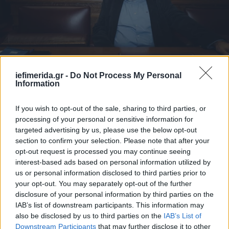
ΠΟΛΙΤΙΚΗ
31/01/2019 16:24
iefimerida.gr -
Do Not Process My Personal
Ο Παπαδημούλης «πήγε για γκαζόζα» -Δεν
Information
ψήφισε υπέρ Μαδούρο με τους άλλους ΣΥΡΙΖΑ
If you wish to opt-out of the sale, sharing to third parties, or
processing of your personal or sensitive information for
targeted advertising by us, please use the below opt-out
section to confirm your selection. Please note that after your
opt-out request is processed you may continue seeing
interest-based ads based on personal information utilized by
us or personal information disclosed to third parties prior to
your opt-out. You may separately opt-out of the further
disclosure of your personal information by third parties on the
IAB’s list of downstream participants. This information may
also be disclosed by us to third parties on the
IAB’s List of
Downstream Participants
that may further disclose it to other