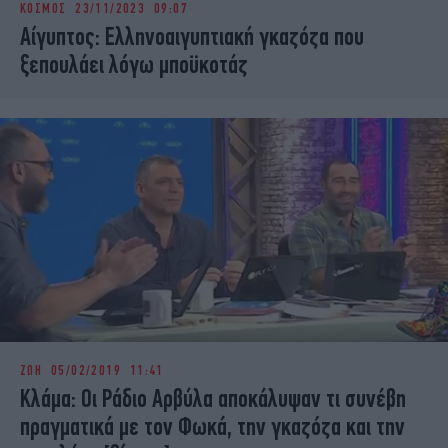
ΚΟΣΜΟΣ
23/11/2023 09:07
iBOOKS
ΖΩΔΙΑ
Αίγυπτος: Ελληνοαιγυπτιακή γκαζόζα που
OSCARS
THE OCEAN
ξεπουλάει λόγω μποϋκοτάζ
MEDIA
ELAMEFORA
NEWSLETTER
ΖΩΗ
05/02/2019 11:41
Κλάμα: Οι Ράδιο Αρβύλα αποκάλυψαν τι συνέβη
πραγματικά με τον Φωκά, την γκαζόζα και την