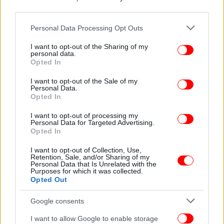
third parties.
Please note that this website/app uses one or more Google
ΠΟΛΙΤΙΚΗ
31/01/2019 11:18
Personal Data Processing Opt Outs
services and may gather and store information including but
Της... γκαζόζας στη Bουλή -Ο Τσίπρας ψάχνει
not limited to your visit or usage behaviour. You may click to
I want to opt-out of the Sharing of my
δεδηλωμένη, ο Καμμένος απειλεί
personal data.
grant or deny consent to Google and its third-party tags to
Opted In
use your data for below specified purposes in below Google
consent section.
I want to opt-out of the Sale of my
Personal Data.
Opted In
I want to opt-out of processing my
Personal Data for Targeted Advertising.
Opted In
I want to opt-out of Collection, Use,
Retention, Sale, and/or Sharing of my
Personal Data that Is Unrelated with the
Purposes for which it was collected.
Opted Out
Google consents
ΠΟΛΙΤΙΚΗ
31/01/2019 08:25
I want to allow Google to enable storage
Καμμένος: Εγώ είπα στον Φωκά να πάει για