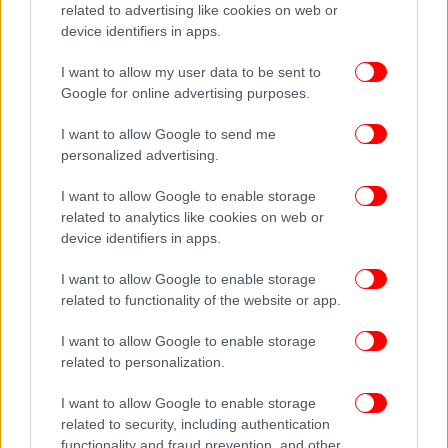
related to advertising like cookies on web or
γκαζόζα -Θα καταλάβουν τι θα πει
device identifiers in apps.
«εγκαταλείπω τους ΑΝΕΛ»
I want to allow my user data to be sent to
Google for online advertising purposes.
I want to allow Google to send me
personalized advertising.
I want to allow Google to enable storage
related to analytics like cookies on web or
device identifiers in apps.
I want to allow Google to enable storage
related to functionality of the website or app.
I want to allow Google to enable storage
ΠΟΛΙΤΙΚΗ
30/01/2019 16:42
related to personalization.
Ο Καμμένος έστειλε μήνυμα στην κυβέρνηση με
I want to allow Google to enable storage
την... γκαζόζα του Αριστείδη Φωκά [εικόνα]
related to security, including authentication
functionality and fraud prevention, and other