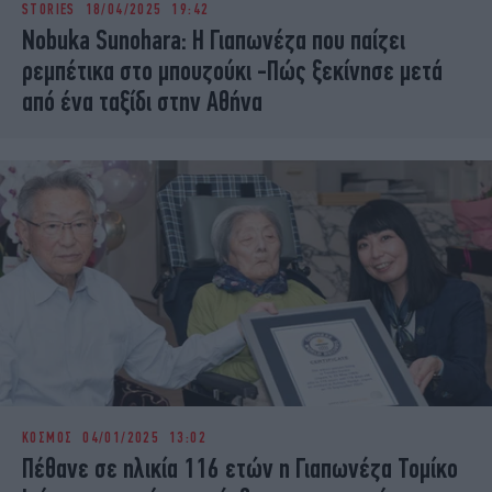
STORIES
18/04/2025 19:42
iBOOKS
ΖΩΔΙΑ
Nobuka Sunohara: Η Γιαπωνέζα που παίζει
OSCARS
THE OCEAN
ρεμπέτικα στο μπουζούκι -Πώς ξεκίνησε μετά
MEDIA
ELAMEFORA
από ένα ταξίδι στην Αθήνα
NEWSLETTER
ΚΟΣΜΟΣ
04/01/2025 13:02
Πέθανε σε ηλικία 116 ετών η Γιαπωνέζα Τομίκο