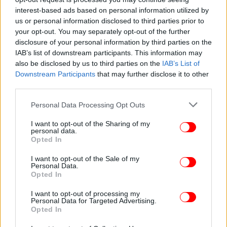
interest-based ads based on personal information utilized by
us or personal information disclosed to third parties prior to
your opt-out. You may separately opt-out of the further
ΕΛΛΑΔΑ
03/04/2021 15:14
disclosure of your personal information by third parties on the
Η Γιαπωνέζα φιλόλογος που μαθαίνει ελληνικά
IAB’s list of downstream participants. This information may
also be disclosed by us to third parties on the
IAB’s List of
στους συμπατριώτες της στο Τόκιο -Η έκπληξη
Downstream Participants
that may further disclose it to other
από τον Γιάννη Κότσιρα [βίντεο]
third parties.
Please note that this website/app uses one or more Google
Personal Data Processing Opt Outs
services and may gather and store information including but
not limited to your visit or usage behaviour. You may click to
I want to opt-out of the Sharing of my
personal data.
grant or deny consent to Google and its third-party tags to
Opted In
use your data for below specified purposes in below Google
consent section.
I want to opt-out of the Sale of my
Personal Data.
Opted In
I want to opt-out of processing my
Personal Data for Targeted Advertising.
Opted In