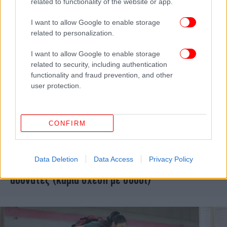
related to functionality of the website or app.
I want to allow Google to enable storage
related to personalization.
I want to allow Google to enable storage
related to security, including authentication
functionality and fraud prevention, and other
user protection.
CONFIRM
ΥΓΕΙΑ
18/03/2017 22:05
Data Deletion
Data Access
Privacy Policy
Πώς τρώνε οι Γιαπωνέζες και είναι τόσο
αδύνατες (καμία σχέση με σούσι)