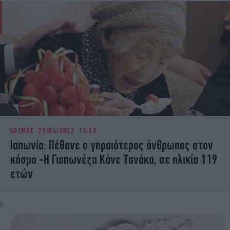
ΚΟΣΜΟΣ
25/04/2022 13:53
Ιαπωνία: Πέθανε ο γηραιότερος άνθρωπος στον
κόσμο -Η Γιαπωνέζα Κάνε Τανάκα, σε ηλικία 119
ετών