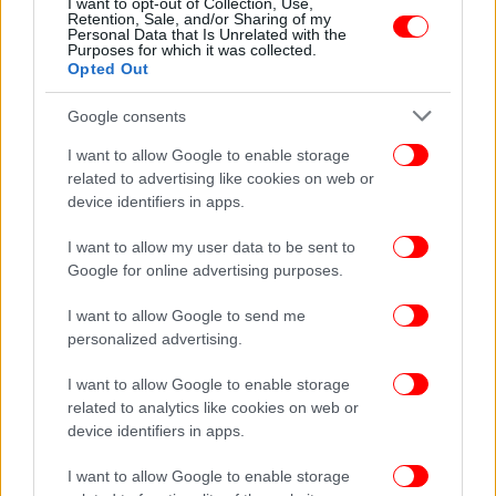
I want to opt-out of Collection, Use,
Retention, Sale, and/or Sharing of my
ΠΟΛΗ
23/10/2019 17:23
Personal Data that Is Unrelated with the
Μια Γιαπωνέζα στην Αθήνα: Φέρνει τη χώρα της
Purposes for which it was collected.
Opted Out
στο πιάτο μας [βίντεο]
Google consents
I want to allow Google to enable storage
related to advertising like cookies on web or
device identifiers in apps.
I want to allow my user data to be sent to
Google for online advertising purposes.
I want to allow Google to send me
personalized advertising.
I want to allow Google to enable storage
related to analytics like cookies on web or
ΖΩΗ
09/02/2018 13:44
device identifiers in apps.
Ανατριχιαστικό: Αυτή η Γιαπωνέζα ζυγίζει μόνο
I want to allow Google to enable storage
17 κιλά [εικόνες]