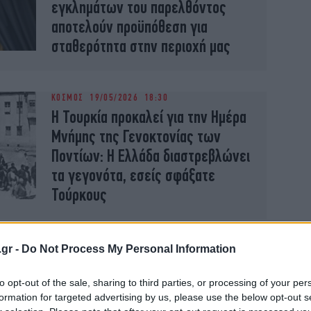
εγκλημάτων του παρελθόντος
αποτελούν προϋπόθεση για
σταθερότητα στην περιοχή μας
ΚΟΣΜΟΣ
19/05/2026 18:30
Η Τουρκία προκαλεί για την Ημέρα
Μνήμης της Γενοκτονίας των
Ποντίων: Η Ελλάδα διαστρεβλώνει
τα γεγονότα, εσείς σφάξατε
Τούρκους
.gr -
Do Not Process My Personal Information
ΕΛΛΑΔΑ
19/05/2026 13:03
Χρυσοχοΐδης για Γενοκτονία
to opt-out of the sale, sharing to third parties, or processing of your per
formation for targeted advertising by us, please use the below opt-out s
Ποντίων: «Τιμούμε τις 353.000