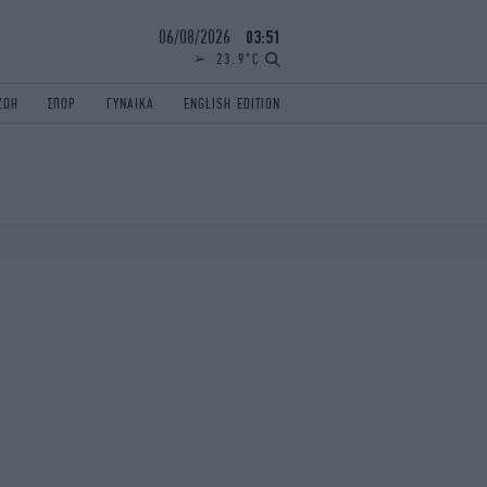
06/08/2026
03:51
23.9°C
ΖΩΗ
ΣΠΟΡ
ΓΥΝΑΙΚΑ
ENGLISH EDITION
ΕΛΛΑΔΑ
ΠΑΝΕΛΛΗΝΙΕΣ
ENGLISH EDITION
TRAVEL
ΟΛΥΜΠΙΑΚΟΙ ΑΓΩΝΕΣ
iAUTOKINITO
ΖΩΔΙΑ
ELAMEFORA