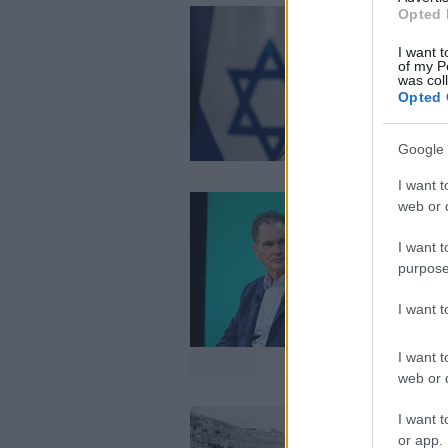
Opted 
I want t
of my P
was col
Opted 
Google 
I want t
web or d
I want t
purpose
I want 
I want t
web or d
I want t
or app.