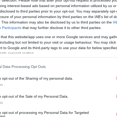
r selection. Please note that after your opt-out request is processed y
αθώες ψυχές που χάθηκαν»
eing interest-based ads based on personal information utilized by us or
disclosed to third parties prior to your opt-out. You may separately opt-
losure of your personal information by third parties on the IAB’s list of
. This information may also be disclosed by us to third parties on the
IA
Participants
that may further disclose it to other third parties.
ΣΠΟΡ
19/05/2026 12:47
Γενοκτονία των Ποντίων: Τα
 that this website/app uses one or more Google services and may gath
including but not limited to your visit or usage behaviour. You may click 
μηνύματα μνήμης από Ολυμπιακό,
 to Google and its third-party tags to use your data for below specifi
ΑΕΚ, ΠΑΟΚ και Βαγγέλη Μαρινάκη
ogle consent section.
l Data Processing Opt Outs
ΠΟΛΙΤΙΚΗ
18/09/2025 17:36
Άγρια κόντρα Φλωρίδη-Χαρίτση
o opt-out of the Sharing of my personal data.
In
για τη Γάζα: «Το 2015 δεν είπατε
κουβέντα όταν ο Φίλης αρνήθηκε
o opt-out of the Sale of my Personal Data.
τη Γενοκτονία των Ποντίων»
In
to opt-out of processing my Personal Data for Targeted
ing.