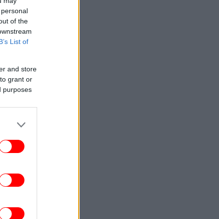
ou may
 personal
out of the
 downstream
B’s List of
er and store
to grant or
ed purposes