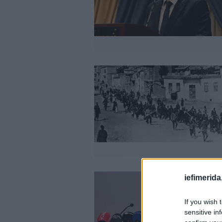
iefimerida
If you wish 
sensitive in