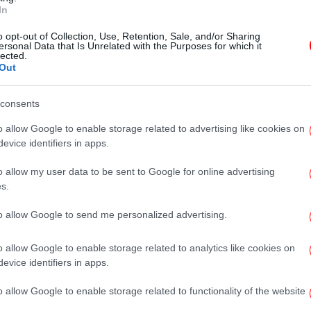
In
ΚΟΣΜΟΣ
27/08/2025 08:28
Ο Νετανιάχου αναγνώρισε για
o opt-out of Collection, Use, Retention, Sale, and/or Sharing
πρώτη φορά τη γενοκτονία των
ersonal Data that Is Unrelated with the Purposes for which it
lected.
Αρμενίων και των Ελλήνων του
Out
Πόντου -Ιστορική δήλωση
consents
o allow Google to enable storage related to advertising like cookies on
ΠΟΛΙΤΙΚΗ
28/05/2025 20:32
evice identifiers in apps.
Νίκος Παπανδρέου προς τον
o allow my user data to be sent to Google for online advertising
Τούρκο πρέσβη στην ΕΕ: «Η
s.
ελευθερία του λόγου είναι
αδιαπραγμάτευτη αξία της
to allow Google to send me personalized advertising.
Ενωσης»
o allow Google to enable storage related to analytics like cookies on
evice identifiers in apps.
ΠΟΛΙΤΙΚΗ
21/05/2025 23:51
o allow Google to enable storage related to functionality of the website
Προκλητικός ο Τούρκος πρέσβης