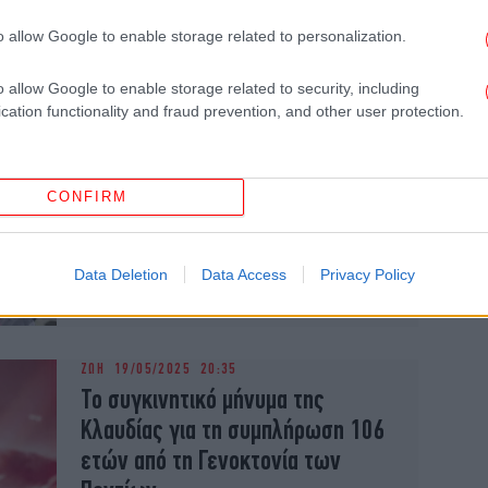
στις Βρυξέλλες για τη γενοκτονία
o allow Google to enable storage related to personalization.
των Ποντίων: Η Ελλάδα έκανε...
εκστρατεία εθνοκάθαρσης
o allow Google to enable storage related to security, including
cation functionality and fraud prevention, and other user protection.
ΕΛΛΑΔΑ
21/05/2025 11:01
Ένωση Δικαστών και
CONFIRM
Εισαγγελέων: Όχι σε νέες
γενοκτονίες - Να σταματήσει το
Data Deletion
Data Access
Privacy Policy
έγκλημα στη Γάζα
ΖΩΗ
19/05/2025 20:35
Το συγκινητικό μήνυμα της
Κλαυδίας για τη συμπλήρωση 106
ετών από τη Γενοκτονία των