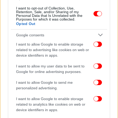
ΕΛΛΑΔΑ
27/12/2025 11:45
I want to opt-out of Collection, Use,
Χαρδαλιάς από Δομή Αστέγων Πειραιά: Κανένας
Retention, Sale, and/or Sharing of my
Personal Data that Is Unrelated with the
μόνος του στη δική μας Αττική
Purposes for which it was collected.
Opted Out
Google consents
I want to allow Google to enable storage
related to advertising like cookies on web or
device identifiers in apps.
I want to allow my user data to be sent to
Google for online advertising purposes.
I want to allow Google to send me
personalized advertising.
I want to allow Google to enable storage
ΟΙΚΟΝΟΜΙΑ
20/11/2025 08:00
related to analytics like cookies on web or
Oxfam: Τα περσινά κέρδη των
device identifiers in apps.
δισεκατομμυριούχων της G20 υπερκαλύπτουν το