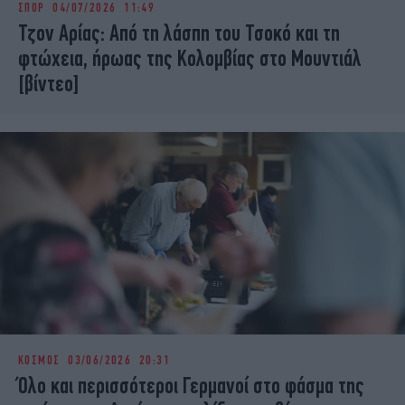
ΣΠΟΡ
04/07/2026 11:49
iBOOKS
ΖΩΔΙΑ
Τζον Αρίας: Από τη λάσπη του Τσοκό και τη
OSCARS
THE OCEAN
φτώχεια, ήρωας της Κολομβίας στο Μουντιάλ
MEDIA
ELAMEFORA
[βίντεο]
NEWSLETTER
ΚΟΣΜΟΣ
03/06/2026 20:31
Όλο και περισσότεροι Γερμανοί στο φάσμα της