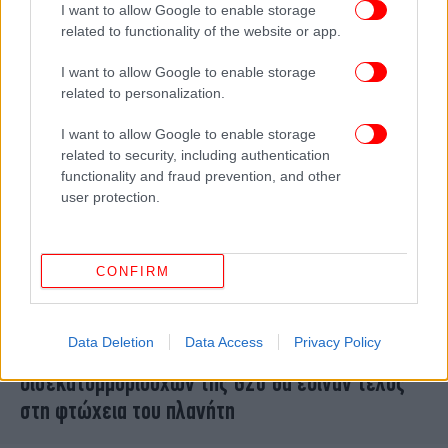
I want to allow Google to enable storage
κόστος εξάλειψης της παγκόσμιας φτώχειας
related to functionality of the website or app.
I want to allow Google to enable storage
related to personalization.
I want to allow Google to enable storage
related to security, including authentication
functionality and fraud prevention, and other
user protection.
CONFIRM
ΚΟΣΜΟΣ
20/11/2025 06:50
Data Deletion
Data Access
Privacy Policy
Oxfam: Μόνο τα περσινά κέρδη των
δισεκατομμυριούχων της G20 θα έδιναν τέλος
στη φτώχεια του πλανήτη