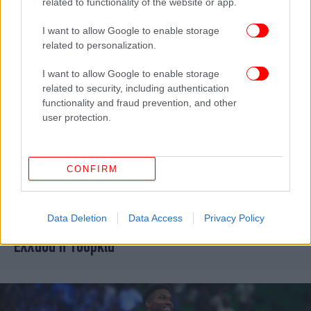
related to functionality of the website or app.
I want to allow Google to enable storage
related to personalization.
I want to allow Google to enable storage
related to security, including authentication
functionality and fraud prevention, and other
user protection.
CONFIRM
ΣΠΟΡ
12/09/2025 19:01
EuroBasket 2025: Η Γερμανία νίκησε τη
Data Deletion
Data Access
Privacy Policy
Φινλανδία 98-86, πάει στον τελικό και περιμένει
Ελλάδα ή Τουρκία