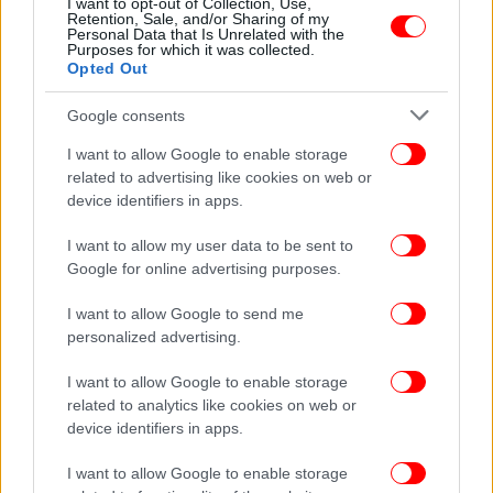
I want to opt-out of Collection, Use,
Aναχώρησε η Εθνική Ελλάδας από το ξενοδοχείο
Retention, Sale, and/or Sharing of my
Personal Data that Is Unrelated with the
και αποθεώθηκε από τους φιλάθλους [βίντεο]
Purposes for which it was collected.
Opted Out
Google consents
I want to allow Google to enable storage
related to advertising like cookies on web or
device identifiers in apps.
I want to allow my user data to be sent to
Google for online advertising purposes.
I want to allow Google to send me
personalized advertising.
I want to allow Google to enable storage
ΕΛΛΑΔΑ
12/09/2025 19:07
related to analytics like cookies on web or
Eurobasket: Πού στήθηκαν γιγαντοοθόνες στην
device identifiers in apps.
Αττική για τον μεγάλο ημιτελικό Ελλάδα-Τουρκία
I want to allow Google to enable storage