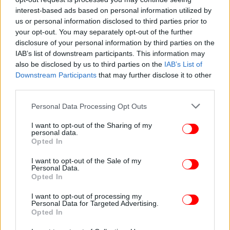
interest-based ads based on personal information utilized by
us or personal information disclosed to third parties prior to
ΣΠΟΡ
12/09/2025 22:21
your opt-out. You may separately opt-out of the further
Eurobasket 2025: Με χιούμορ, ηρεμιστικά και...
disclosure of your personal information by third parties on the
προσευχές είδαν στα social το κακό ματς της
IAB’s list of downstream participants. This information may
also be disclosed by us to third parties on the
IAB’s List of
Εθνικής
Downstream Participants
that may further disclose it to other
third parties.
Please note that this website/app uses one or more Google
Personal Data Processing Opt Outs
services and may gather and store information including but
not limited to your visit or usage behaviour. You may click to
I want to opt-out of the Sharing of my
personal data.
grant or deny consent to Google and its third-party tags to
Opted In
use your data for below specified purposes in below Google
consent section.
I want to opt-out of the Sale of my
Personal Data.
Opted In
I want to opt-out of processing my
Personal Data for Targeted Advertising.
Opted In
ΣΠΟΡ
12/09/2025 19:55