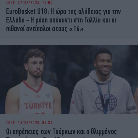
ΣΠΟΡ
27/07/2026 12:00
iBOOKS
ΖΩΔΙΑ
EuroBasket U18: Η ώρα της αλήθειας για την
OSCARS
THE OCEAN
Ελλάδα - Η μάχη απέναντι στη Γαλλία και οι
MEDIA
ELAMEFORA
πιθανοί αντίπαλοι στους «16»
NEWSLETTER
ΣΠΟΡ
16/09/2025 07:37
Οι απρέπειες των Τούρκων και ο θλιμμένος