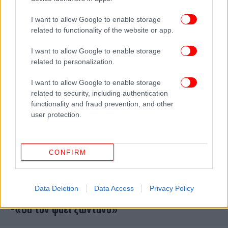
βλέμμα στις πιέσεις Τραμπ
I want to allow Google to enable storage
related to functionality of the website or app.
I want to allow Google to enable storage
related to personalization.
I want to allow Google to enable storage
related to security, including authentication
functionality and fraud prevention, and other
user protection.
CONFIRM
ΚΟΣΜΟΣ
24/01/2026 17:20
Ο Τραμπ απειλεί τον Καναδά με δασμούς 100%
Data Deletion
Data Access
Privacy Policy
σε περίπτωση εμπορικής συμφωνίας με Κίνα
-«Θα τον φάει ζωντανό»