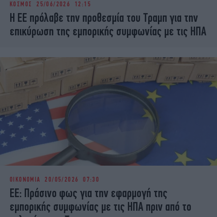
ΚΟΣΜΟΣ
25/06/2026 12:15
iBOOKS
ΖΩΔΙΑ
Η ΕΕ πρόλαβε την προθεσμία του Τραμπ για την
OSCARS
THE OCEAN
επικύρωση της εμπορικής συμφωνίας με τις ΗΠΑ
MEDIA
ELAMEFORA
NEWSLETTER
ΟΙΚΟΝΟΜΙΑ
20/05/2026 07:30
ΕΕ: Πράσινο φως για την εφαρμογή της
εμπορικής συμφωνίας με τις ΗΠΑ πριν από το