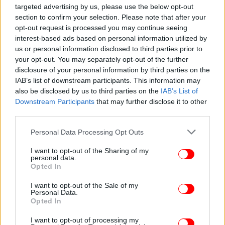
targeted advertising by us, please use the below opt-out
section to confirm your selection. Please note that after your
ΚΟΣΜΟΣ
28/01/2026 19:38
opt-out request is processed you may continue seeing
Εμπορική συμφωνία ΕΕ-Ινδίας:
interest-based ads based on personal information utilized by
us or personal information disclosed to third parties prior to
«Απογοητευμένος» από τους Ευρωπαίους
your opt-out. You may separately opt-out of the further
δηλώνει ο υπουργός Οικονομικών των ΗΠΑ, Σκοτ
disclosure of your personal information by third parties on the
Μπέσεντ
IAB’s list of downstream participants. This information may
also be disclosed by us to third parties on the
IAB’s List of
Downstream Participants
that may further disclose it to other
third parties.
Please note that this website/app uses one or more Google
Personal Data Processing Opt Outs
services and may gather and store information including but
not limited to your visit or usage behaviour. You may click to
I want to opt-out of the Sharing of my
personal data.
grant or deny consent to Google and its third-party tags to
Opted In
use your data for below specified purposes in below Google
consent section.
I want to opt-out of the Sale of my
Personal Data.
Opted In
I want to opt-out of processing my