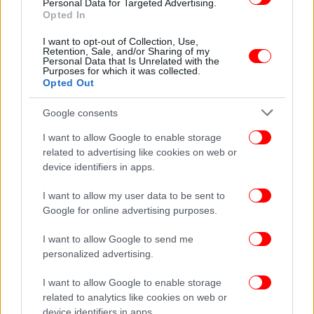
Personal Data for Targeted Advertising.
Opted In
ΚΟΣΜΟΣ
27/01/2026 11:23
Η Γερμανία χαιρετίζει την εμπορική συμφωνία
I want to opt-out of Collection, Use,
ΕΕ-Ινδίας: Κινητήρας ανάπτυξης και
Retention, Sale, and/or Sharing of my
Personal Data that Is Unrelated with the
απασχόλησης
Purposes for which it was collected.
Opted Out
Google consents
I want to allow Google to enable storage
related to advertising like cookies on web or
device identifiers in apps.
I want to allow my user data to be sent to
Google for online advertising purposes.
I want to allow Google to send me
personalized advertising.
I want to allow Google to enable storage
ΟΙΚΟΝΟΜΙΑ
27/01/2026 07:53
related to analytics like cookies on web or
Ιστορικό deal ΕΕ- Ινδίας για το εμπόριο με το
device identifiers in apps.