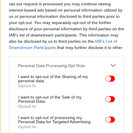
opt-out request is processed you may continue seeing
interest-based ads based on personal information utilized by
us or personal information disclosed to third parties prior to
your opt-out. You may separately opt-out of the further
ΠΟΛΙΤΙΣΜΟΣ
27/05/2026 08:39
disclosure of your personal information by third parties on the
Αρχίζει το Φεστιβάλ Αθηνών: Δωρεάν μεταφορά
IAB’s list of downstream participants. This information may
του κοινού από την Πειραιώς 260 -Οι ώρες
also be disclosed by us to third parties on the
IAB’s List of
Downstream Participants
that may further disclose it to other
third parties.
Please note that this website/app uses one or more Google
Personal Data Processing Opt Outs
services and may gather and store information including but
not limited to your visit or usage behaviour. You may click to
I want to opt-out of the Sharing of my
personal data.
grant or deny consent to Google and its third-party tags to
Opted In
use your data for below specified purposes in below Google
consent section.
I want to opt-out of the Sale of my
Personal Data.
Opted In
I want to opt-out of processing my
Personal Data for Targeted Advertising.
Opted In
ΕΛΛΑΔΑ
26/05/2026 09:19