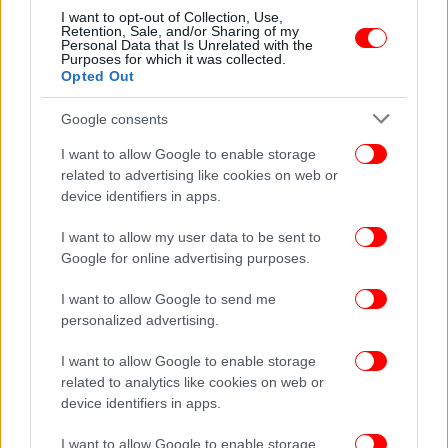
Ρέθυμνο: Δωρεάν εξετάσεις μαστογραφίας σε
I want to opt-out of Collection, Use,
Retention, Sale, and/or Sharing of my
Αγία Γαλήνη, Αγκουσελιανά και Ακούμια
Personal Data that Is Unrelated with the
Purposes for which it was collected.
Opted Out
Google consents
I want to allow Google to enable storage
related to advertising like cookies on web or
device identifiers in apps.
I want to allow my user data to be sent to
Google for online advertising purposes.
I want to allow Google to send me
personalized advertising.
ΕΛΛΑΔΑ
11/03/2026 12:20
I want to allow Google to enable storage
Και αυτή την Κυριακή δωρεάν είσοδος σε
related to analytics like cookies on web or
device identifiers in apps.
μουσεία, αρχαιολογικούς χώρους
I want to allow Google to enable storage