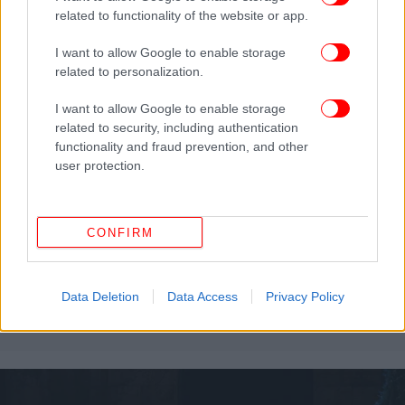
related to functionality of the website or app.
I want to allow Google to enable storage
related to personalization.
I want to allow Google to enable storage
related to security, including authentication
functionality and fraud prevention, and other
user protection.
CONFIRM
ΕΛΛΑΔΑ
04/03/2026 13:57
Υπ. Ψηφιακής Διακυβέρνησης: Εκτακτα μέτρα για
δωρεάν επικοινωνία Ελλήνων σε χώρες της
Data Deletion
Data Access
Privacy Policy
Μέσης Ανατολής