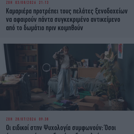
ΖΩΗ
03/08/2026 21:13
iBOOKS
ΖΩΔΙΑ
Καμαριέρα προτρέπει τους πελάτες ξενοδοχείων
OSCARS
THE OCEAN
να αφαιρούν πάντα συγκεκριμένο αντικείμενο
MEDIA
ELAMEFORA
από το δωμάτιο πριν κοιμηθούν
NEWSLETTER
ΖΩΗ
28/07/2026 09:38
Οι ειδικοί στην Ψυχολογία συμφωνούν: Όσοι