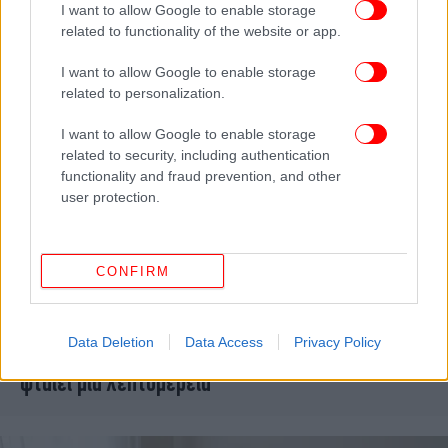
I want to allow Google to enable storage
related to functionality of the website or app.
I want to allow Google to enable storage
related to personalization.
I want to allow Google to enable storage
related to security, including authentication
functionality and fraud prevention, and other
user protection.
CONFIRM
ΖΩΗ
19/04/2026 20:54
Αναρωτιέστε γιατί το δωμάτιό σας δείχνει
Data Deletion
Data Access
Privacy Policy
ακατάστατο; Οι διακοσμητές λένε ότι συχνά
φταίει μία λεπτομέρεια