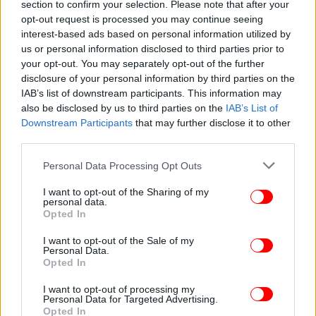
section to confirm your selection. Please note that after your
opt-out request is processed you may continue seeing
interest-based ads based on personal information utilized by
us or personal information disclosed to third parties prior to
DESIGN
11/05/2026 00:35
your opt-out. You may separately opt-out of the further
Οι 4 αποχρώσεις που κάνουν τα στενά δωμάτια
disclosure of your personal information by third parties on the
να δείχνουν μεγαλύτερα και πιο κομψά
IAB’s list of downstream participants. This information may
also be disclosed by us to third parties on the
IAB’s List of
Downstream Participants
that may further disclose it to other
third parties.
Please note that this website/app uses one or more Google
Personal Data Processing Opt Outs
services and may gather and store information including but
not limited to your visit or usage behaviour. You may click to
I want to opt-out of the Sharing of my
personal data.
grant or deny consent to Google and its third-party tags to
Opted In
use your data for below specified purposes in below Google
consent section.
I want to opt-out of the Sale of my
Personal Data.
Opted In
I want to opt-out of processing my
Personal Data for Targeted Advertising.
Opted In
ΖΩΗ
05/05/2026 16:24