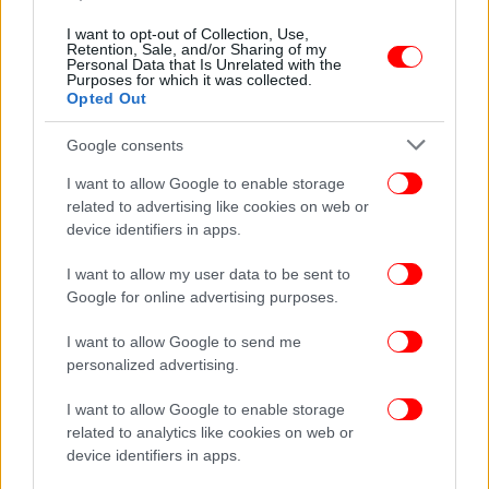
Τι να αποφύγετε στο δωμάτιό σας, ώστε να
I want to opt-out of Collection, Use,
κάνετε καλύτερο ύπνο
Retention, Sale, and/or Sharing of my
Personal Data that Is Unrelated with the
Purposes for which it was collected.
Opted Out
Google consents
I want to allow Google to enable storage
related to advertising like cookies on web or
device identifiers in apps.
I want to allow my user data to be sent to
Google for online advertising purposes.
I want to allow Google to send me
personalized advertising.
ΖΩΗ
01/05/2026 12:49
I want to allow Google to enable storage
Πού να τοποθετήσετε τη σανσεβιέρια για να
related to analytics like cookies on web or
προστατεύσετε την ενέργεια του σπιτιού σας,
device identifiers in apps.
σύμφωνα με το φενγκ σούι