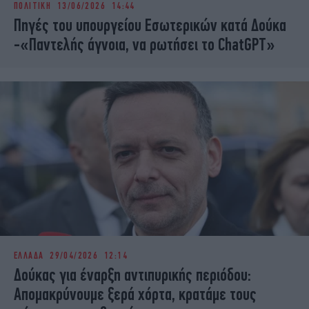
ΠΟΛΙΤΙΚΗ
13/06/2026 14:44
iBOOKS
ΖΩΔΙΑ
Πηγές του υπουργείου Εσωτερικών κατά Δούκα
OSCARS
THE OCEAN
-«Παντελής άγνοια, να ρωτήσει το ChatGPT»
MEDIA
ELAMEFORA
NEWSLETTER
ΕΛΛΑΔΑ
29/04/2026 12:14
Δούκας για έναρξη αντιπυρικής περιόδου:
Απομακρύνουμε ξερά χόρτα, κρατάμε τους