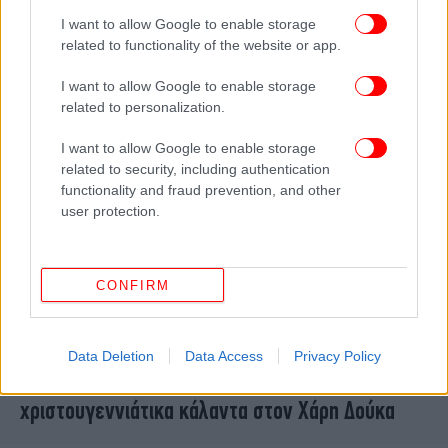
22 χρόνια σε μονογονεϊκή οικογένεια μέσω του
I want to allow Google to enable storage
ΓΑΕΦ
related to functionality of the website or app.
I want to allow Google to enable storage
related to personalization.
I want to allow Google to enable storage
related to security, including authentication
functionality and fraud prevention, and other
user protection.
CONFIRM
ΕΛΛΑΔΑ
24/12/2025 14:17
Data Deletion
Data Access
Privacy Policy
Μαθητές, σύλλογοι και ενώσεις έψαλαν τα
χριστουγεννιάτικα κάλαντα στον Χάρη Δούκα