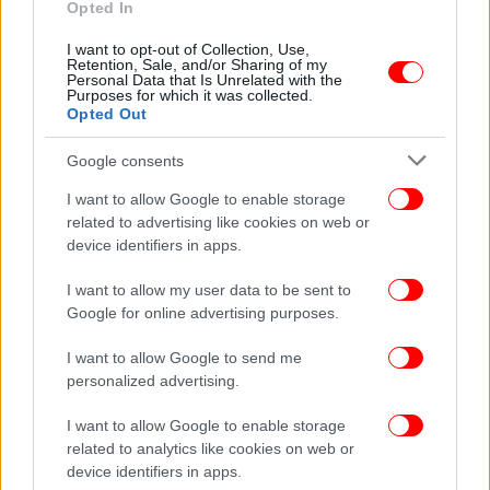
Opted In
ΠΟΛΙΤΙΚΗ
26/01/2026 21:53
Δούκας για ΠΑΣΟΚ: Η στρατηγική μας απέτυχε
I want to opt-out of Collection, Use,
Retention, Sale, and/or Sharing of my
-Να μην κουκουλώσουμε, αλλά να συζητήσουμε
Personal Data that Is Unrelated with the
Purposes for which it was collected.
ό,τι μας καθηλώνει
Opted Out
Google consents
I want to allow Google to enable storage
related to advertising like cookies on web or
device identifiers in apps.
I want to allow my user data to be sent to
Google for online advertising purposes.
I want to allow Google to send me
personalized advertising.
I want to allow Google to enable storage
related to analytics like cookies on web or
ΕΛΛΑΔΑ
28/12/2025 15:24
device identifiers in apps.
Δήμος Αθηναίων: Δωρεάν ηλεκτρικό ρεύμα για