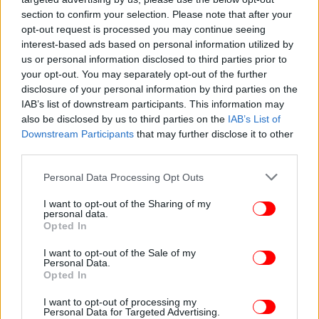
section to confirm your selection. Please note that after your
opt-out request is processed you may continue seeing
interest-based ads based on personal information utilized by
ΠΟΛΙΤΙΚΗ
14/02/2026 14:42
us or personal information disclosed to third parties prior to
Δούκας από Μυτιλήνη: Ο προγραμματικός
your opt-out. You may separately opt-out of the further
disclosure of your personal information by third parties on the
διάλογος των προοδευτικών δυνάμεων είναι
IAB’s list of downstream participants. This information may
πράξη ευθύνης
also be disclosed by us to third parties on the
IAB’s List of
Downstream Participants
that may further disclose it to other
third parties.
Please note that this website/app uses one or more Google
Personal Data Processing Opt Outs
services and may gather and store information including but
not limited to your visit or usage behaviour. You may click to
I want to opt-out of the Sharing of my
personal data.
grant or deny consent to Google and its third-party tags to
Opted In
use your data for below specified purposes in below Google
consent section.
I want to opt-out of the Sale of my
Personal Data.
Opted In
I want to opt-out of processing my
Personal Data for Targeted Advertising.