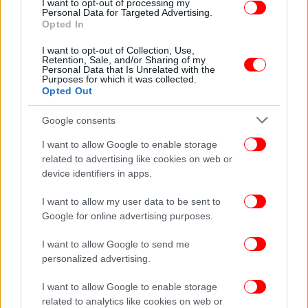
I want to opt-out of processing my
Personal Data for Targeted Advertising.
Opted In
ΠΟΛΙΤΙΚΗ
13/03/2026 10:51
Γερουλάνος κατά της διαγραφής
I want to opt-out of Collection, Use,
Retention, Sale, and/or Sharing of my
Κωνσταντινόπουλου: «Δεν είναι η ώρα να
Personal Data that Is Unrelated with the
Purposes for which it was collected.
γινόμαστε λιγότεροι -Ψυχραιμία»
Opted Out
Google consents
I want to allow Google to enable storage
related to advertising like cookies on web or
device identifiers in apps.
I want to allow my user data to be sent to
Google for online advertising purposes.
I want to allow Google to send me
personalized advertising.
I want to allow Google to enable storage
related to analytics like cookies on web or
ΠΟΛΙΤΙΚΗ
13/03/2026 09:52