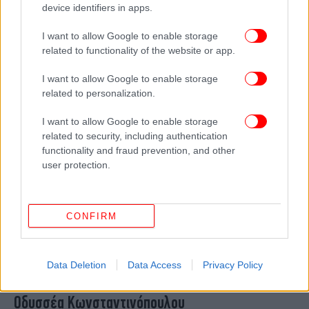
device identifiers in apps.
Δούκας για διαγραφή Κωνσταντινόπουλου: Δεν
αντιμετωπίζονται έτσι τα προβλήματα και δεν
I want to allow Google to enable storage
βελτιώνεται η εικόνα του ΠΑΣΟΚ
related to functionality of the website or app.
I want to allow Google to enable storage
related to personalization.
I want to allow Google to enable storage
related to security, including authentication
functionality and fraud prevention, and other
user protection.
CONFIRM
ΠΟΛΙΤΙΚΗ
13/03/2026 08:53
Data Deletion
Data Access
Privacy Policy
Ο Βαγγέλης Γιαννακούρας παίρνει την έδρα του
Οδυσσέα Κωνσταντινόπουλου