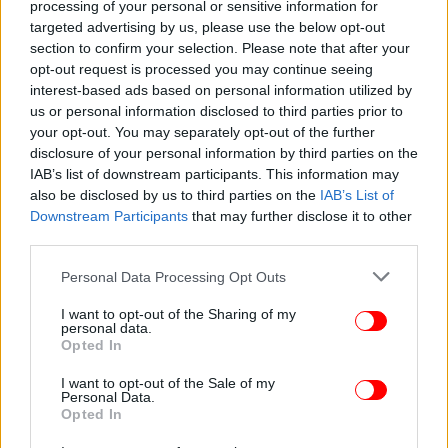
processing of your personal or sensitive information for
targeted advertising by us, please use the below opt-out
section to confirm your selection. Please note that after your
opt-out request is processed you may continue seeing
interest-based ads based on personal information utilized by
ΠΟΛΙΤΙΚΗ
13/03/2026 11:48
us or personal information disclosed to third parties prior to
Γλαβίνας: Προφανές ότι ο Κωνσταντινόπουλος
your opt-out. You may separately opt-out of the further
disclosure of your personal information by third parties on the
υπονόμευε τον Ανδρουλάκη, ήταν
IAB’s list of downstream participants. This information may
δικαιολογημένη κίνηση
also be disclosed by us to third parties on the
IAB’s List of
Downstream Participants
that may further disclose it to other
third parties.
Please note that this website/app uses one or more Google
Personal Data Processing Opt Outs
services and may gather and store information including but
not limited to your visit or usage behaviour. You may click to
I want to opt-out of the Sharing of my
personal data.
grant or deny consent to Google and its third-party tags to
Opted In
use your data for below specified purposes in below Google
consent section.
I want to opt-out of the Sale of my
Personal Data.
Opted In