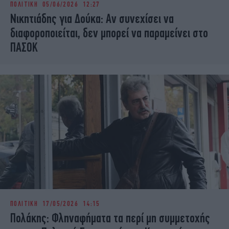
ΠΟΛΙΤΙΚΗ
05/06/2026 12:27
iBOOKS
ΖΩΔΙΑ
Νικητιάδης για Δούκα: Αν συνεχίσει να
OSCARS
THE OCEAN
διαφοροποιείται, δεν μπορεί να παραμείνει στο
MEDIA
ELAMEFORA
ΠΑΣΟΚ
NEWSLETTER
ΠΟΛΙΤΙΚΗ
17/05/2026 14:15
Πολάκης: Φληναφήματα τα περί μη συμμετοχής