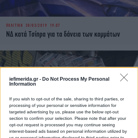
ΠΟΛΙΤΙΚΗ
30/03/2019 19:07
NΔ κατά Τσίπρα για τα δάνεια των κομμάτων
iefimerida.gr -
Do Not Process My Personal
Information
If you wish to opt-out of the sale, sharing to third parties, or
processing of your personal or sensitive information for
targeted advertising by us, please use the below opt-out
section to confirm your selection. Please note that after your
opt-out request is processed you may continue seeing
MEDIA
30/03/2019 08:00
interest-based ads based on personal information utilized by
Τα πρωτοσέλιδα των εφημερίδων του Σαββάτου
us or personal information disclosed to third parties prior to