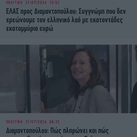
ΠΟΛΙΤΙΚΗ
31/07/2026 10:52
iBOOKS
ΖΩΔΙΑ
ΕΛΑΣ προς Διαμαντοπούλου: Συγγνώμη που δεν
OSCARS
THE OCEAN
χρεώνουμε τον ελληνικό λαό με εκατοντάδες
MEDIA
ELAMEFORA
εκατομμύρια ευρώ
NEWSLETTER
ΠΟΛΙΤΙΚΗ
31/07/2026 08:33
Διαμαντοπούλου: Πώς πληρώνει και πώς