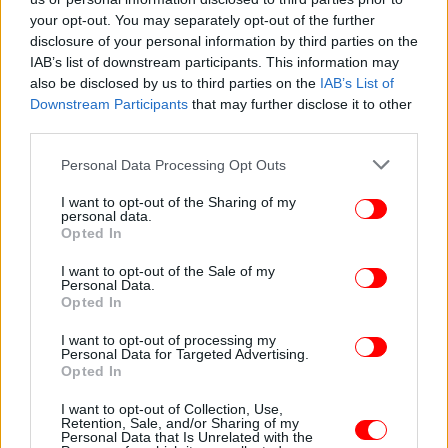
30 Μαρτίου με μία ματιά
your opt-out. You may separately opt-out of the further
disclosure of your personal information by third parties on the
IAB’s list of downstream participants. This information may
also be disclosed by us to third parties on the
IAB’s List of
Downstream Participants
that may further disclose it to other
third parties.
Please note that this website/app uses one or more Google
Personal Data Processing Opt Outs
services and may gather and store information including but
not limited to your visit or usage behaviour. You may click to
I want to opt-out of the Sharing of my
personal data.
grant or deny consent to Google and its third-party tags to
Opted In
use your data for below specified purposes in below Google
consent section.
I want to opt-out of the Sale of my
Personal Data.
Opted In
ΠΟΛΙΤΙΚΗ
30/03/2019 07:18
I want to opt-out of processing my
Παιχνίδια με πρόωρες εκλογές- Oλοι λένε Μάιο,
Personal Data for Targeted Advertising.
Opted In
η κυβέρνηση Οκτώβριο
I want to opt-out of Collection, Use,
Retention, Sale, and/or Sharing of my
Personal Data that Is Unrelated with the