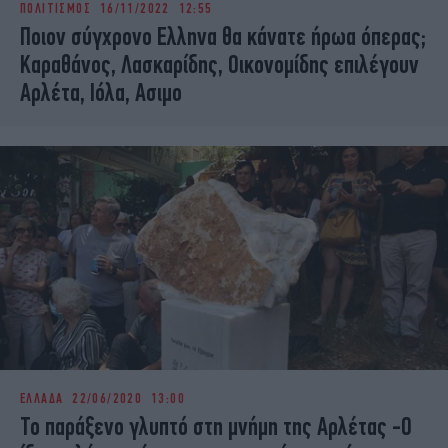
ΠΟΛΙΤΙΣΜΟΣ
16/11/2022 12:55
iBOOKS
ΖΩΔΙΑ
Ποιον σύγχρονο Ελληνα θα κάνατε ήρωα όπερας;
OSCARS
THE OCEAN
Καραθάνος, Λασκαρίδης, Οικονομίδης επιλέγουν
MEDIA
ELAMEFORA
Αρλέτα, Ιόλα, Ασιμο
NEWSLETTER
ΕΛΛΑΔΑ
22/06/2020 13:00
Το παράξενο γλυπτό στη μνήμη της Αρλέτας -Ο