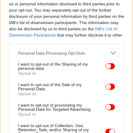
us or personal information disclosed to third parties prior to
your opt-out. You may separately opt-out of the further
ΕΛΛΑΔΑ
10/08/2017 07:49
disclosure of your personal information by third parties on the
Σήμερα το τελευταίο αντίο στην Αρλέτα -Στις 12
IAB’s list of downstream participants. This information may
also be disclosed by us to third parties on the
IAB’s List of
από το Α' Νεκροταφείο Αθηνών
Downstream Participants
that may further disclose it to other
third parties.
Please note that this website/app uses one or more Google
Personal Data Processing Opt Outs
services and may gather and store information including but
not limited to your visit or usage behaviour. You may click to
I want to opt-out of the Sharing of my
personal data.
grant or deny consent to Google and its third-party tags to
Opted In
use your data for below specified purposes in below Google
consent section.
I want to opt-out of the Sale of my
Personal Data.
Opted In
I want to opt-out of processing my
Personal Data for Targeted Advertising.
Opted In
ΕΛΛΑΔΑ
09/08/2017 13:53
I want to opt-out of Collection, Use,
Την Πέμπτη από το Α' Νεκροταφείο η κηδεία της
Retention, Sale, and/or Sharing of my