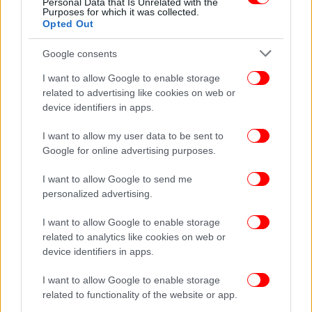
Personal Data that Is Unrelated with the
Αρλέτας
Purposes for which it was collected.
Opted Out
Google consents
I want to allow Google to enable storage
related to advertising like cookies on web or
device identifiers in apps.
I want to allow my user data to be sent to
Google for online advertising purposes.
I want to allow Google to send me
personalized advertising.
I want to allow Google to enable storage
ΠΟΛΙΤΙΚΗ
08/08/2017 22:37
related to analytics like cookies on web or
Ο Κυριάκος Μητσοτάκης αποχαιρετά την Αρλέτα
device identifiers in apps.
με ένα τραγούδι [βίντεο]
I want to allow Google to enable storage
related to functionality of the website or app.