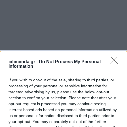
iefimerida.gr -
Do Not Process My Personal
Information
If you wish to opt-out of the sale, sharing to third parties, or
processing of your personal or sensitive information for
targeted advertising by us, please use the below opt-out
section to confirm your selection. Please note that after your
Ακολουθήστε το
στο Google News
και μάθετε
opt-out request is processed you may continue seeing
πρώτοι όλες τις ειδήσεις
interest-based ads based on personal information utilized by
us or personal information disclosed to third parties prior to
Δείτε όλες τις τελευταίες
Ειδήσεις
από την Ελλάδα και τον Κόσμο,
your opt-out. You may separately opt-out of the further
στο