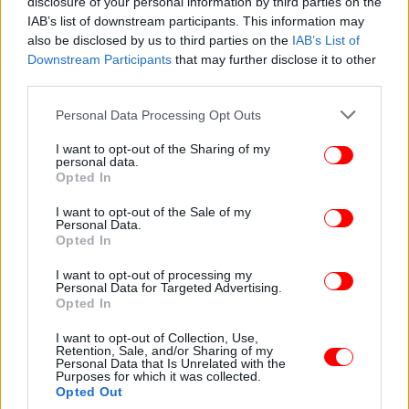
disclosure of your personal information by third parties on the
IAB’s list of downstream participants. This information may
also be disclosed by us to third parties on the
IAB’s List of
ΔΙΑΒΑΣΤΕ ΠΕΡΙΣΣΟΤΕΡΑ
ΑΡΛΈΤΑ
ΚΗΔΕΊΑ
ΝΕΚΡΟΤΑΦΕΊΟ
Downstream Participants
that may further disclose it to other
third parties.
Please note that this website/app uses one or more Google
Personal Data Processing Opt Outs
services and may gather and store information including but
not limited to your visit or usage behaviour. You may click to
I want to opt-out of the Sharing of my
personal data.
grant or deny consent to Google and its third-party tags to
Opted In
use your data for below specified purposes in below Google
consent section.
I want to opt-out of the Sale of my
Personal Data.
Opted In
I want to opt-out of processing my
Personal Data for Targeted Advertising.
Opted In
I want to opt-out of Collection, Use,
Retention, Sale, and/or Sharing of my
Personal Data that Is Unrelated with the
Purposes for which it was collected.
Opted Out