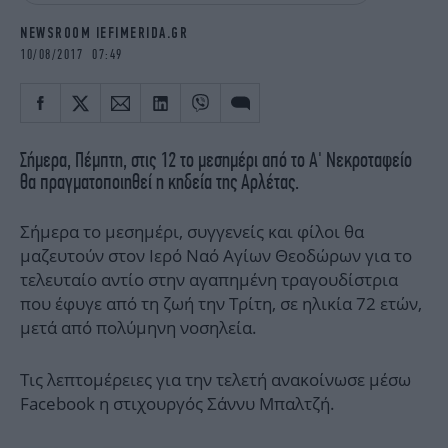
iBOOKS
ΖΩΔΙΑ
NEWSROOM IEFIMERIDA.GR
OSCARS
THE OCEAN
10/08/2017 07:49
MEDIA
ELAMEFORA
NEWSLETTER
Σήμερα, Πέμπτη, στις 12 το μεσημέρι από το Α' Νεκροταφείο
θα πραγματοποιηθεί η κηδεία της Αρλέτας.
Σήμερα το μεσημέρι, συγγενείς και φίλοι θα
μαζευτούν στον Ιερό Ναό Αγίων Θεοδώρων για το
τελευταίο αντίο στην αγαπημένη τραγουδίστρια
που έφυγε από τη ζωή την Τρίτη, σε ηλικία 72 ετών,
μετά από πολύμηνη νοσηλεία.
Τις λεπτομέρειες για την τελετή ανακοίνωσε μέσω
Facebook η στιχουργός Σάννυ Μπαλτζή.