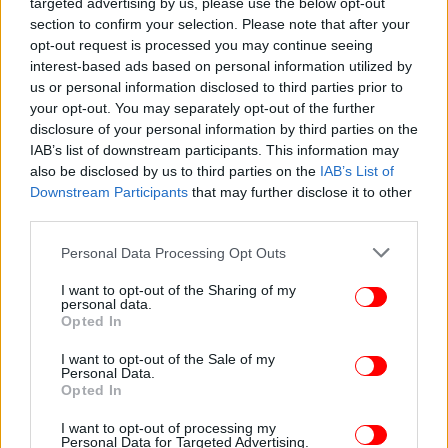
ΠΟΛΙΤΙΣΜΟΣ
02/11/2012 00:45
targeted advertising by us, please use the below opt-out
Ανοίγει για το κοινό η αίθουσα της έκθεσης των
section to confirm your selection. Please note that after your
opt-out request is processed you may continue seeing
μινωικών τοιχογραφιών του Αρχαιολογικού
interest-based ads based on personal information utilized by
Μουσείου Ηρακλείου
us or personal information disclosed to third parties prior to
your opt-out. You may separately opt-out of the further
disclosure of your personal information by third parties on the
IAB’s list of downstream participants. This information may
also be disclosed by us to third parties on the
IAB’s List of
Downstream Participants
that may further disclose it to other
third parties.
Please note that this website/app uses one or more Google
Personal Data Processing Opt Outs
services and may gather and store information including but
not limited to your visit or usage behaviour. You may click to
I want to opt-out of the Sharing of my
personal data.
grant or deny consent to Google and its third-party tags to
Opted In
use your data for below specified purposes in below Google
consent section.
I want to opt-out of the Sale of my
Personal Data.
Opted In
ΠΟΛΙΤΙΣΜΟΣ
13/08/2012 15:49
Ανοίγει στις 14 Αυγούστου το Αρχαιολογικό
I want to opt-out of processing my
Μουσείο Ηρακλείου
Personal Data for Targeted Advertising.