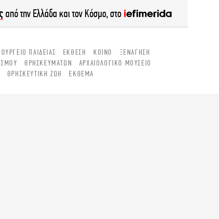
ς
από την Ελλάδα και τον Κόσμο, στο
ΠΟΥΡΓΕΊΟ ΠΑΙΔΕΊΑΣ
ΈΚΘΕΣΗ
ΚΟΙΝΌ
ΞΕΝΆΓΗΣΗ
ΙΣΜΟΎ
ΘΡΗΣΚΕΥΜΆΤΩΝ
ΑΡΧΑΙΟΛΟΓΙΚΌ ΜΟΥΣΕΊΟ
Η
ΘΡΗΣΚΕΥΤΙΚΉ ΖΩΉ
ΈΚΘΕΜΑ