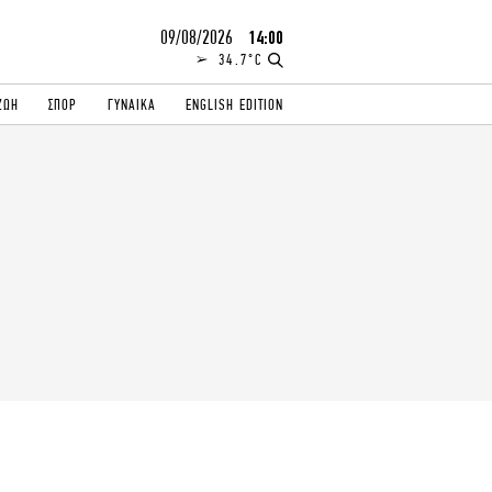
09/08/2026
14:00
34.7°C
ΖΩΗ
ΣΠΟΡ
ΓΥΝΑΙΚΑ
ENGLISH EDITION
ΕΛΛΑΔΑ
ΠΑΝΕΛΛΗΝΙΕΣ
ENGLISH EDITION
TRAVEL
ΟΛΥΜΠΙΑΚΟΙ ΑΓΩΝΕΣ
iAUTOKINITO
ΖΩΔΙΑ
ELAMEFORA