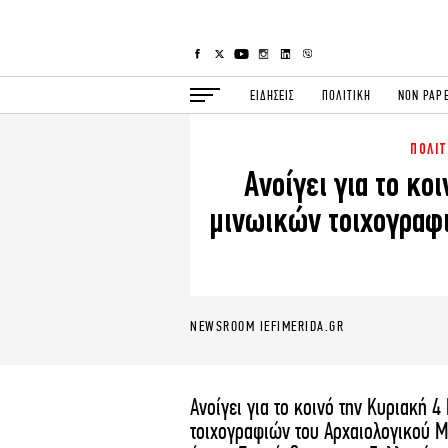
ΕΙΔΗΣΕΙΣ
ΠΟΛΙΤΙΚΗ
NON PAP
ΠΟΛΙ
ΕΙΔΗΣΕΙΣ
Π
Ανοίγει για το κο
ΟΙΚΟΝΟΜΙΑ
Κ
μινωικών τοιχογραφ
ΖΩΗ
Σ
ΠΟΛΗ
S
ΤΕΧΝΟΛΟΓΙΑ
Υ
EURO
G
NEWSROOM IEFIMERIDA.GR
iOPINIONS
i
OSCARS
T
Ανοίγει για το κοινό την Κυριακή 
NEWSLETTER
τοιχογραφιών του Αρχαιολογικού Μ