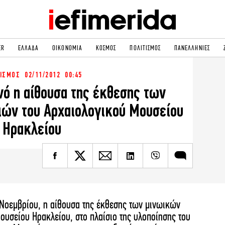
ER
ΕΛΛΑΔΑ
ΟΙΚΟΝΟΜΙΑ
ΚΟΣΜΟΣ
ΠΟΛΙΤΙΣΜΟΣ
ΠΑΝΕΛΛΗΝΙΕΣ
ΤΙΣΜΟΣ
02/11/2012 00:45
ΟΛΙΤΙΚΗ
NON PAPER
ινό η αίθουσα της έκθεσης των
ΟΣΜΟΣ
ΠΟΛΙΤΙΣΜΟΣ
ιών του Αρχαιολογικού Μουσείου
ΠΟΡ
ΓΥΝΑΙΚΑ
TORIES
ΕΚΛΟΓΕΣ
Ηρακλείου
ΓΕΙΑ
DESIGN
REEN
PODCAST
GASTRONOMIE
iBOOKS
HE OCEAN
MEDIA
4 Νοεμβρίου, η αίθουσα της έκθεσης των μινωικών
ουσείου Ηρακλείου, στο πλαίσιο της υλοποίησης του