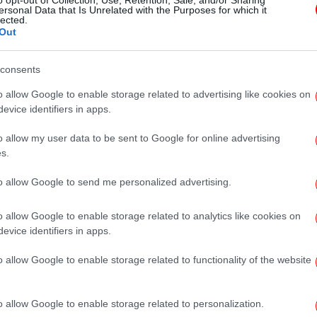
o opt-out of Collection, Use, Retention, Sale, and/or Sharing
απειλές Τραμπ, λέει ότι ο
ersonal Data that Is Unrelated with the Purposes for which it
lected.
26χρονος δεν καταδικάστηκε σε
Out
θάνατο -Όλες οι εξελίξεις
consents
o allow Google to enable storage related to advertising like cookies on
evice identifiers in apps.
o allow my user data to be sent to Google for online advertising
ΕΛΛΑΔΑ
08/12/2025 07:37
s.
Τραγωδία στην Ηλεία: 31χρονος
εργάτης έβαλε τέλος στη ζωή του
to allow Google to send me personalized advertising.
o allow Google to enable storage related to analytics like cookies on
evice identifiers in apps.
ΕΛΛΑΔΑ
25/11/2025 09:26
o allow Google to enable storage related to functionality of the website
Σε σοκ η Αμαλιάδα: Νεκρός
58χρονος επιχειρηματίας
o allow Google to enable storage related to personalization.
-Βρέθηκε απαγχονισμένος