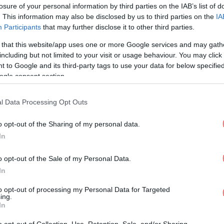
losure of your personal information by third parties on the IAB’s list of
. This information may also be disclosed by us to third parties on the
IA
ΕΛΛΑΔΑ
21/04/2026 09:21
Participants
that may further disclose it to other third parties.
Τραγωδία στο Αγρίνιο: 40χρονος
 that this website/app uses one or more Google services and may gath
βρέθηκε απαγχονισμένος σε
including but not limited to your visit or usage behaviour. You may click 
αποθήκη στο σπίτι του -Ήταν
 to Google and its third-party tags to use your data for below specifi
πατέρας ενός παιδιού
ogle consent section.
l Data Processing Opt Outs
o opt-out of the Sharing of my personal data.
ΕΛΛΑΔΑ
09/03/2026 07:37
In
Τραγωδία στη Λαμία: 52χρονος
εντοπίστηκε απαγχονισμένος σε
o opt-out of the Sale of my Personal Data.
κτηνοτροφική μονάδα
In
to opt-out of processing my Personal Data for Targeted
ing.
In
ΚΟΣΜΟΣ
15/01/2026 09:27
Βήμα πίσω από το Ιράν: Μετά τις