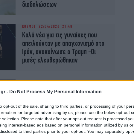
διαδηλώσεων
ΚΟΣΜΟΣ
22/04/2026 21:48
Καλά νέα για τις γυναίκες που
απειλούνταν με απαγχονισμό στο
Ιράν, ανακοίνωσε ο Τραμπ -Οι
μισές ελευθερώθηκαν
ΚΟΣΜΟΣ
21/04/2026 18:36
Ο Τραμπ ζητά από το Ιράν μην
.gr -
Do Not Process My Personal Information
πειράξει οκτώ γυναίκες,
καταδικασμένες σε απαγχονισμό
to opt-out of the sale, sharing to third parties, or processing of your per
formation for targeted advertising by us, please use the below opt-out s
-«Σπουδαία αρχή για τις
r selection. Please note that after your opt-out request is processed y
διαπραγματεύσεις»
eing interest-based ads based on personal information utilized by us or
disclosed to third parties prior to your opt-out. You may separately opt-