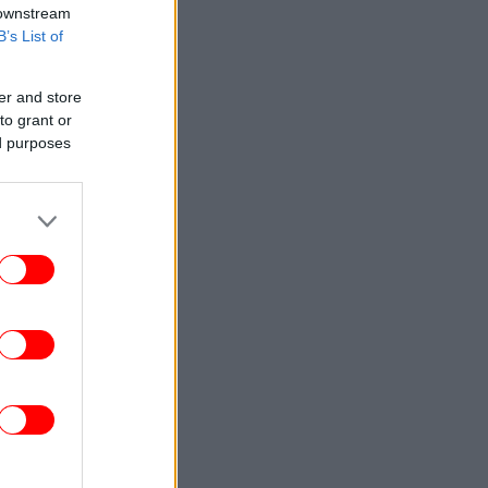
 downstream
B’s List of
er and store
to grant or
ed purposes