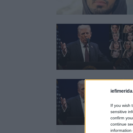
iefimerida
If you wish 
sensitive in
confirm you
continue se
information 