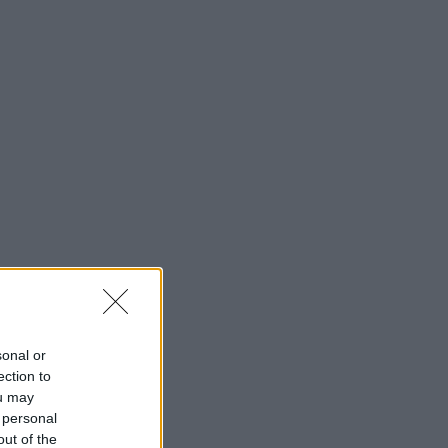
sonal or
ection to
ou may
 personal
out of the