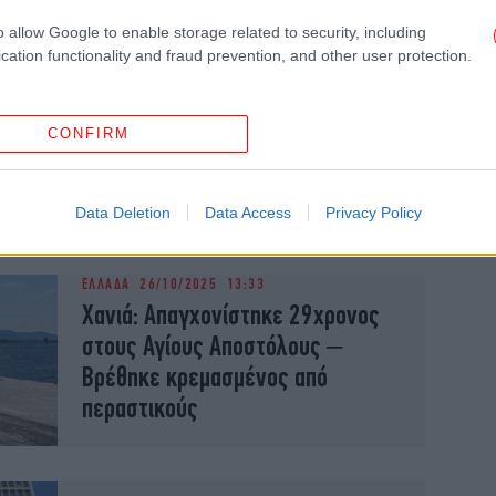
o allow Google to enable storage related to security, including
cation functionality and fraud prevention, and other user protection.
ΕΛΛΑΔΑ
24/11/2025 08:48
Σοκ στην Ηλεία: 57χρονος άνδρας
CONFIRM
εντοπίστηκε απαγχονισμένος
στον Καρδαμά
Data Deletion
Data Access
Privacy Policy
ΕΛΛΑΔΑ
26/10/2025 13:33
Χανιά: Απαγχονίστηκε 29χρονος
στους Αγίους Αποστόλους –
Βρέθηκε κρεμασμένος από
περαστικούς