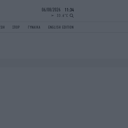
06/08/2026
11:34
33.6°C
ΖΩΗ
ΣΠΟΡ
ΓΥΝΑΙΚΑ
ENGLISH EDITION
ΕΛΛΑΔΑ
ΠΑΝΕΛΛΗΝΙΕΣ
ENGLISH EDITION
TRAVEL
ΟΛΥΜΠΙΑΚΟΙ ΑΓΩΝΕΣ
iAUTOKINITO
ΖΩΔΙΑ
ELAMEFORA