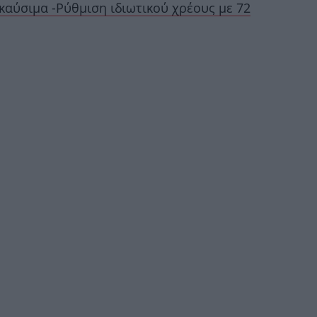
 καύσιμα -Ρύθμιση ιδιωτικού χρέους με 72
Ότ
το
Τ
πο
Κ
α
«
ανο