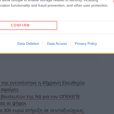
cation functionality and fraud prevention, and other user protection.
CONFIRM
Η 
μπ
Data Deletion
Data Access
Privacy Policy
Πέ
β
 της εντοπίστηκε η 43χρονη Ελευθερία
 σφαίρες
Πώ
13 βουλευτών της ΝΔ για τον ΟΠΕΚΕΠΕ
Ηλ
και οι ψήφοι
ια 300 ευρώ στήριξη σε συνταξιούχους,