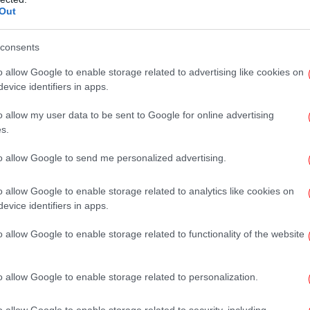
«Έ
Out
consents
o allow Google to enable storage related to advertising like cookies on
Πό
evice identifiers in apps.
ηλ
 με τον πόλεμο, ο Τραμπ έχει συνδέσει την
o allow my user data to be sent to Google for online advertising
ις επιδιωκώμενες ειρηνευτικές συνομιλίες
s.
λόγω της
άρνησης του Ιράν να συμμετέχει
,
to allow Google to send me personalized advertising.
του ναυτικού αποκλεισμού στα λιμάνια του.
Δυτ
o allow Google to enable storage related to analytics like cookies on
evice identifiers in apps.
o allow Google to enable storage related to functionality of the website
Γι
κό
o allow Google to enable storage related to personalization.
o allow Google to enable storage related to security, including