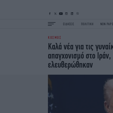
ΕΙΔΗΣΕΙΣ
ΠΟΛΙΤΙΚΗ
NON PAP
ΚΟΣΜΟΣ
ΕΙΔΗΣΕΙΣ
Π
Καλά νέα για τις γυνα
ΟΙΚΟΝΟΜΙΑ
Κ
απαγχονισμό στο Ιράν,
ΖΩΗ
Σ
ΠΟΛΗ
S
ελευθερώθηκαν
ΤΕΧΝΟΛΟΓΙΑ
Υ
EURO
G
iOPINIONS
i
OSCARS
T
NEWSLETTER