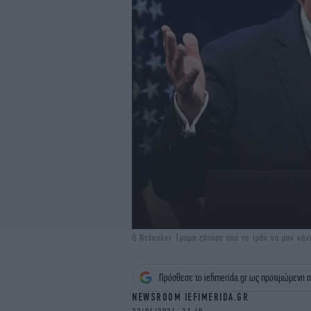
Ο Ντόναλντ Τραμπ ζήτησε από το Ιράν να μην κά
Πρόσθεσε το iefimerida.gr ως προτιμώμενη π
NEWSROOM IEFIMERIDA.GR