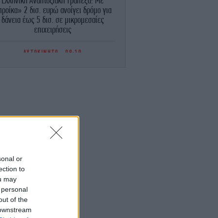
Ελληνική Αναπτυξιακή Τράπεζα: Με
ροίκα» 2 δισ. ευρώ ανοίγει δρόμο για
δάνεια έως 5 δισ. σε μικρομεσαίες
επιχειρήσεις
ΑΥΤΟΚΙΝΗΤΟ
09:10
όστιμο και στους συνοδηγούς -Για ποια
παράβαση επιβάτη χάνει δίπλωμα και
πινακίδες ο οδηγός
ΣΠΟΡ
09:04
λητικές μεταδόσεις: Σε ποιο κανάλι θα
δείτε το φιλικό της ΑΕΚ με την Athens
Kallithea
ΓΥΝΑΙΚΑ
09:02
sonal or
«Διαχρονικά κορμάρα»: Η Δήμητρα
ection to
παδήμα ποζάρει με μπικίνι στα 63 της
ou may
[εικόνα]
 personal
out of the
ΤΕΧΝΟΛΟΓΙΑ
08:52
 downstream