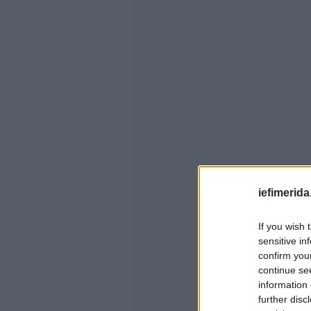
iefimerida
If you wish 
sensitive in
confirm you
continue se
information 
further disc