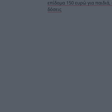
επίδομα 150 ευρώ για παιδιά,
δόσεις