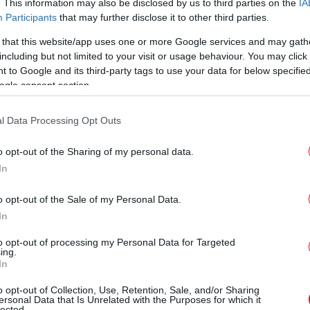
. This information may also be disclosed by us to third parties on the
IA
Participants
that may further disclose it to other third parties.
 that this website/app uses one or more Google services and may gath
ρώθηκα ότι οι οκτώ γυναίκες διαδηλώτριες
including but not limited to your visit or usage behaviour. You may click 
ν απόψε στο Ιράν δεν θα θανατωθούν
 to Google and its third-party tags to use your data for below specifi
Νέ
ελεύθερες αμέσως, ενώ άλλες τέσσερις θα
ogle consent section.
νός μήνα», έγραψε ο Τραμπ.
l Data Processing Opt Outs
ότι το Ιράν και οι ηγέτες του σεβάστηκαν το
o opt-out of the Sharing of my personal data.
 Ηνωμένων Πολιτειών, και ακύρωσαν την
Ένο
In
, πρόσθεσε.
o opt-out of the Sale of my Personal Data.
In
to opt-out of processing my Personal Data for Targeted
Μαρ
ing.
In
o opt-out of Collection, Use, Retention, Sale, and/or Sharing
ersonal Data that Is Unrelated with the Purposes for which it
lected.