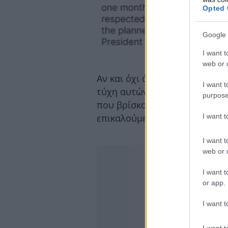
Opted 
Google 
I want t
web or d
Αν και όχι άμεσα συνδεδεμένη
I want t
τύχη αυτών των γυναικών με τ
purpose
που βρίσκονται «στον αέρα» 
I want 
επικαλούμενο την διατήρηση 
I want t
web or d
I want t
or app.
I want t
I want t