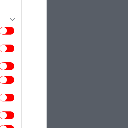
κρηξη» κρουσμάτων του ιού του Δυτικού
Νείλου, στο «κόκκινο» η Αττική
-Καμπανάκι από τον ΙΣΑ, τα μέτρα
προστασίας
ΑΥΤΟΚΙΝΗΤΟ
08:19
σα λίτρα βενζίνης «καταναλώνει» ένα
εκτρικό αυτοκίνητο -Η απάντηση θα σας
ξαφνιάσει
ΕΛΛΑΔΑ
08:16
Με ταχείς ρυθμούς οι διαδικασίες
αποκατάστασης μετά την πυρκαγιά στη
ική Αττική -Η εικόνα σε Ψάθα και Πόρτο
Γερμενό
STORIES
08:13
ατί η πριγκίπισσα Ευγενία γέννησε την
ρη της στη Λισαβόνα: Μια διάδοχος στο
εξωτερικό