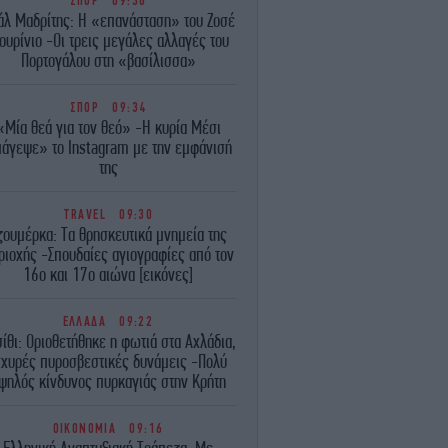
ΣΠΟΡ
09:36
άλ Μαδρίτης: Η «επανάσταση» του Ζοσέ
ουρίνιο -Οι τρεις μεγάλες αλλαγές του
Πορτογάλου στη «βασίλισσα»
ΣΠΟΡ
09:34
«Μία θεά για τον θεό» -Η κυρία Μέσι
άγεψε» το Instagram με την εμφάνισή
της
TRAVEL
09:30
ζουμέρκα: Τα θρησκευτικά μνημεία της
ριοχής -Σπουδαίες αγιογραφίες από τον
16ο και 17ο αιώνα [εικόνες]
ΕΛΛΑΔΑ
09:22
ίθι: Οριοθετήθηκε η φωτιά στα Αχλάδια,
σχυρές πυροσβεστικές δυνάμεις -Πολύ
ψηλός κίνδυνος πυρκαγιάς στην Κρήτη
ΟΙΚΟΝΟΜΙΑ
09:16