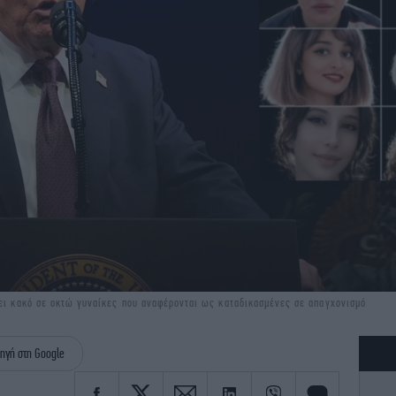
νει κακό σε οκτώ γυναίκες που αναφέρονται ως καταδικασμένες σε απαγχονισμό
ηγή στη Google