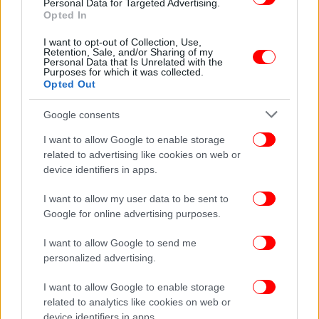
Personal Data for Targeted Advertising.
Opted In
ΚΟΣΜΟΣ
08/12/2025 20:28
I want to opt-out of Collection, Use,
Συνάντηση του Αλ Σίσι με τον Χαφτάρ στο Κάιρο
Retention, Sale, and/or Sharing of my
Personal Data that Is Unrelated with the
-Στο επίκεντρο η οριοθέτηση ΑΟΖ μεταξύ
Purposes for which it was collected.
Opted Out
Αιγύπτου και Λιβύης
Google consents
I want to allow Google to enable storage
related to advertising like cookies on web or
device identifiers in apps.
I want to allow my user data to be sent to
Google for online advertising purposes.
I want to allow Google to send me
personalized advertising.
I want to allow Google to enable storage
related to analytics like cookies on web or
ΚΟΣΜΟΣ
30/11/2025 10:41
device identifiers in apps.