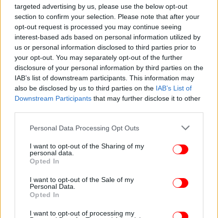
targeted advertising by us, please use the below opt-out
section to confirm your selection. Please note that after your
opt-out request is processed you may continue seeing
interest-based ads based on personal information utilized by
us or personal information disclosed to third parties prior to
ΠΟΛΙΤΙΚΗ
09/12/2025 06:52
your opt-out. You may separately opt-out of the further
Ανεβαίνει η κινητικότητα σε Κάιρο και Βεγγάζη,
disclosure of your personal information by third parties on the
αυξημένο το ενδιαφέρον της Αθήνας για τις
IAB’s list of downstream participants. This information may
also be disclosed by us to third parties on the
IAB’s List of
εξελίξεις
Downstream Participants
that may further disclose it to other
third parties.
Please note that this website/app uses one or more Google
Personal Data Processing Opt Outs
services and may gather and store information including but
not limited to your visit or usage behaviour. You may click to
I want to opt-out of the Sharing of my
personal data.
grant or deny consent to Google and its third-party tags to
Opted In
use your data for below specified purposes in below Google
consent section.
I want to opt-out of the Sale of my
Personal Data.
Opted In
I want to opt-out of processing my