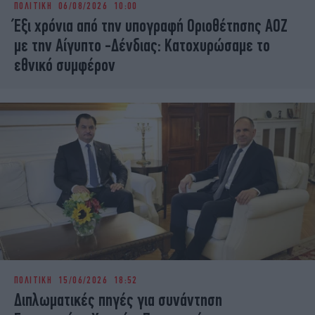
ΠΟΛΙΤΙΚΗ
06/08/2026 10:00
iBOOKS
ΖΩΔΙΑ
Έξι χρόνια από την υπογραφή Οριοθέτησης ΑΟΖ
OSCARS
THE OCEAN
με την Αίγυπτο -Δένδιας: Κατοχυρώσαμε το
MEDIA
ELAMEFORA
εθνικό συμφέρον
NEWSLETTER
ΠΟΛΙΤΙΚΗ
15/06/2026 18:52
Διπλωματικές πηγές για συνάντηση