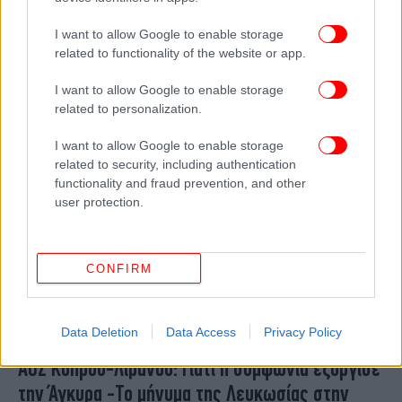
Ηχηρή παρέμβαση Μπάρακ: Ο άνθρωπος του
I want to allow Google to enable storage
Τραμπ επαναφέρει το σχέδιο αμερικανικής
related to functionality of the website or app.
λύσης στα ελληνοτουρκικά
I want to allow Google to enable storage
related to personalization.
I want to allow Google to enable storage
related to security, including authentication
functionality and fraud prevention, and other
user protection.
CONFIRM
Data Deletion
Data Access
Privacy Policy
ΚΟΣΜΟΣ
30/11/2025 07:27
ΑΟΖ Κύπρου-Λιβάνου: Γιατί η συμφωνία εξόργισε
την Άγκυρα -Το μήνυμα της Λευκωσίας στην