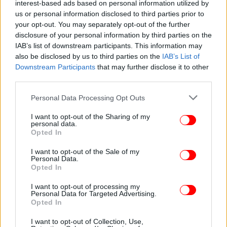
interest-based ads based on personal information utilized by
ΠΟΛΙΤΙΚΗ
02/08/2024 18:03
us or personal information disclosed to third parties prior to
Ανώγεια: Η μαντινάδα που αφιέρωσε Κρητικός
your opt-out. You may separately opt-out of the further
disclosure of your personal information by third parties on the
στον Χάρη Δούκα [βίντεο]
IAB’s list of downstream participants. This information may
also be disclosed by us to third parties on the
IAB’s List of
Downstream Participants
that may further disclose it to other
third parties.
Please note that this website/app uses one or more Google
Personal Data Processing Opt Outs
services and may gather and store information including but
not limited to your visit or usage behaviour. You may click to
I want to opt-out of the Sharing of my
personal data.
grant or deny consent to Google and its third-party tags to
Opted In
use your data for below specified purposes in below Google
consent section.
I want to opt-out of the Sale of my
Personal Data.
Opted In
I want to opt-out of processing my
Personal Data for Targeted Advertising.
ΠΟΛΙΤΙΚΗ
29/07/2024 19:44
Opted In
Βίντεο: Ο Μιχάλης Αεράκης στηρίζει Νίκο
Ανδρουλάκη -Έντιμος, καθαρός, θα είναι και
I want to opt-out of Collection, Use,