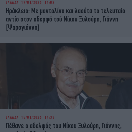
ΕΛΛΑΔΑ
17/01/2026 14:02
iBOOKS
ΖΩΔΙΑ
Ηράκλειο: Με μαντολίνα και λαούτα το τελευταίο
OSCARS
THE OCEAN
αντίο στον αδερφό τού Νίκου Ξυλούρη, Γιάννη
MEDIA
ELAMEFORA
[Ψαρογιάννη]
NEWSLETTER
ΕΛΛΑΔΑ
15/01/2026 14:33
Πέθανε ο αδελφός του Νίκου Ξυλούρη, Γιάννης,