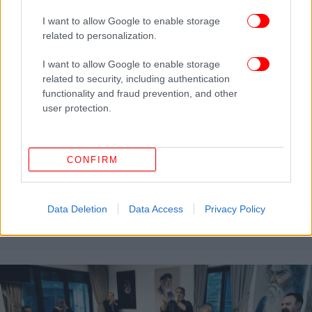
I want to allow Google to enable storage
related to personalization.
I want to allow Google to enable storage
related to security, including authentication
functionality and fraud prevention, and other
user protection.
CONFIRM
ΕΛΛΑΔΑ
16/07/2024 17:52
Ανώγεια: Άγριος ξυλοδαρμός 16χρονου από
ανήλικους επειδή φορούσε βερμούδα και
Data Deletion
Data Access
Privacy Policy
σκουλαρίκι [βίντεο]