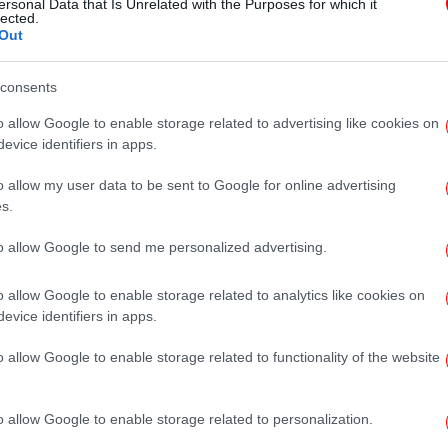
ersonal Data that Is Unrelated with the Purposes for which it
Αγ. Παρασκευή: «Επενδύουμε
lected.
Out
στην εκπαίδευση με πράξεις»
consents
o allow Google to enable storage related to advertising like cookies on
evice identifiers in apps.
ΟΙΚΟΝΟΜΙΑ
18/06/2026 20:54
Αναβάθμιση της πιστοληπτικής
o allow my user data to be sent to Google for online advertising
αξιολόγησης της ΔΕΗ σε ΒΒ με
s.
σταθερό outlook από την S&P
to allow Google to send me personalized advertising.
o allow Google to enable storage related to analytics like cookies on
evice identifiers in apps.
ΟΙΚΟΝΟΜΙΑ
04/06/2026 16:50
Αναβάθμιση της πιστοληπτικής
o allow Google to enable storage related to functionality of the website
ικανότητας του ΟΤΕ από τον οίκο
S&P Global Ratings
o allow Google to enable storage related to personalization.