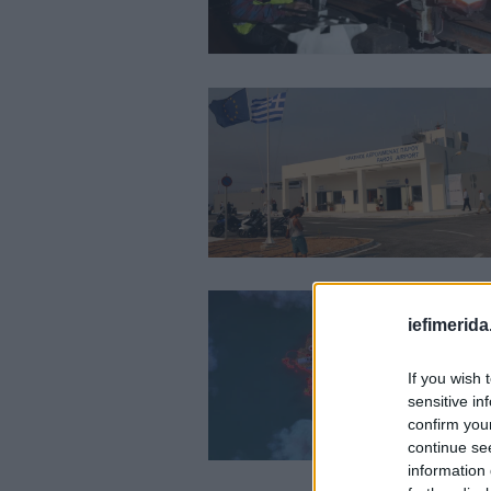
iefimerida
If you wish 
sensitive in
confirm you
continue se
information 