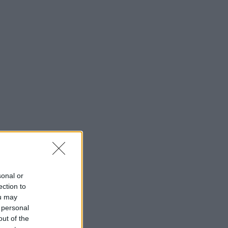
sonal or
ection to
ou may
 personal
out of the