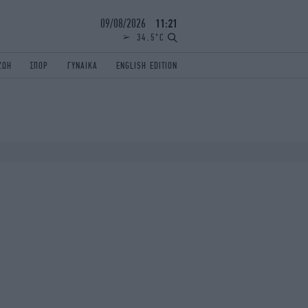
09/08/2026
11:21
34.5°C
ΖΩΗ
ΣΠΟΡ
ΓΥΝΑΙΚΑ
ENGLISH EDITION
ΕΛΛΑΔΑ
ΠΑΝΕΛΛΗΝΙΕΣ
ENGLISH EDITION
TRAVEL
ΟΛΥΜΠΙΑΚΟΙ ΑΓΩΝΕΣ
iAUTOKINITO
ΖΩΔΙΑ
ELAMEFORA