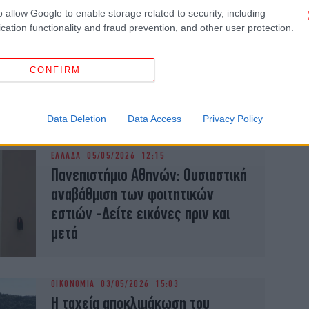
o allow Google to enable storage related to security, including
cation functionality and fraud prevention, and other user protection.
ΕΛΛΑΔΑ
14/05/2026 16:15
Τέμπη: Αίτημα δύο οικογενειών
CONFIRM
για αναβάθμιση κατηγορητηρίου
κατά του Κ. Καραμανλή
Data Deletion
Data Access
Privacy Policy
ΕΛΛΑΔΑ
05/05/2026 12:15
Πανεπιστήμιο Αθηνών: Ουσιαστική
αναβάθμιση των φοιτητικών
εστιών -Δείτε εικόνες πριν και
μετά
ΟΙΚΟΝΟΜΙΑ
03/05/2026 15:03
Η ταχεία αποκλιμάκωση του