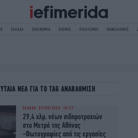
ER
ΕΛΛΑΔΑ
ΟΙΚΟΝΟΜΙΑ
ΚΟΣΜΟΣ
ΠΟΛΙΤΙΣΜΟΣ
ΠΑΝΕΛΛΗΝΙΕΣ
ΟΛΙΤΙΚΗ
NON PAPER
ΟΣΜΟΣ
ΠΟΛΙΤΙΣΜΟΣ
ΠΟΡ
ΓΥΝΑΙΚΑ
TORIES
ΕΚΛΟΓΕΣ
ΓΕΙΑ
DESIGN
ΛΕΥΤΑΙΑ ΝΕΑ ΓΙΑ ΤΟ TAG ΑΝΑΒΑΘΜΙΣΗ
REEN
PODCAST
GASTRONOMIE
iBOOKS
ΕΛΛΑΔΑ
07/08/2026 10:27
HE OCEAN
MEDIA
29,4 χλμ. νέων σιδηροτροχιών
στο Μετρό της Αθήνας
-Φωτογραφίες από τις εργασίες