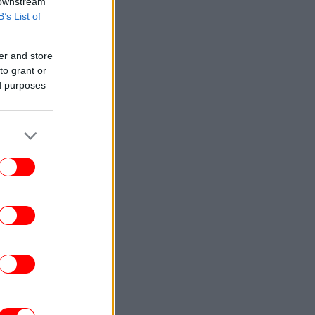
 downstream
B’s List of
er and store
to grant or
ed purposes