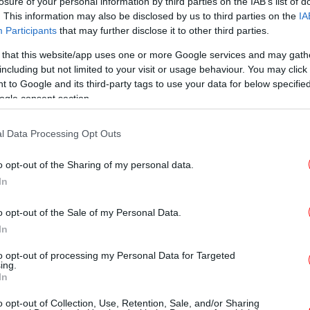
losure of your personal information by third parties on the IAB’s list of
. This information may also be disclosed by us to third parties on the
IA
ΟΙΚΟΝΟΜΙΑ
03/07/2026 14:12
Participants
that may further disclose it to other third parties.
Ναυπηγεία Σκαραμαγκά: Σύμβαση
 that this website/app uses one or more Google services and may gath
για την αναβάθμιση των
including but not limited to your visit or usage behaviour. You may click 
φρεγατών τύπου ΜΕΚΟ
 to Google and its third-party tags to use your data for below specifi
ogle consent section.
l Data Processing Opt Outs
ΕΛΛΑΔΑ
26/06/2026 12:53
o opt-out of the Sharing of my personal data.
Δήμος Αθηναίων: Παραδόθηκαν οι
In
μελέτες για την αναβάθμιση 20
σχολείων
o opt-out of the Sale of my Personal Data.
In
to opt-out of processing my Personal Data for Targeted
ΕΛΛΑΔΑ
23/06/2026 10:47
ing.
In
Χαρδαλιάς για ενεργειακή
αναβάθμιση τριών σχολείων στην
o opt-out of Collection, Use, Retention, Sale, and/or Sharing