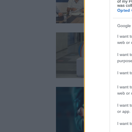
of my P
was col
Opted 
Google 
I want t
web or d
I want t
purpose
I want 
I want t
web or d
I want t
or app.
I want t