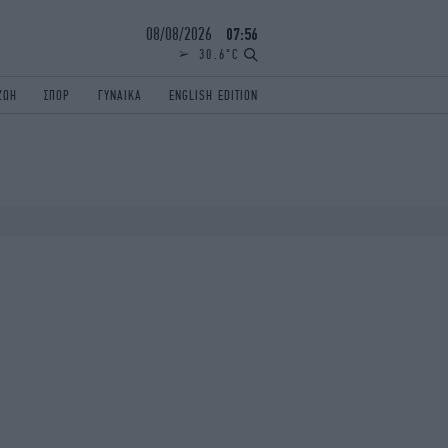
08/08/2026
07:56
30.6°C
ΖΩΗ
ΣΠΟΡ
ΓΥΝΑΙΚΑ
ENGLISH EDITION
ΕΛΛΑΔΑ
ΠΑΝΕΛΛΗΝΙΕΣ
ENGLISH EDITION
TRAVEL
ΟΛΥΜΠΙΑΚΟΙ ΑΓΩΝΕΣ
iAUTOKINITO
ΖΩΔΙΑ
ELAMEFORA