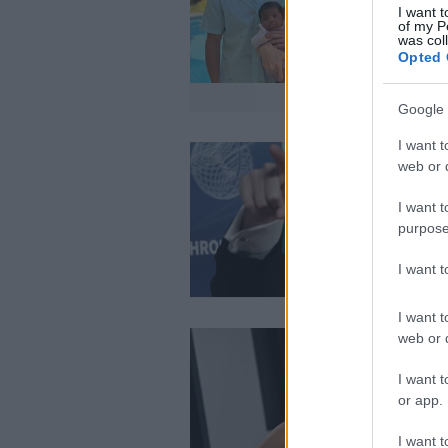
I want t
of my P
was col
Opted 
Google 
I want t
web or d
I want t
purpose
I want 
I want t
web or d
I want t
or app.
I want t