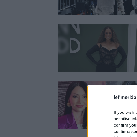
iefimerida
If you wish 
sensitive in
confirm you
continue se