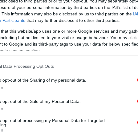
disclosed to third parties prior to your opt-out. You may separately opt-
ΕΛΛΑΔΑ
12/05/2026 12:21
losure of your personal information by third parties on the IAB’s list of
Θεσσαλονίκη: «Εμφύλιος» σε
. This information may also be disclosed by us to third parties on the
IA
πολυκατοικία -Αγωγή ιδιοκτητών
Participants
that may further disclose it to other third parties.
για μετατροπή ημιυπογείου σε 8
 that this website/app uses one or more Google services and may gath
διαμερίσματα Airbnb
including but not limited to your visit or usage behaviour. You may click 
 to Google and its third-party tags to use your data for below specifi
ogle consent section.
ΖΩΗ
10/05/2026 17:38
l Data Processing Opt Outs
H Dua Lipa μήνυσε τη Samsung
επειδή έβαλε το πρόσωπό της σε
o opt-out of the Sharing of my personal data.
καμπάνια για νέες τηλεοράσεις
In
-Ζητά 15 εκατ. δολάρια
o opt-out of the Sale of my Personal Data.
In
ΚΟΣΜΟΣ
23/04/2026 09:29
to opt-out of processing my Personal Data for Targeted
ing.
Ζευγάρι γέννησε παιδί που δεν
In
είναι δικό του λόγω λάθους σε