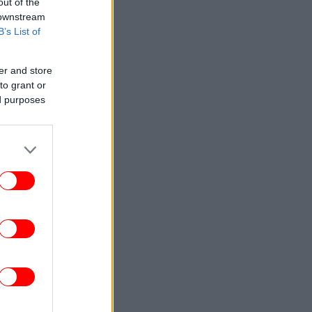
out of the
 downstream
B’s List of
er and store
to grant or
ed purposes