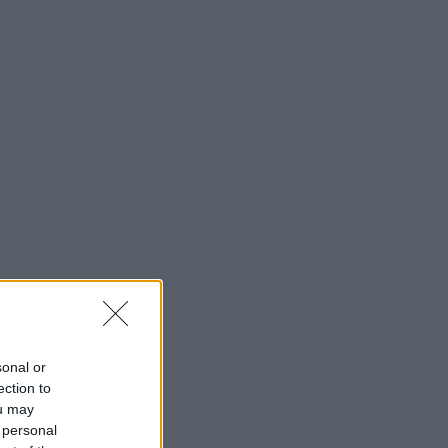
sonal or
ection to
ou may
 personal