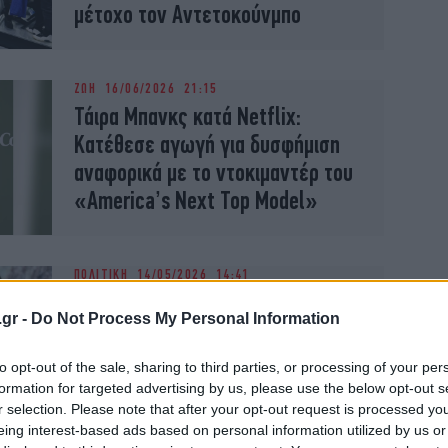
μέτοχο τον Αντετοκούνμπο
ΖΩΗ
16/06/2026 21:15
Τάιρα Μπανκς κατά Netflix:
Κατέθεσε αγωγή για δυσφήμιση
αναφορικά με το ντοκιμαντέρ του
«America’s Next Top Model»
ΠΟΛΙΤΙΚΗ
14/05/2026 14:41
Αποζημίωση 500.000 ευρώ για
.gr -
Do Not Process My Personal Information
ηθική βλάβη ζητά η Βασιλική
Πολύζου από τη Ζωή
to opt-out of the sale, sharing to third parties, or processing of your per
Κωνσταντοπούλου
formation for targeted advertising by us, please use the below opt-out s
r selection. Please note that after your opt-out request is processed y
eing interest-based ads based on personal information utilized by us or