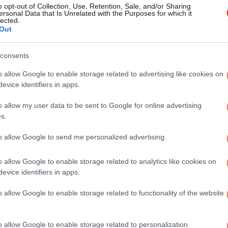
o opt-out of Collection, Use, Retention, Sale, and/or Sharing
κλινική γονιμότητας -Βρέθηκαν οι
ersonal Data that Is Unrelated with the Purposes for which it
lected.
βιολογικοί γονείς, ένα απίστευτο
Out
μπέρδεμα
consents
o allow Google to enable storage related to advertising like cookies on
ΖΩΗ
23/04/2026 06:54
evice identifiers in apps.
Κατηγορίες «φωτιά» κατά της
εταιρείας του MrBeast από πρώην
o allow my user data to be sent to Google for online advertising
s.
εργαζόμενη -«Τοξικό περιβάλλον
και σεξουαλική παρενόχληση»
to allow Google to send me personalized advertising.
o allow Google to enable storage related to analytics like cookies on
ΖΩΗ
21/04/2026 22:53
evice identifiers in apps.
Η Κάιλι Τζένερ αντιμέτωπη με
o allow Google to enable storage related to functionality of the website
αγωγή από πρώην οικιακή βοηθό -
Της πέταξαν κρεμάστρες κατά τη
o allow Google to enable storage related to personalization.