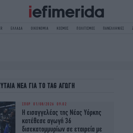
ER
ΕΛΛΑΔΑ
ΟΙΚΟΝΟΜΙΑ
ΚΟΣΜΟΣ
ΠΟΛΙΤΙΣΜΟΣ
ΠΑΝΕΛΛΗΝΙΕΣ
ΟΛΙΤΙΚΗ
NON PAPER
ΟΣΜΟΣ
ΠΟΛΙΤΙΣΜΟΣ
ΠΟΡ
ΓΥΝΑΙΚΑ
TORIES
ΕΚΛΟΓΕΣ
ΓΕΙΑ
DESIGN
ΕΥΤΑΙΑ ΝΕΑ ΓΙΑ ΤΟ TAG ΑΓΩΓΗ
REEN
PODCAST
GASTRONOMIE
iBOOKS
ΣΠΟΡ
01/08/2026 09:02
HE OCEAN
MEDIA
Η εισαγγελέας της Νέας Υόρκης
κατέθεσε αγωγή 36
δισεκατομμυρίων σε εταιρεία με