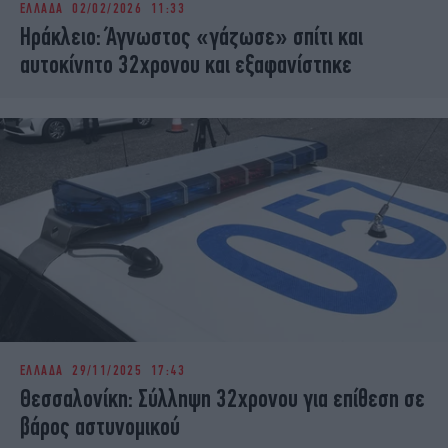
ΕΛΛΑΔΑ
02/02/2026 11:33
iBOOKS
ΖΩΔΙΑ
Ηράκλειο: Άγνωστος «γάζωσε» σπίτι και
OSCARS
THE OCEAN
αυτοκίνητο 32χρονου και εξαφανίστηκε
MEDIA
ELAMEFORA
NEWSLETTER
ΕΛΛΑΔΑ
29/11/2025 17:43
Θεσσαλονίκη: Σύλληψη 32χρονου για επίθεση σε
βάρος αστυνομικού