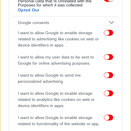
Personal Data that Is Unrelated with the
Purposes for which it was collected.
Opted Out
Google consents
I want to allow Google to enable storage
related to advertising like cookies on web or
device identifiers in apps.
I want to allow my user data to be sent to
Google for online advertising purposes.
I want to allow Google to send me
personalized advertising.
ΕΛΛΑΔΑ
09/05/2025 07:40
I want to allow Google to enable storage
Πάτρα: Στον ανακριτή σήμερα ο 32χρονος που
related to analytics like cookies on web or
κατηγορείται για βιασμό 16χρονης με αναπηρία
device identifiers in apps.
I want to allow Google to enable storage
related to functionality of the website or app.