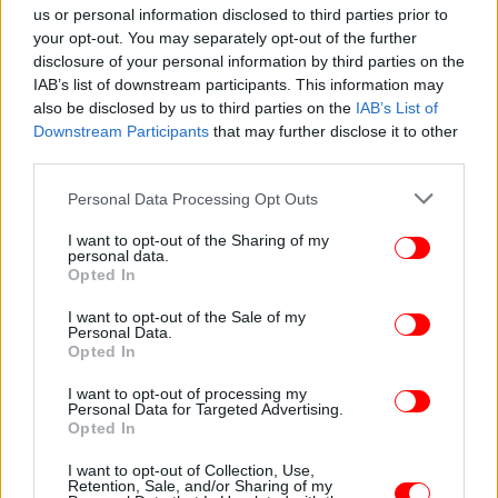
us or personal information disclosed to third parties prior to
Θεσσαλονίκη: Συνελήφθη 32χρονος που
your opt-out. You may separately opt-out of the further
κατέβασε το παντελόνι του μπροστά σε τρία
disclosure of your personal information by third parties on the
ανήλικα κορίτσια
IAB’s list of downstream participants. This information may
also be disclosed by us to third parties on the
IAB’s List of
Downstream Participants
that may further disclose it to other
third parties.
Please note that this website/app uses one or more Google
Personal Data Processing Opt Outs
services and may gather and store information including but
not limited to your visit or usage behaviour. You may click to
I want to opt-out of the Sharing of my
personal data.
grant or deny consent to Google and its third-party tags to
Opted In
use your data for below specified purposes in below Google
consent section.
I want to opt-out of the Sale of my
Personal Data.
Opted In
I want to opt-out of processing my
Personal Data for Targeted Advertising.
Opted In
ΕΛΛΑΔΑ
12/05/2025 17:16
Συνελήφθη 32χρονος στη Μύκονο για κατοχή
I want to opt-out of Collection, Use,
ναρκωτικών ουσιών
Retention, Sale, and/or Sharing of my