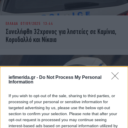
ΕΛΛΑΔΑ
07/09/2025 13:44
Συνελήφθη 32χρονος για ληστείες σε Καμίνια,
Κορυδαλλό και Νίκαια
iefimerida.gr -
Do Not Process My Personal
Information
If you wish to opt-out of the sale, sharing to third parties, or
processing of your personal or sensitive information for
targeted advertising by us, please use the below opt-out
section to confirm your selection. Please note that after your
opt-out request is processed you may continue seeing
interest-based ads based on personal information utilized by
ΕΛΛΑΔΑ
25/06/2025 12:23