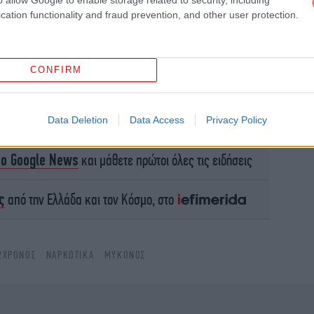
cation functionality and fraud prevention, and other user protection.
CONFIRM
Data Deletion
Data Access
Privacy Policy
Κ
το Google News
και μάθετε πρώτοι όλες τις ειδήσεις
ς
από την Ελλάδα και τον Κόσμο, στο
Χα
2ΧΡΟΝΟΣ
ΝΑΡΚΩΤΙΚΆ
ΜΎΚΟΝΟΣ
Β