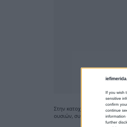
iefimerida
If you wish 
sensitive in
confirm you
Στην κατοχή του βρέθηκαν ε
continue se
ουσιών, συγκεκριμένα:
information 
further disc