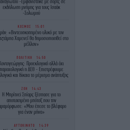
αναγιώτου -Εμφανίστηκε με σορτς σε
εκδήλωση μνήμης για τους Ισαάκ
-Σολωμού
ΚΟΣΜΟΣ
15:01
Ιράν: «Βιντεοσκοπημένο υλικό με τον
τζτάμπα Χαμενεΐ θα δημοσιοποιηθεί στο
μέλλον»
ΠΟΛΙΤΙΚΗ
14:50
Κοντογεώργης: Προεκλογική αλλά όχι
παροχολογική η ΔΕΘ - Επιστρέφουμε
λογικά και δίκαια το μέρισμα ανάπτυξης
ΖΩΗ
14:43
Η Μπρίτνεϊ Σπίαρς ξέσπασε για το
αποτυχημένο μπότοξ που την
αραμόρφωσε: «Μου έπεσε το βλέφαρο
για έναν μήνα»
ΑΥΤΟΚΙΝΗΤΟ
14:39