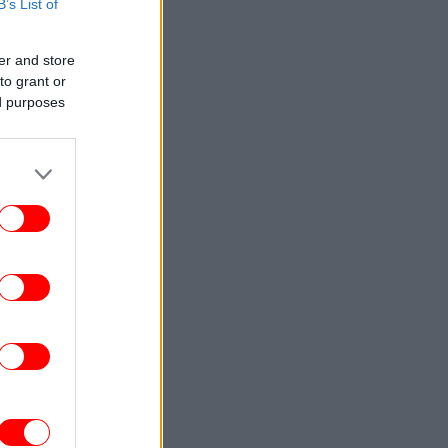
B’s List of
ΣΠΟΡ
14:24
Ακόμη μία μεγάλη επιτυχία για τον
er and store
γγέλη Μαρινάκη: Βρίσκεται στη λίστα με
to grant or
ους 50 πιο πλούσιους ανθρώπους του
ed purposes
ποδοσφαίρου
ΕΛΛΑΔΑ
14:23
ωτιά σε χαμηλή βλάστηση στο Σπήλαιο
Ορεστιάδας
ΟΙΚΟΝΟΜΙΑ
14:08
Μελέτη της Εθνικής Τράπεζας: Οι
ηνικές εξαγωγές υπεραποδίδουν έναντι
του ευρωπαϊκού ανταγωνισμού
ΖΩΗ
14:02
Βαλέρια Χοψονίδου βάφτισε τον γιο της
τη Βουλιαγμένη -Το όνομα που πήρε ο
μικρός, δείτε φωτογραφίες