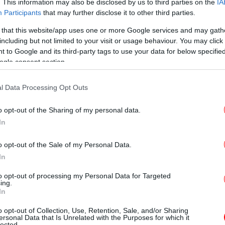
. This information may also be disclosed by us to third parties on the
IA
αστης κάνναβης,
Participants
that may further disclose it to other third parties.
 that this website/app uses one or more Google services and may gath
Βα
 ουσίας «TUCIBI» (2C-B).
including but not limited to your visit or usage behaviour. You may click 
τ
 to Google and its third-party tags to use your data for below specifi
ogle consent section.
ιενεργείται από το Λιμεναρχείο Μυκόνου,
ριά ακριβείας, δύο κινητά τηλέφωνα και το
l Data Processing Opt Outs
Φ
o opt-out of the Sharing of my personal data.
In
ελλ
o opt-out of the Sale of my Personal Data.
In
ε δόλο σε ήρεμη ψυχική κατάσταση στον
to opt-out of processing my Personal Data for Targeted
ing.
Η 
στη Νέα Σμύρνη
In
σ
ας που έκλεβαν κινητά -Το κόλπο με το
o opt-out of Collection, Use, Retention, Sale, and/or Sharing
να το καταλάβεις [βίντεο]
ersonal Data that Is Unrelated with the Purposes for which it
lected.