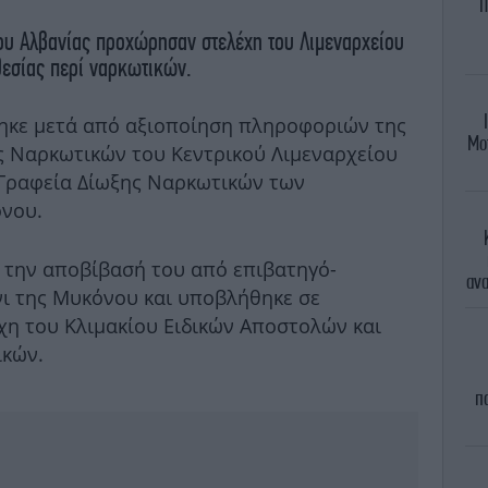
Π
ου Αλβανίας προχώρησαν στελέχη του Λιμεναρχείου
θεσίας περί ναρκωτικών.
ηκε μετά από αξιοποίηση πληροφοριών της
Μο
ς Ναρκωτικών του Κεντρικού Λιμεναρχείου
α Γραφεία Δίωξης Ναρκωτικών των
όνου.
 την αποβίβασή του από επιβατηγό-
ανα
ι της Μυκόνου και υποβλήθηκε σε
χη του Κλιμακίου Ειδικών Αποστολών και
ικών.
π