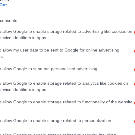
αν για ανόητους»: Στα 81 και στα 86 τους,
Out
Αύ
το τους σπίτι!
και
consents
o allow Google to enable storage related to advertising like cookies on
evice identifiers in apps.
o allow my user data to be sent to Google for online advertising
Παγ
s.
to allow Google to send me personalized advertising.
Στ
o allow Google to enable storage related to analytics like cookies on
evice identifiers in apps.
Οι
o allow Google to enable storage related to functionality of the website
πο
θα
o allow Google to enable storage related to personalization.
Ο «
o allow Google to enable storage related to security, including