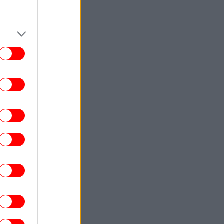
ΠΟΛΗ
13:55
γουστος στην Αθηναϊκή Ριβιέρα με ήλιο
 θάλασσα: 3 all day μαγαζιά για φαγητό,
ποτό και μουσική
ΕΛΛΑΔΑ
13:51
Ο Έλληνας massage therapist που
κατέκτησε το ασημένιο μετάλλιο στο
κόσμιο Πρωτάθλημα μιλά στο iefimerida
ΣΠΟΡ
13:49
αύρος Πήλιος: «Έχω να δώσω ακόμα πιο
πολλά στην ΑΕΚ» [βίντεο]
ΖΩΗ
13:45
 5 viral συμβουλές για παγωμένο καφέ
υ κάνουν τη διαφορά - Πέντε κόλπα που
 απογειώσουν τον παγωμένο καφέ σας
ΖΩΗ
13:42
αέρας» στα σακουλάκια με τα πατατάκια