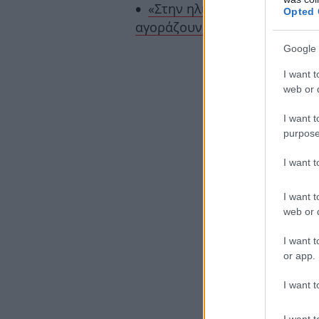
«Στην ηλικία μας, μας πέρασ
Opted 
αγοράζουν (επιτέλους) το πρώ
Google 
I want t
web or d
I want t
purpose
I want 
I want t
web or d
I want t
or app.
I want t
I want t