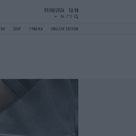
09/08/2026
12:10
34.7°C
ΖΩΗ
ΣΠΟΡ
ΓΥΝΑΙΚΑ
ENGLISH EDITION
ΕΛΛΑΔΑ
ΠΑΝΕΛΛΗΝΙΕΣ
ENGLISH EDITION
TRAVEL
ΟΛΥΜΠΙΑΚΟΙ ΑΓΩΝΕΣ
iAUTOKINITO
ΖΩΔΙΑ
ELAMEFORA