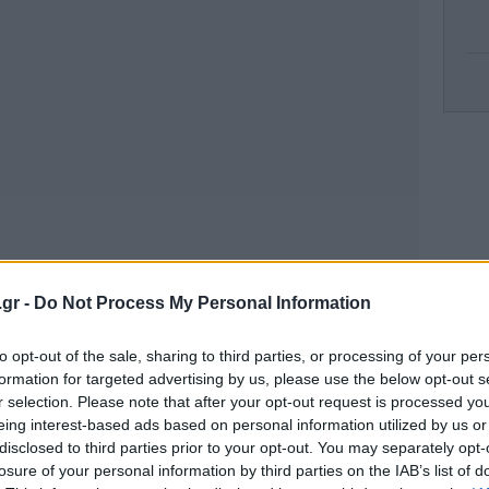
Δ
μαν
.gr -
Do Not Process My Personal Information
Ισ
to opt-out of the sale, sharing to third parties, or processing of your per
formation for targeted advertising by us, please use the below opt-out s
r selection. Please note that after your opt-out request is processed y
πιμελώς κρυμμένες ποσότητες ναρκωτικών
eing interest-based ads based on personal information utilized by us or
Πέ
disclosed to third parties prior to your opt-out. You may separately opt-
losure of your personal information by third parties on the IAB’s list of