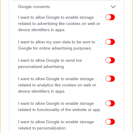
Google consents
Η Μαρία Κάλλας θα μεγαλουργήσει: καταπιάνεται
I want to allow Google to enable storage
με σημαντικά έργα, εμφανίζεται μεταξύ άλλων στην
related to advertising like cookies on web or
Όπερα της Ρώμης, στη Σκάλα του Μιλάνου, στη
device identifiers in apps.
Βασιλική όπερα του Λονδίνου, στην Όπερα του
Παρισιού και φυσικά στην Επίδαυρο.
I want to allow my user data to be sent to
Google for online advertising purposes.
I want to allow Google to send me
personalized advertising.
I want to allow Google to enable storage
related to analytics like cookies on web or
device identifiers in apps.
I want to allow Google to enable storage
related to functionality of the website or app.
I want to allow Google to enable storage
related to personalization.