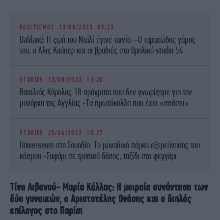
ΠΟΛΙΤΙΣΜΟΣ
13/08/2023 09:23
Daliland: Η ζωή του Νταλί έγινε ταινία –Ο ταραχώδης γάμος
του, ο Άλις Κούπερ και οι βραδιές στο θρυλικό studio 54
STORIES
12/08/2023 13:20
Βασιλιάς Κάρολος:18 πράγματα που δεν γνωρίζαμε για τον
μονάρχη της Αγγλίας -Τα πρωτόκολλα που έχει «σπάσει»
STORIES
25/06/2023 10:27
Universeum στη Σουηδία: Το μοναδικό πάρκο εξερεύνησης του
κόσμου -Σαφάρι σε τροπικό δάσος, ταξίδι στο φεγγάρι
Τίνα Λιβανού- Μαρία Κάλλας: Η μοιραία συνάντηση των
δύο γυναικών, ο Αριστοτέλης Ωνάσης και ο διπλός
επίλογος στο Παρίσι