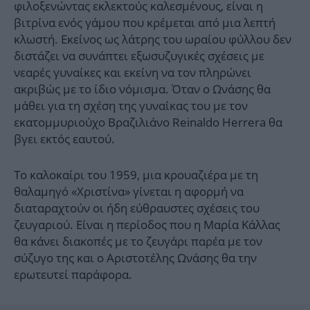
φιλοξενώντας εκλεκτούς καλεσμένους, είναι η
βιτρίνα ενός γάμου που κρέμεται από μια λεπτή
κλωστή. Εκείνος ως λάτρης του ωραίου φύλλου δεν
διστάζει να συνάπτει εξωσυζυγικές σχέσεις με
νεαρές γυναίκες και εκείνη να τον πληρώνει
ακριβώς με το ίδιο νόμισμα. Όταν ο Ωνάσης θα
μάθει για τη σχέση της γυναίκας του με τον
εκατομμυριούχο Βραζιλιάνο Reinaldo Herrera θα
βγει εκτός εαυτού.
Το καλοκαίρι του 1959, μια κρουαζιέρα με τη
θαλαμηγό «Χριστίνα» γίνεται η αφορμή να
διαταραχτούν οι ήδη εύθραυστες σχέσεις του
ζευγαριού. Είναι η περίοδος που η Μαρία Κάλλας
θα κάνει διακοπές με το ζευγάρι παρέα με τον
σύζυγο της και ο Αριστοτέλης Ωνάσης θα την
ερωτευτεί παράφορα.