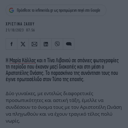
iBOOKS
ΖΩΔΙΑ
Πρόσθεσε το iefimerida.gr ως προτιμώμενη πηγή στη Google
OSCARS
THE OCEAN
MEDIA
ELAMEFORA
ΧΡΙΣΤΙΝΑ ΖΑΧΟΥ
21/10/2023 07:56
NEWSLETTER
Η
Μαρία Κάλλας
και η Τίνα Λιβανού σε σπάνιες φωτογραφίες
τη περίοδο που έκαναν μαζί διακοπές και στη μέση ο
Αριστοτέλης Ωνάσης. Το παρασκήνιο της συνάντηση τους που
έγινε πρωτοσέλιδο στον Τύπο της εποχής.
Δύο γυναίκες, με εντελώς διαφορετικές
προσωπικότητες και αστική τάξη, έμελλε να
συνδέσουν το όνομα τους με τον Αριστοτέλη Ωνάση
να πληγωθούν και να έχουν τραγικό τέλος πολύ
νωρίς.