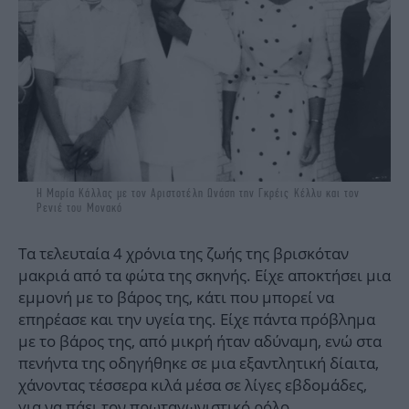
Η Μαρία Κάλλας με τον Αριστοτέλη Ωνάση την Γκρέις Κέλλυ και τον
Ρενιέ του Μονακό
Τα τελευταία 4 χρόνια της ζωής της βρισκόταν
μακριά από τα φώτα της σκηνής. Είχε αποκτήσει μια
εμμονή με το βάρος της, κάτι που μπορεί να
επηρέασε και την υγεία της. Είχε πάντα πρόβλημα
με το βάρος της, από μικρή ήταν αδύναμη, ενώ στα
πενήντα της οδηγήθηκε σε μια εξαντλητική δίαιτα,
χάνοντας τέσσερα κιλά μέσα σε λίγες εβδομάδες,
για να πάει τον πρωταγωνιστικό ρόλο.