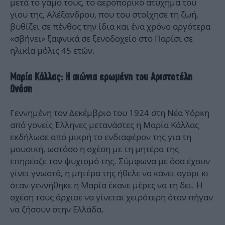
μετά το γάμο τους, το αεροπορικό ατύχημα του
γιου της, Αλέξανδρου, που του στοίχησε τη ζωή,
βυθίζει σε πένθος την ίδια και ένα χρόνο αργότερα
«σβήνει» ξαφνικά σε ξενοδοχείο στο Παρίσι σε
ηλικία μόλις 45 ετών.
Μαρία Κάλλας: Η αιώνια ερωμένη του Αριστοτέλη
Ωνάση
Γεννημένη τον Δεκέμβριο του 1924 στη Νέα Υόρκη
από γονείς Έλληνες μετανάστες η Μαρία Κάλλας
εκδήλωσε από μικρή το ενδιαφέρον της για τη
μουσική, ωστόσο η σχέση με τη μητέρα της
επηρέαζε τον ψυχισμό της. Σύμφωνα με όσα έχουν
γίνει γνωστά, η μητέρα της ήθελε να κάνει αγόρι κι
όταν γεννήθηκε η Μαρία έκανε μέρες να τη δει. Η
σχέση τους άρχισε να γίνεται χειρότερη όταν πήγαν
να ζήσουν στην Ελλάδα.