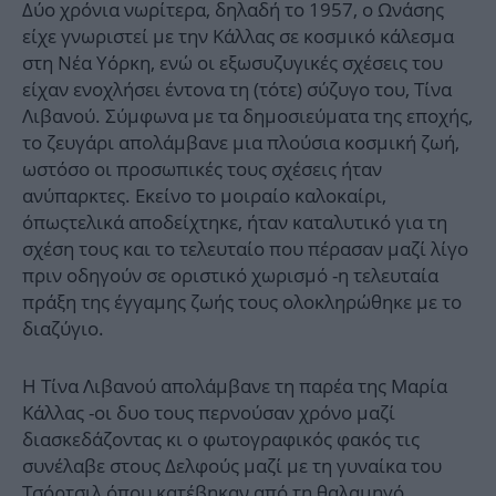
Δύο χρόνια νωρίτερα, δηλαδή το 1957, ο Ωνάσης
είχε γνωριστεί με την Κάλλας σε κοσμικό κάλεσμα
στη Νέα Υόρκη, ενώ οι εξωσυζυγικές σχέσεις του
είχαν ενοχλήσει έντονα τη (τότε) σύζυγο του, Τίνα
Λιβανού. Σύμφωνα με τα δημοσιεύματα της εποχής,
το ζευγάρι απολάμβανε μια πλούσια κοσμική ζωή,
ωστόσο οι προσωπικές τους σχέσεις ήταν
ανύπαρκτες. Εκείνο το μοιραίο καλοκαίρι,
όπωςτελικά αποδείχτηκε, ήταν καταλυτικό για τη
σχέση τους και το τελευταίο που πέρασαν μαζί λίγο
πριν οδηγούν σε οριστικό χωρισμό -η τελευταία
πράξη της έγγαμης ζωής τους ολοκληρώθηκε με το
διαζύγιο.
Η Τίνα Λιβανού απολάμβανε τη παρέα της Μαρία
Κάλλας -οι δυο τους περνούσαν χρόνο μαζί
διασκεδάζοντας κι ο φωτογραφικός φακός τις
συνέλαβε στους Δελφούς μαζί με τη γυναίκα του
Τσόρτσιλ όπου κατέβηκαν από τη θαλαμηγό