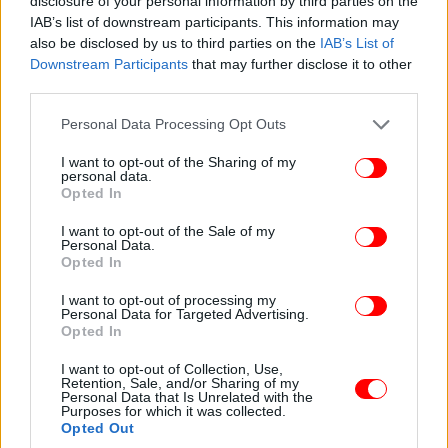
disclosure of your personal information by third parties on the
IAB’s list of downstream participants. This information may
also be disclosed by us to third parties on the
IAB’s List of
Downstream Participants
that may further disclose it to other
third parties.
Please note that this website/app uses one or more Google
Personal Data Processing Opt Outs
services and may gather and store information including but
not limited to your visit or usage behaviour. You may click to
I want to opt-out of the Sharing of my
personal data.
grant or deny consent to Google and its third-party tags to
Opted In
use your data for below specified purposes in below Google
Η Μαρία Κάλλας με τον σύζυγο της
consent section.
I want to opt-out of the Sale of my
Personal Data.
Opted In
Έχοντας φτιάξει το βιογραφικό της θα επιστρέψει
πίσω στην Αμερική όπου επανασυνδέεται με τον
I want to opt-out of processing my
πατέρα της και κυνηγάει το όνειρο της, ενώ το 1947
Personal Data for Targeted Advertising.
Opted In
σε ηλικία μόλις 23 ετών πηγαίνει στη Βερόνα -εκεί
θα γνωρίσει τον Τζοβάννι Μπατίστα Μενεγκίνι,
I want to opt-out of Collection, Use,
Retention, Sale, and/or Sharing of my
έναν αρκετά μεγαλύτερό της πλούσιο και
Personal Data that Is Unrelated with the
φιλόμουσο βιομήχανο με τον οποίον παντρεύεται
Purposes for which it was collected.
Opted Out
δύο χρόνια αργότερα.