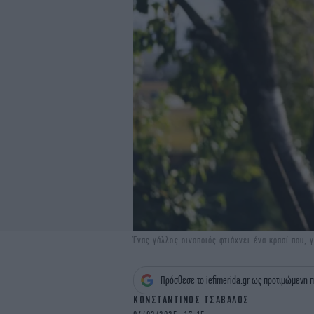
Ένας γάλλος οινοποιός φτιάχνει ένα κρασί που, γ
Πρόσθεσε το iefimerida.gr ως προτιμώμενη π
ΚΩΝΣΤΑΝΤΙΝΟΣ ΤΣΑΒΑΛΟΣ