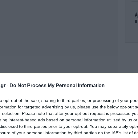
Α
τ
Με
Θρ
.gr -
Do Not Process My Personal Information
σε
to opt-out of the sale, sharing to third parties, or processing of your per
formation for targeted advertising by us, please use the below opt-out s
Σα
r selection. Please note that after your opt-out request is processed y
υ
eing interest-based ads based on personal information utilized by us or
disclosed to third parties prior to your opt-out. You may separately opt-
losure of your personal information by third parties on the IAB’s list of