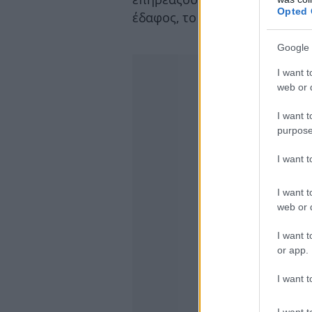
Opted 
έδαφος, το κλίμα και το υψόμ
Google 
I want t
web or d
I want t
purpose
I want 
I want t
web or d
I want t
or app.
I want t
I want t