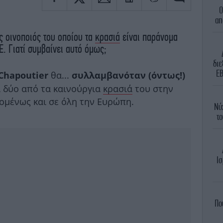
Ο
απ
ς οινοποιός του οποίου τα
κρασιά
είναι παράνομα
Ε. Γιατί συμβαίνει αυτό όμως;
διε
EB
θα...
Chapoutier
συλλαμβανόταν (όντως!)
 δύο από τα καινούργια
κρασιά
του στην
χομένως και σε όλη την Ευρώπη.
Νύ
το
Ισ
Πο