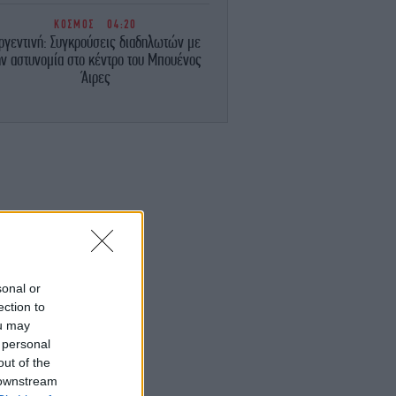
ΚΟΣΜΟΣ
04:20
ργεντινή: Συγκρούσεις διαδηλωτών με
ην αστυνομία στο κέντρο του Μπουένος
Άιρες
ΚΟΣΜΟΣ
03:44
ξικό: Συνελήφθη πρώην κυβερνήτης για
την υπόθεση των 43 αγνοούμενων
φοιτητών
ΚΟΣΜΟΣ
03:24
ίλερ στο Νιου Τζέρσεϊ: Βρέθηκε νεκρός
 πισίνα 24χρονος που είχε κατηγορηθεί
από πρώην αστέρες του NFL
sonal or
ection to
ΚΟΣΜΟΣ
02:49
ουδική Αραβία, Τουρκία και Πακιστάν θα
ou may
πογράψουν σήμερα αμυντική συμφωνία
 personal
out of the
 downstream
ΚΟΣΜΟΣ
02:25