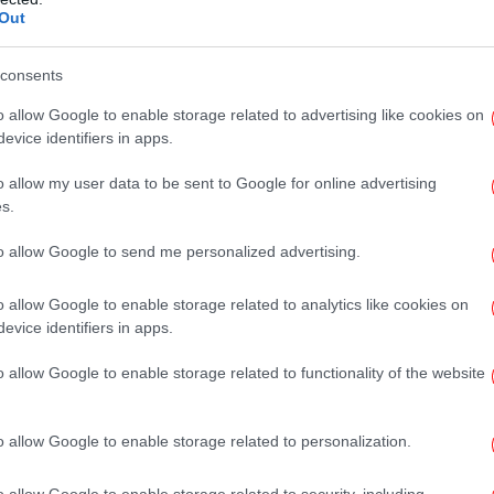
Out
ετρο.
consents
o allow Google to enable storage related to advertising like cookies on
evice identifiers in apps.
o allow my user data to be sent to Google for online advertising
Τρο
s.
χ
to allow Google to send me personalized advertising.
o allow Google to enable storage related to analytics like cookies on
evice identifiers in apps.
Νί
Σ
o allow Google to enable storage related to functionality of the website
o allow Google to enable storage related to personalization.
o allow Google to enable storage related to security, including