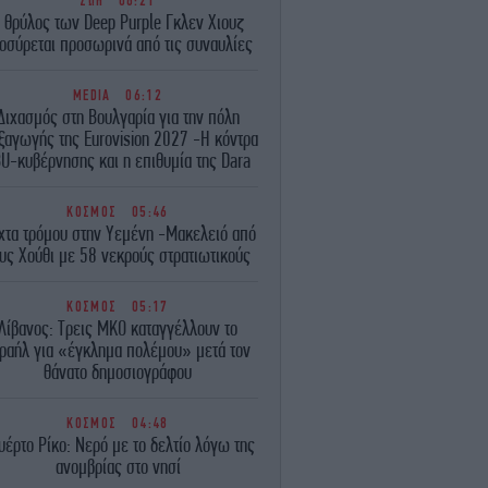
ΖΩΗ
06:21
 θρύλος των Deep Purple Γκλεν Χιουζ
οσύρεται προσωρινά από τις συναυλίες
MEDIA
06:12
Διχασμός στη Βουλγαρία για την πόλη
ξαγωγής της Eurovision 2027 -Η κόντρα
U-κυβέρνησης και η επιθυμία της Dara
ΚΟΣΜΟΣ
05:46
χτα τρόμου στην Υεμένη -Μακελειό από
υς Χούθι με 58 νεκρούς στρατιωτικούς
ΚΟΣΜΟΣ
05:17
Λίβανος: Τρεις ΜΚΟ καταγγέλλουν το
ραήλ για «έγκλημα πολέμου» μετά τον
θάνατο δημοσιογράφου
ΚΟΣΜΟΣ
04:48
υέρτο Ρίκο: Νερό με το δελτίο λόγω της
ανομβρίας στο νησί