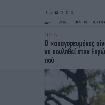
ΕΙΔΗΣΕΙΣ
ΠΟΛΙΤΙΚΗ
NON PAP
STORIES
ΕΙΔΗΣΕΙΣ
Π
Ο «απαγορευμένος οίν
ΟΙΚΟΝΟΜΙΑ
Κ
να πουληθεί στην Ευρώ
ΖΩΗ
Σ
ΠΟΛΗ
S
πού
ΤΕΧΝΟΛΟΓΙΑ
Υ
EURO
G
iOPINIONS
i
OSCARS
T
NEWSLETTER