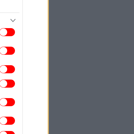
-Παραμένουν ισχυρές δυνάμεις της
Πυροσβεστικής
ΚΟΣΜΟΣ
00:51
Τραμπ: «Ο πόλεμος με το Ιράν θα
τελειώσει πολύ σύντομα»
ΖΩΗ
00:40
χαίο ατύχημα για τον ράπερ Mike -«Δεν
θα μπορέσω να εργαστώ για κάποιο
ρονικό διάστημα» έγραψε σε ανάρτησή
του
ΣΠΟΡ
00:20
κησε και ετοιμάζεται για... ΟΦΗ η ΤΣΣΚΑ
όφιας - Προβάδισμα για την Μπεσίκτας
απέναντι στην Χράντετς Κράλοβε
ΣΠΟΡ
00:03
Λίσι: «Μας άξιζε κάτι καλύτερο, θα
παλέψουμε για την πρόκριση μέσα στο