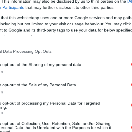
. This information may also be disclosed by us to third parties on the
IA
Ε
εγάλη κατακραυγή γι' αυτά τα κρασιά στη
άμ
Participants
that may further disclose it to other third parties.
», λέει ο ίδιος. «Μερικές φορές πρέπει να
 that this website/app uses one or more Google services and may gath
ου να πετύχεις την πολυπόθητη αλλαγή».
including but not limited to your visit or usage behaviour. You may click 
 to Google and its third-party tags to use your data for below specifi
Σ
ευκή και μία κόκκινη, θα ήταν παράνομες στη
ogle consent section.
όγο: επειδή είναι
φτιαγμένες από ένα
ιανών κρασιών.
l Data Processing Opt Outs
Σο
o opt-out of the Sharing of my personal data.
ην ευρωπαϊκή νομοθεσία
απαγορεύεται η
In
.
νδυάζει φρούτα της ΕΕ και άλλων χωρών
παίρνουν πολύ σοβαρά τέτοια πράγματα.
o opt-out of the Sale of my Personal Data.
In
Ρό
ir»
-Έσ
to opt-out of processing my Personal Data for Targeted
ing.
In
ύ έχει μια περίφημη λέξη που ονομάζεται
ους τους περιβαλλοντικούς παράγοντες που
o opt-out of Collection, Use, Retention, Sale, and/or Sharing
Χω
ersonal Data that Is Unrelated with the Purposes for which it
αναπτύσσονται σε έναν αμπελώνα, όπως το
lected.