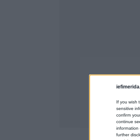
iefimerida
If you wish 
sensitive in
confirm you
continue se
information 
further disc