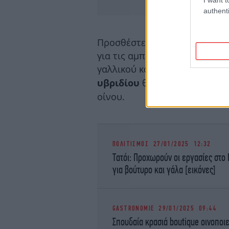
authenti
Προσθέστε σε αυτά και ένα α
για τις αμπελουργικές περιοχ
γαλλικού και αυστραλιανού κ
θα τρομοκρατούσε π
υβριδίου
οίνου.
ΠΟΛΙΤΙΣΜΟΣ
27/01/2025 12:32
Τατόι: Προχωρούν οι εργασίες στο 
για βούτυρο και γάλα [εικόνες]
GASTRONOMIE
29/01/2025 09:44
Σπουδαία κρασιά boutique οινοποι