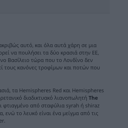
έδ
ακριβώς αυτό, και όλα αυτά χάρη σε μια
μπορεί να πουλήσει τα δύο κρασιά στην ΕΕ,
ένο Βασίλειο τώρα που το Λονδίνο δεν
εί τους κανόνες τροφίμων και ποτών που
-Σ
σιά, τα Hemispheres Red και Hemispheres
 βρετανικό διαδικτυακό λιανοπωλητή
The
πι
αι φτιαγμένο από σταφύλια syrah ή shiraz
, ενώ το λευκό είναι ένα μείγμα από τις
er.
Στα