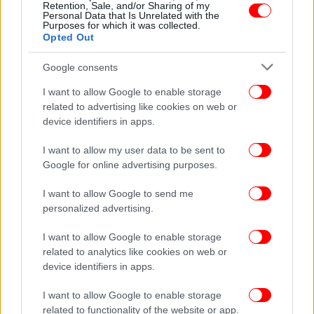
Retention, Sale, and/or Sharing of my
Personal Data that Is Unrelated with the
Purposes for which it was collected.
Opted Out
ΑΠΕ-ΜΠΕ
Google consents
I want to allow Google to enable storage
ΟΛΕΣ ΟΙ ΕΙΔΗΣΕΙΣ
related to advertising like cookies on web or
Βίντεο-σοκ από το σπίτι της δολοφονίας στη Σαλαμίνα
device identifiers in apps.
-Ο δράστης είχε στήσει καρτέρι στη 43χρονη
I want to allow my user data to be sent to
Δίωξη και για απόπειρα ανθρωποκτονίας στον τράπερ
Google for online advertising purposes.
και τους άλλους 2 -Πυροβόλησαν κατά αστυνομικών στο
Αίγιο
I want to allow Google to send me
ΚΟ συγκροτεί η Νέα Αριστερά -Η επιστολή στον
personalized advertising.
Τασούλα: Ο Χαρίτσης ως πολιτικός αρχηγός στη συζήτηση
I want to allow Google to enable storage
για το φορολογικό
related to analytics like cookies on web or
device identifiers in apps.
I want to allow Google to enable storage
related to functionality of the website or app.