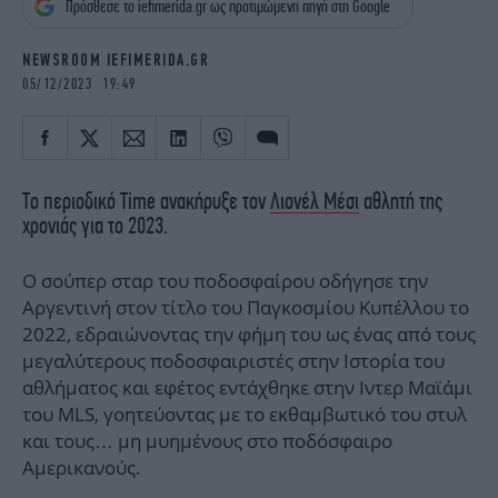
Πρόσθεσε το iefimerida.gr ως προτιμώμενη πηγή στη Google
iBOOKS
ΖΩΔΙΑ
OSCARS
THE OCEAN
NEWSROOM IEFIMERIDA.GR
MEDIA
ELAMEFORA
05/12/2023 19:49
NEWSLETTER
Το περιοδικό Time ανακήρυξε τον
Λιονέλ Μέσι
αθλητή της
χρονιάς για το 2023.
Ο σούπερ σταρ του ποδοσφαίρου οδήγησε την
Αργεντινή στον τίτλο του Παγκοσμίου Κυπέλλου το
2022, εδραιώνοντας την φήμη του ως ένας από τους
μεγαλύτερους ποδοσφαιριστές στην Ιστορία του
αθλήματος και εφέτος εντάχθηκε στην Ιντερ Μαϊάμι
του MLS, γοητεύοντας με το εκθαμβωτικό του στυλ
και τους… μη μυημένους στο ποδόσφαιρο
Αμερικανούς.