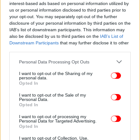
interest-based ads based on personal information utilized by
us or personal information disclosed to third parties prior to
your opt-out. You may separately opt-out of the further
disclosure of your personal information by third parties on the
IAB’s list of downstream participants. This information may
also be disclosed by us to third parties on the
IAB’s List of
Downstream Participants
that may further disclose it to other
Από την άφιξή του στις ΗΠΑ, οι αγώνες της Ίντερ
third parties.
Μαϊάμι έγιναν ξαφνικά ραντεβού, με εκατοντάδες
διασημότητες να σπεύδουν να παρακολουθήσουν
Please note that this website/app uses one or more Google
Personal Data Processing Opt Outs
services and may gather and store information including but
τις μοναδικές… παραστάσεις του. Και σε πρώτη
not limited to your visit or usage behaviour. You may click to
I want to opt-out of the Sharing of my
φάση τους αποζημίωσε, καθώς ο Μέσι κατάφερε να
personal data.
grant or deny consent to Google and its third-party tags to
οδηγήσει την ομάδα στον πρώτο τίτλο της στο Λιγκ
Opted In
use your data for below specified purposes in below Google
Καπ με 10 γκολ σε επτά παιχνίδια.
consent section.
I want to opt-out of the Sale of my
Personal Data.
Opted In
I want to opt-out of processing my
Personal Data for Targeted Advertising.
Opted In
I want to opt-out of Collection, Use,