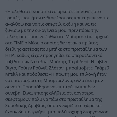
«Η αλήθεια είναι ότι είχα αρκετές επιλογές στο
τραπέζι που ήταν ενδιαφέρουσες και έπρεπε να τις
αναλύσω και να τις σκεφτώ, ακόμη και να τις
ζυγίσω με την οικογένειά μου, πριν πάρω την
τελική απόφαση να έρθω στο Μαϊάμι», είπε αρχικά
στο TIME ο Μέσι, ο οποίος δεν ήταν ο πρώτος
διεθνής αστέρας που μπήκε στο πρωτάθλημα των
ΗΠΑ, καθώς είχαν προηγηθεί τα υπερατλαντικά
ταξίδια των Ντέιβιντ Μπέκαμ, Τιερί Ανρί, Νταβίντ
Βίγια, Γούιεν Ρούνεϊ, Ζλάταν Ιμπραΐμοβιτς, Γκάρεθ
Μπέιλ και πρόσθεσε: «Η πρώτη μου επιλογή ήταν
να επιστρέψω στη Μπαρτσελόνα, αλλά δεν ήταν
δυνατό. Προσπάθησα να επιστρέψω και δεν
συνέβη. Είναι επίσης αλήθεια ότι αργότερα
σκεφτόμουν πολύ να πάω στο πρωτάθλημα της
Σαουδικής Αραβίας, όπου γνωρίζω τη χώρα και
έχουν δημιουργήσει μια πολύ ισχυρή διοργάνωση