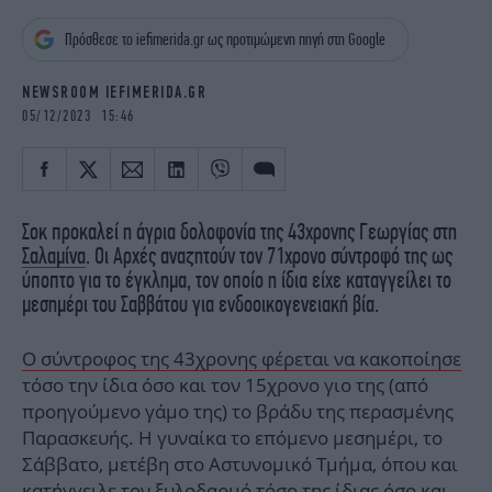
iBOOKS
ΖΩΔΙΑ
Πρόσθεσε το iefimerida.gr ως προτιμώμενη πηγή στη Google
OSCARS
THE OCEAN
MEDIA
ELAMEFORA
NEWSROOM IEFIMERIDA.GR
05/12/2023 15:46
NEWSLETTER
Σοκ προκαλεί η άγρια δολοφονία της 43χρονης Γεωργίας στη
Σαλαμίνα
. Οι Αρχές αναζητούν τον 71χρονο σύντροφό της ως
ύποπτο για το έγκλημα, τον οποίο η ίδια είχε καταγγείλει το
μεσημέρι του Σαββάτου για ενδοοικογενειακή βία.
Ο σύντροφος της 43χρονης φέρεται να κακοποίησε
τόσο την ίδια όσο και τον 15χρονο γιο της (από
προηγούμενο γάμο της) το βράδυ της περασμένης
Παρασκευής. Η γυναίκα το επόμενο μεσημέρι, το
Σάββατο, μετέβη στο Αστυνομικό Τμήμα, όπου και
κατήγγειλε τον ξυλοδαρμό
τόσο της ίδιας όσο και