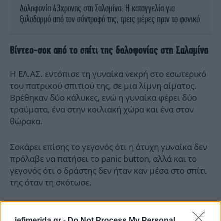
Δολοφονία 43χρονης στη Σαλαμίνα: Η καταγγελία για
ξυλοδαρμό από τον σύντροφό της, τρεις μέρες πριν το φονικό
Βίντεο-σοκ από το σπίτι της δολοφονίας στη Σαλαμίνα
Η ΕΛ.ΑΣ. εντόπισε τη γυναίκα νεκρή στο εσωτερικό
του πατρικού σπιτιού της, σε μια λίμνη αίματος.
Βρέθηκαν δύο κάλυκες, ενώ η γυναίκα φέρει δύο
τραύματα, ένα στην κοιλιακή χώρα και ένα στον
θώρακα.
Σοκάρει επίσης το γεγονός ότι η άτυχη γυναίκα δεν
πρόλαβε να πατήσει το panic button, αλλά και το
γεγονός ότι ο δράστης δεν ήταν καν μέσα στο σπίτι
της όταν τη σκότωσε.
iefimerida.gr -
Do Not Process My Personal