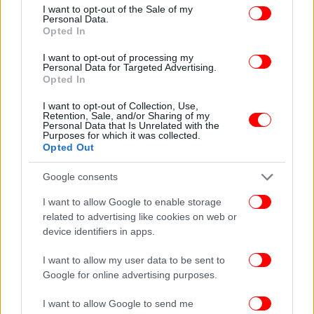
consent section.
I want to opt-out of the Sale of my
Personal Data.
Opted In
I want to opt-out of processing my
Personal Data for Targeted Advertising.
Opted In
I want to opt-out of Collection, Use,
Οι Αρχές εξετάζουν το σενάριο να της είχε στήσει
Retention, Sale, and/or Sharing of my
καρτέρι. Δηλαδή, να της χτύπησε την πόρτα, να
Personal Data that Is Unrelated with the
Purposes for which it was collected.
έφθασε ως εκεί η γυναίκα και να την πυροβόλησε
Opted Out
πίσω από την εξώπορτα,
από το τζαμάκι
.
Google consents
Στο παρακάτω βίντεο απεικονίζεται το σπίτι όπου
I want to allow Google to enable storage
έγινε το στυγερό έγκλημα. Μέσα από το σπασμένο
related to advertising like cookies on web or
από τη σφαίρα τζαμάκι φαίνονται αίματα, αλλά και
device identifiers in apps.
το «πι» που χρησιμοποιούσε η άτυχη 43χρονη τις
I want to allow my user data to be sent to
τελευταίες ημέρες, καθώς από σοβαρότατο
Google for online advertising purposes.
ξυλοδαρμό που είχε προηγηθεί, είχε υποστεί
κάταγμα στο δεξί πόδι.
I want to allow Google to send me