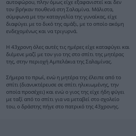
αυτοφώρου, πλην όμως είχε εξαφανιστεί και δεν
τον βρήκαν πουθενά στη Σαλαμίνα. Μάλιστα,
σύμφωνα με την καταγγελία της γυναίκας, είχε
διαφύγει με το δικό της αμάξι, με το οποίο ακόμη
ενδεχομένως και να τριγυρνά.
Η 43χρονη όλες αυτές τις ημέρες είχε καταφύγει και
διέμενε μαζί με τον γιο της στο σπίτι της μητέρας
της, στην περιοχή Αμπελάκια της Σαλαμίνας.
Σήμερα το πρωί, ενώ η μητέρα της έλειπε από το
σπίτι (διανυκτέρευσε σε σπίτι ηλικιωμένης, την
οποία προσέχει) και ενώ ο γιος της είχε ήδη φύγει
με ταξί από το σπίτι για να μεταβεί στο σχολείο
του, ο δράστης πήγε στο πατρικό της 43χρονης.