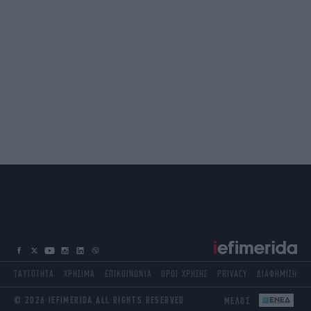
ΤΑΥΤΟΤΗΤΑ
ΧΡΗΣΙΜΑ
ΕΠΙΚΟΙΝΩΝΙΑ
ΟΡΟΙ ΧΡΗΣΗΣ
PRIVACY
ΔΙΑΦΗΜΙΣΗ
© 2026 IEFIMERIDA ALL RIGHTS RESERVED
ΜΕΛΟΣ