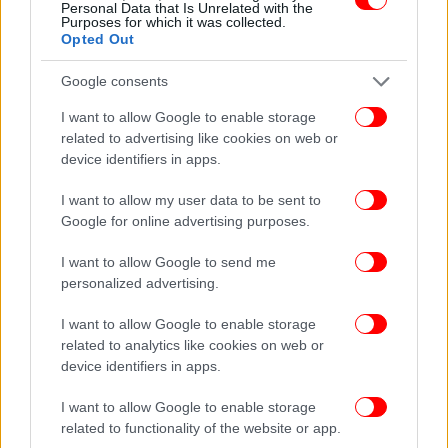
Personal Data that Is Unrelated with the
πρώτοι όλες τις ειδήσεις
Purposes for which it was collected.
Opted Out
Δείτε όλες τις τελευταίες
Ειδήσεις
από την Ελλάδα και τον Κόσμο,
στο
Google consents
I want to allow Google to enable storage
related to advertising like cookies on web or
ΔΙΑΒΑΣΤΕ ΠΕΡΙΣΣΟΤΕΡΑ
ΚΥΡΙΆΚΟΣ ΜΗΤΣΟΤΆΚΗΣ
ΣΤΊΒΟΣ
ΑΜΕΑ
device identifiers in apps.
ΠΑΓΚΌΣΜΙΟ ΠΡΩΤΆΘΛΗΜΑ
I want to allow my user data to be sent to
Google for online advertising purposes.
I want to allow Google to send me
personalized advertising.
I want to allow Google to enable storage
related to analytics like cookies on web or
device identifiers in apps.
I want to allow Google to enable storage
related to functionality of the website or app.