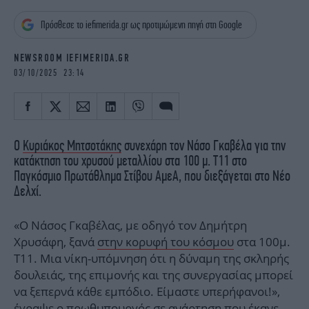
iBOOKS
ΖΩΔΙΑ
Πρόσθεσε το iefimerida.gr ως προτιμώμενη πηγή στη Google
OSCARS
THE OCEAN
MEDIA
ELAMEFORA
NEWSROOM IEFIMERIDA.GR
03/10/2025 23:14
NEWSLETTER
Ο
Κυριάκος Μητσοτάκης
συνεχάρη τον Νάσο Γκαβέλα για την
κατάκτηση του χρυσού μεταλλίου στα 100 μ. Τ11 στο
Παγκόσμιο Πρωτάθλημα Στίβου ΑμεΑ, που διεξάγεται στο Νέο
Δελχί.
«Ο Νάσος Γκαβέλας, με οδηγό τον Δημήτρη
Χρυσάφη, ξανά
στην κορυφή του κόσμου
στα 100μ.
Τ11. Μια νίκη-υπόμνηση ότι η δύναμη της σκληρής
δουλειάς, της επιμονής και της συνεργασίας μπορεί
να ξεπερνά κάθε εμπόδιο. Είμαστε υπερήφανοι!»,
έγραψε ο πρωθυπουργός σε ανάρτηση που έκανε