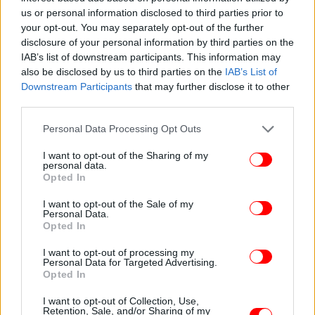
us or personal information disclosed to third parties prior to
your opt-out. You may separately opt-out of the further
disclosure of your personal information by third parties on the
IAB’s list of downstream participants. This information may
also be disclosed by us to third parties on the
IAB’s List of
Downstream Participants
that may further disclose it to other
third parties.
Please note that this website/app uses one or more Google
Personal Data Processing Opt Outs
services and may gather and store information including but
not limited to your visit or usage behaviour. You may click to
I want to opt-out of the Sharing of my
personal data.
grant or deny consent to Google and its third-party tags to
Opted In
use your data for below specified purposes in below Google
consent section.
I want to opt-out of the Sale of my
Personal Data.
Opted In
I want to opt-out of processing my
ΠΕΡΙΣΣΟΤΕΡΑ ΒΙΝΤΕΟ
Personal Data for Targeted Advertising.
Opted In
I want to opt-out of Collection, Use,
Ακολουθήστε το
στο Google News
και μάθετε
Retention, Sale, and/or Sharing of my