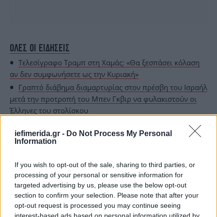
ΟΛΕΣ ΟΙ ΕΙΔΗΣΕΙΣ
Τελεσίγραφο Τραμπ στη Χαμάς: «Θα ξεσπάσει κόλαση
αν δεν συμφωνήσετε ως την Κυριακή»
Γραπτό διάβημα διαμαρτυρίας στον πρέσβη του Ισραήλ
μετά την προτροπή του Μπεν Γκβιρ να φυλακιστούν οι
Έλληνες του στολίσκου
«Γιατί με πυροβολείς;» -Η στιγμή της απόπειρας
iefimerida.gr -
Do Not Process My Personal
δολοφονίας κατά του 38χρονου στον Άγιο Στέφανο
Information
[βίντεο-σοκ]
If you wish to opt-out of the sale, sharing to third parties, or
processing of your personal or sensitive information for
targeted advertising by us, please use the below opt-out
section to confirm your selection. Please note that after your
opt-out request is processed you may continue seeing
interest-based ads based on personal information utilized by