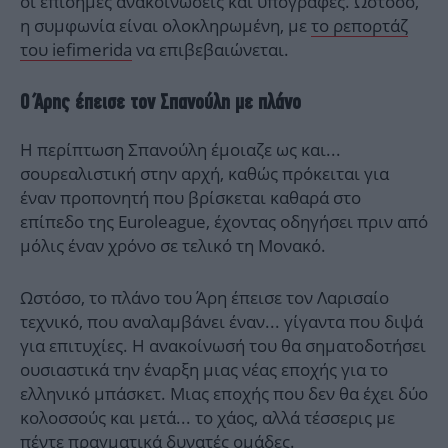
οι επίσημες ανακοινώσεις και υπογραφές. Ωστόσο,
η συμφωνία είναι ολοκληρωμένη, με
το ρεπορτάζ
του iefimerida
να επιβεβαιώνεται.
Ο Άρης έπεισε τον Σπανούλη με πλάνο
Η περίπτωση Σπανούλη έμοιαζε ως και...
σουρεαλιστική στην αρχή, καθώς πρόκειται για
έναν προπονητή που βρίσκεται καθαρά στο
επίπεδο της Euroleague, έχοντας οδηγήσει πριν από
μόλις έναν χρόνο σε τελικό τη Μονακό.
Ωστόσο, το πλάνο του Άρη έπεισε τον Λαρισαίο
τεχνικό, που αναλαμβάνει έναν... γίγαντα που διψά
για επιτυχίες. Η ανακοίνωσή του θα σηματοδοτήσει
ουσιαστικά την έναρξη μιας νέας εποχής για το
ελληνικό μπάσκετ. Μιας εποχής που δεν θα έχει δύο
κολοσσούς και μετά... το χάος, αλλά τέσσερις με
πέντε πραγματικά δυνατές ομάδες.