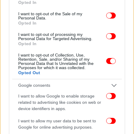
Opted In
use your data for below specified purposes in below Google
consent section.
I want to opt-out of the Sale of my
Personal Data.
Opted In
ΟΛΕΣ ΟΙ ΕΙΔΗΣΕΙΣ
Ολυμπιακός: Η μεγάλη επιστροφή του Φορτούνη είναι
I want to opt-out of processing my
Personal Data for Targeted Advertising.
το κομμάτι που έλειπε από το παζλ του Μεντιλίμπαρ
Opted In
Το πρωτάθλημα που αλλάζει τις ζωές των «αιωνίων»: Τι
I want to opt-out of Collection, Use,
θα σημαίνει η κατάκτηση του τίτλου για Ολυμπιακό και
Retention, Sale, and/or Sharing of my
Παναθηναϊκό AKTOR
Personal Data that Is Unrelated with the
Purposes for which it was collected.
Ολυμπιακός: Ο Βαλμπουενά του 2026 λέγεται…
Opted Out
Κώστας Φορτούνης
Google consents
I want to allow Google to enable storage
related to advertising like cookies on web or
device identifiers in apps.
I want to allow my user data to be sent to
Google for online advertising purposes.