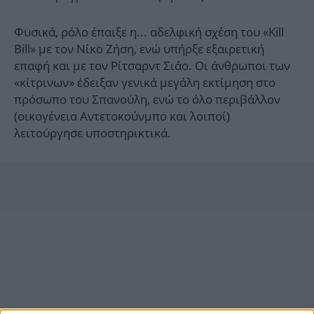
Φυσικά, ρόλο έπαιξε η... αδελφική σχέση του «Kill
Bill» με τον Νίκο Ζήση, ενώ υπήρξε εξαιρετική
επαφή και με τον Ρίτσαρντ Σιάο. Οι άνθρωποι των
«κίτρινων» έδειξαν γενικά μεγάλη εκτίμηση στο
πρόσωπο του Σπανούλη, ενώ το όλο περιβάλλον
(οικογένεια Αντετοκούνμπο και λοιποί)
λειτούργησε υποστηρικτικά.