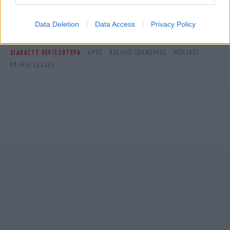
Δείτε όλες τις τελευταίες
Ειδήσεις
από την Ελλάδα και τον Κόσμο,
στο
Data Deletion
Data Access
Privacy Policy
ΔΙΑΒΑΣΤΕ ΠΕΡΙΣΣΟΤΕΡΑ
ΑΡΗΣ
ΒΑΣΊΛΗΣ ΣΠΑΝΟΎΛΗΣ
ΜΠΆΣΚΕΤ
BASKET LEAGUE