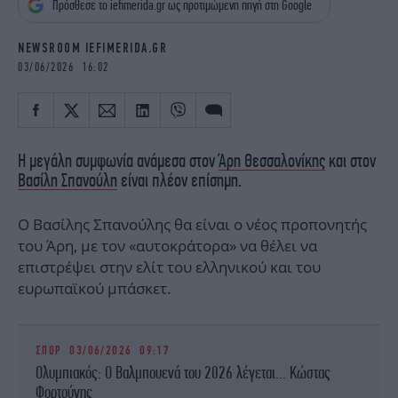
Πρόσθεσε το iefimerida.gr ως προτιμώμενη πηγή στη Google
iBOOKS
ΖΩΔΙΑ
OSCARS
THE OCEAN
NEWSROOM IEFIMERIDA.GR
MEDIA
ELAMEFORA
03/06/2026 16:02
NEWSLETTER
Η μεγάλη συμφωνία ανάμεσα στον
Άρη Θεσσαλονίκης
και στον
Βασίλη Σπανούλη
είναι πλέον επίσημη.
Ο Βασίλης Σπανούλης θα είναι ο νέος προπονητής
του Άρη, με τον «αυτοκράτορα» να θέλει να
επιστρέψει στην ελίτ του ελληνικού και του
ευρωπαϊκού μπάσκετ.
ΣΠΟΡ
03/06/2026 09:17
Ολυμπιακός: Ο Βαλμπουενά του 2026 λέγεται... Κώστας
Φορτούνης