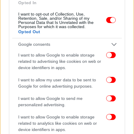
τα υπόλοιπα που κάνει στο παρκέ ο αρχηγός του
Opted In
«τριφυλλιού».
I want to opt-out of Collection, Use,
Retention, Sale, and/or Sharing of my
Personal Data that Is Unrelated with the
Σίγουρα, τα θέματα που αντιμετωπίζουν τον
Purposes for which it was collected.
τελευταίο καιρό οι «πράσινοι» δεν λύνονται εν μία
Opted Out
νυκτί, ούτε απλά με την επιστροφή του Σλούκα,
Google consents
όμως δίνει μια ανάσα στην ομάδα του Εργκίν
Αταμάν σε ένα πρόβλημα που του κόστισε αρκετά
I want to allow Google to enable storage
στα παιχνίδια με τη Βαλένθια.
related to advertising like cookies on web or
device identifiers in apps.
ΟΛΕΣ ΟΙ ΕΙΔΗΣΕΙΣ
I want to allow my user data to be sent to
Ολυμπιακός: Η μεγάλη επιστροφή του Φορτούνη είναι
Google for online advertising purposes.
το κομμάτι που έλειπε από το παζλ του Μεντιλίμπαρ
I want to allow Google to send me
Το πρωτάθλημα που αλλάζει τις ζωές των «αιωνίων»: Τι
personalized advertising.
θα σημαίνει η κατάκτηση του τίτλου για Ολυμπιακό και
Παναθηναϊκό AKTOR
I want to allow Google to enable storage
Ολυμπιακός: Ο Βαλμπουενά του 2026 λέγεται…
related to analytics like cookies on web or
device identifiers in apps.
Κώστας Φορτούνης