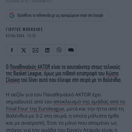
KLODIAN LATO / EUROKINISSI
iBOOKS
ΖΩΔΙΑ
OSCARS
THE OCEAN
Πρόσθεσε το iefimerida.gr ως προτιμώμενη πηγή στη Google
MEDIA
ELAMEFORA
ΓΙΩΡΓΟΣ ΜΠΟΚΟΛΟΣ
NEWSLETTER
03/06/2026 13:22
Ο
Παναθηναϊκός AKTOR
είναι το αουτσάιντερ στους τελικούς
της Basket League, όμως μια πιθανή επιστροφή του
Κώστα
Σλούκα
τού δίνει αυτό που έλειψε στη σειρά με τη Βαλένθια.
Η σεζόν για τον Παναθηναϊκό AKTOR έχει
σημαδευτεί από τον
αποκλεισμό της ομάδας από το
Final Four της Euroleague
, μετά και την ήττα από τη
Βαλένθια με 3-2 στη σειρά, η οποία μάλιστα ήρθε
και με ανατροπή. Έτσι το μόνο που απομένει ως
στόχος για την ομάδα του Εργκίν Αταμάν είναι η