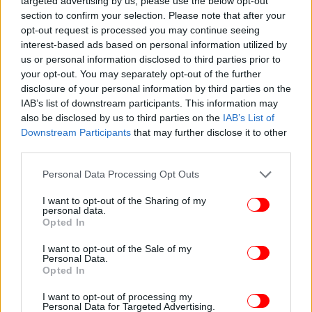
targeted advertising by us, please use the below opt-out
Το μεγαλύτερο θέμα του Παναθηναϊκού AKTOR
section to confirm your selection. Please note that after your
επιθετικά στη σειρά με τους Ισπανούς ήταν τα λάθη
opt-out request is processed you may continue seeing
που έκανε. O Κέντρικ Ναν έδειξε να δυσκολεύεται
interest-based ads based on personal information utilized by
ιδιαίτερα να διαχειριστεί τις παγίδες που του
us or personal information disclosed to third parties prior to
your opt-out. You may separately opt-out of the further
έστηναν, κάτι που έδινε στη Βαλένθια εύκολους
disclosure of your personal information by third parties on the
πόντους στο transition. Ο Ολυμπιακός είναι μια
IAB’s list of downstream participants. This information may
ομάδα που έχει έφεση στο σκοράρισμα στο
also be disclosed by us to third parties on the
IAB’s List of
transition και μια πιθανή απουσία του Έλληνα
Downstream Participants
that may further disclose it to other
γκαρντ πιθανό να δημιουργήσει μια εικόνα
third parties.
παρόμοια με τα παιχνίδια στα playoffs της
Please note that this website/app uses one or more Google
Personal Data Processing Opt Outs
Euroleague.
services and may gather and store information including but
not limited to your visit or usage behaviour. You may click to
I want to opt-out of the Sharing of my
personal data.
Mια πιθανή επιστροφή του Σλούκα όμως θέτει σε
grant or deny consent to Google and its third-party tags to
Opted In
νέες βάσεις τον τελικό μιας και θα δώσει στον
use your data for below specified purposes in below Google
consent section.
Παναθηναϊκό AKTOR αυτό που του έλειψε τόσο
I want to opt-out of the Sale of my
Personal Data.
πολύ από τη σειρά με τη Βαλένθια. Ηρεμία στην
Opted In
επίθεση και έναν παίκτη ικανό να δημιουργήσει
εύκολα σουτ για τους συμπαίκτες του, μαζί με όλα
I want to opt-out of processing my
Personal Data for Targeted Advertising.