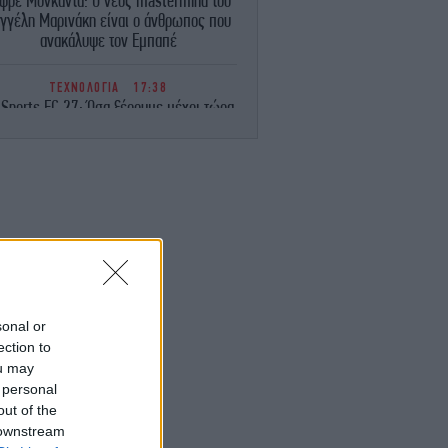
φρέ Μονκαντά: O νέος mastermind του
γγέλη Μαρινάκη είναι ο άνθρωπος που
ανακάλυψε τον Εμπαπέ
ΤΕΧΝΟΛΟΓΙΑ
17:38
 Sports FC 27: Όσα ξέρουμε μέχρι τώρα
για το πολυαναμενόμενο video game
ΖΩΗ
17:34
Στην Κεφαλονιά η Ελένη Μενεγάκη
-Απόλαυσε εκλεκτούς μεζέδες σε
εστιατόριο του νησιού [βίντεο]
GREEN
17:28
 Εύβοια: Από το «σεληνιακό» τοπίο των
γκαταλελειμμένων μεταλλείων, σε ένα
sonal or
αταπράσινο οικοσύστημα με 14 λίμνες
ection to
-Δείτε εικόνες
ou may
 personal
ΕΛΛΑΔΑ
17:27
out of the
αλκιδική: Νεκρός 68χρονος λουόμενος
 downstream