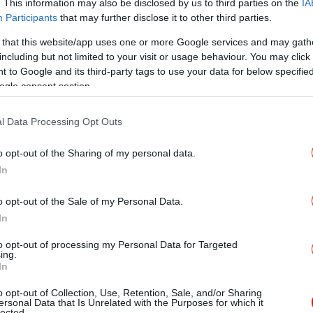
. This information may also be disclosed by us to third parties on the
IA
Participants
that may further disclose it to other third parties.
 that this website/app uses one or more Google services and may gath
including but not limited to your visit or usage behaviour. You may click 
 to Google and its third-party tags to use your data for below specifi
σό το τρόπαιο και πόσο κοστίζει; Τι απέγινε το Ζιλ
ogle consent section.
ΙΣ
l Data Processing Opt Outs
τω
o opt-out of the Sharing of my personal data.
In
τοιμα να μαγέψουν – Ποιος είναι ο μικρότερος από
Υπ.
o opt-out of the Sale of my Personal Data.
In
to opt-out of processing my Personal Data for Targeted
λλεκτικά παπούτσια για τον παγκόσμιο
ing.
In
ς Ίντερ Μαϊάμι, τα οποία έχουν την
Φ
έκ
o opt-out of Collection, Use, Retention, Sale, and/or Sharing
απ
ersonal Data that Is Unrelated with the Purposes for which it
lected.