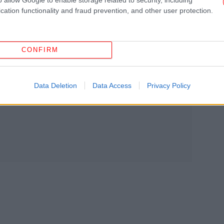
cation functionality and fraud prevention, and other user protection.
Η
πά
CONFIRM
εί
Data Deletion
Data Access
Privacy Policy
Σα
Η