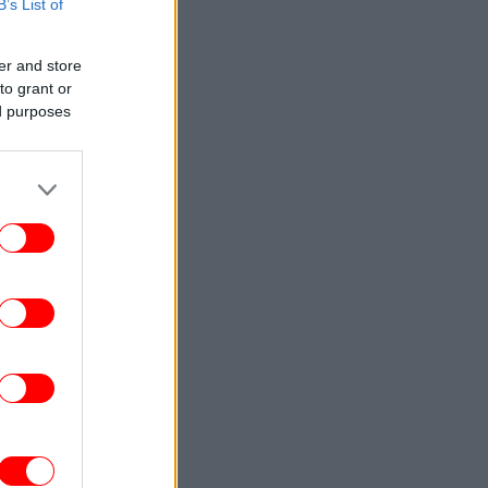
στην παραλία της Ποτίδαιας
B’s List of
ΑΥΤΟΚΙΝΗΤΟ
17:25
er and store
Zeekr 7GT: Το νέο ηλεκτρικό GT που
to grant or
συνδυάζει εκρηκτικές επιδόσεις με
ed purposes
μοναδική πολυτέλεια
ΥΓΕΙΑ
17:20
Α: Ζητά εντατικοποίηση των μέτρων κατά
ν κουνουπιών λόγω της εξάπλωσης του
ιού του Δυτικού Νείλου
ΕΛΛΑΔΑ
17:16
 Παιδείας: Στεγαστικό επίδομα σε 1.120
φοιτητές σε Βόλο, Λάρισα, Τρίκαλα,
Καρδίτσα και Λαμία
ΕΛΛΑΔΑ
17:11
ωτιά στην Αττικοβοιωτία: Το 55% της
τασης κάηκε σε δύο βράδια -Οι φλόγες
ελευθέρωσαν ενέργεια ίση με 6 βόμβες