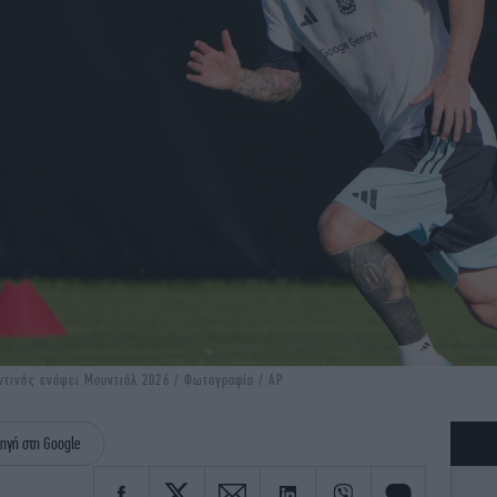
ντινής ενόψει Μουντιάλ 2026 / Φωτογραφία / AP
ηγή στη Google