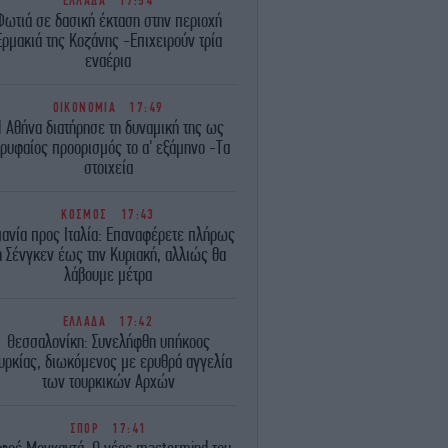
ΕΛΛΑΔΑ
17:54
Φωτιά σε δασική έκταση στην περιοχή
Ερμακιά της Κοζάνης -Επιχειρούν τρία
εναέρια
ΟΙΚΟΝΟΜΙΑ
17:49
 Αθήνα διατήρησε τη δυναμική της ως
ρυφαίος προορισμός το α' εξάμηνο -Τα
στοιχεία
ΚΟΣΜΟΣ
17:43
πανία προς Ιταλία: Επαναφέρετε πλήρως
η Σένγκεν έως την Κυριακή, αλλιώς θα
λάβουμε μέτρα
ΕΛΛΑΔΑ
17:42
Θεσσαλονίκη: Συνελήφθη υπήκοος
υρκίας, διωκόμενος με ερυθρά αγγελία
των τουρκικών Αρχών
ΣΠΟΡ
17:41