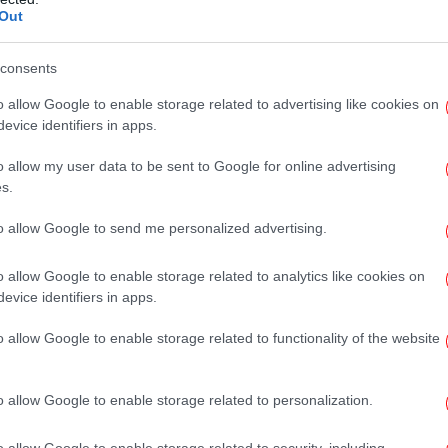
της Adidas που θα φορέσει ο Λιονέλ
Out
Το
consents
πρ
o allow Google to enable storage related to advertising like cookies on
οποίος σημείωσε δύο γκολ στον τελικό
evice identifiers in apps.
ί να οδηγήσει σε back to back κατάκτηση
κή Αργεντινής, κλείνοντας έτσι με τον
o allow my user data to be sent to Google for online advertising
κύκλο στην καριέρα του, ο οποίος πέρασε
s.
ε
to allow Google to send me personalized advertising.
ρνουά θα αγωνιστεί με συλλεκτικά
o allow Google to enable storage related to analytics like cookies on
Η 
είνον η Adidas, τα οποία φέρνουν την
evice identifiers in apps.
o allow Google to enable storage related to functionality of the website
o allow Google to enable storage related to personalization.
Σχ
β
o allow Google to enable storage related to security, including