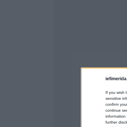
iefimerida
If you wish 
sensitive in
confirm you
continue se
information 
further disc