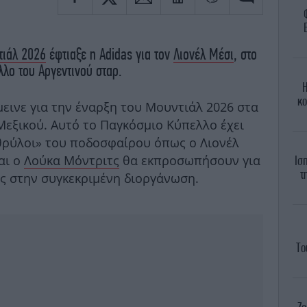
ιάλ 2026
έφτιαξε η Adidas για τον
Λιονέλ Μέσι
, στο
λλο του Αργεντινού σταρ.
Η
κο
εινε για την έναρξη του Μουντιάλ 2026 στα
Μεξικού. Αυτό το Παγκόσμιο Κύπελλο έχει
θρύλοι» του ποδοσφαίρου όπως ο Λιονέλ
αι ο
Λούκα Μόντριτς
θα εκπροσωπήσουν για
Ισ
τ
ς στην συγκεκριμένη διοργάνωση.
Το