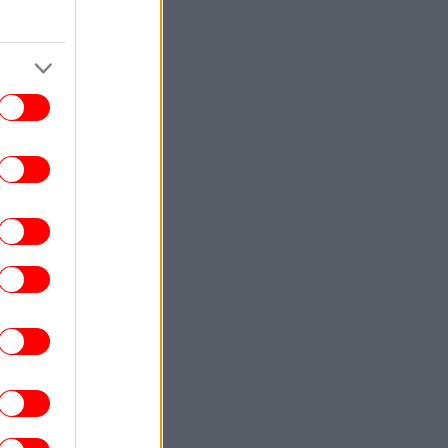
Χιροσίμα
ΣΠΟΡ
17:08
υρκικά ΜΜΕ: «Η Γαλατασαράι κατέθεσε
όταση στον ΠΑΟΚ για Κωνσταντέλια με
δανεισμό και οψιόν αγοράς»
ΖΩΗ
17:07
Ο Κριστιάνο Ρονάλντο επιδεικνύει την
ντυπωσιακή συλλογή υπεραυτοκινήτων
του -Όλα πανάκριβα
ΖΩΗ
17:03
Μαρία Μενούνος αποθεώνει την Ελλάδα:
«Ταξίδι που δεν θα ξεχάσω ποτέ» -Το
μπικίνι στα χρώματα της ελληνικής
σημαίας
ΚΟΣΜΟΣ
17:02
εδόν 100 νεκροί από τις πλημμύρες στη
ορειοανατολική Ινδία -Προελαύνουν οι