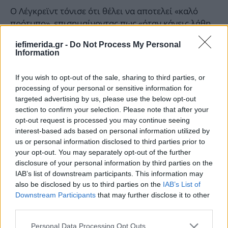
Ο Λέγκρεϊντ τόνισε ότι θέλει να αποτελεί «καλό
πρότυπο», επισημαίνοντας πως «όταν κάνεις λάθη,
πρέπει να τα παραδέχεσαι, ειδικά όταν πληγώνεις
iefimerida.gr -
Do Not Process My Personal
κάποιον που αγαπάς τόσο πολύ».
Information
Η δημόσια εξομολόγησή του προκάλεσε έντονες
If you wish to opt-out of the sale, sharing to third parties, or
αντιδράσεις στα μέσα κοινωνικής δικτύωσης.
processing of your personal or sensitive information for
Κάποιοι χρήστες εξέφρασαν τη συμπαράστασή
targeted advertising by us, please use the below opt-out
τους, ενώ άλλοι σχολίασαν επικριτικά τον τρόπο
section to confirm your selection. Please note that after your
opt-out request is processed you may continue seeing
και τη στιγμή που επέλεξε να μιλήσει δημόσια για
interest-based ads based on personal information utilized by
ένα τόσο προσωπικό ζήτημα.
us or personal information disclosed to third parties prior to
your opt-out. You may separately opt-out of the further
disclosure of your personal information by third parties on the
IAB’s list of downstream participants. This information may
also be disclosed by us to third parties on the
IAB’s List of
Downstream Participants
that may further disclose it to other
third parties.
Please note that this website/app uses one or more Google
Personal Data Processing Opt Outs