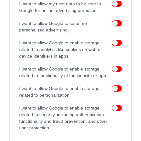
I want to allow my user data to be sent to
Google for online advertising purposes.
I want to allow Google to send me
personalized advertising.
I want to allow Google to enable storage
related to analytics like cookies on web or
device identifiers in apps.
I want to allow Google to enable storage
related to functionality of the website or app.
I want to allow Google to enable storage
Οι Eric Perrot από τη Γαλλία, Johan-Olav Botn και Sturla Holm
related to personalization.
Lægreid από τη Νορβηγία γιορτάζουν με τα μετάλλιά τους
I want to allow Google to enable storage
Αγωνιστικά, το χρυσό μετάλλιο κατέκτησε ο
related to security, including authentication
Νορβηγός Γιόχαν-Όλαβ Μποτν, ο οποίος
functionality and fraud prevention, and other
πραγματοποίησε εντυπωσιακή εμφάνιση στον
user protection.
τελευταίο γύρο, αφήνοντας δεύτερο τον Γάλλο Ερίκ