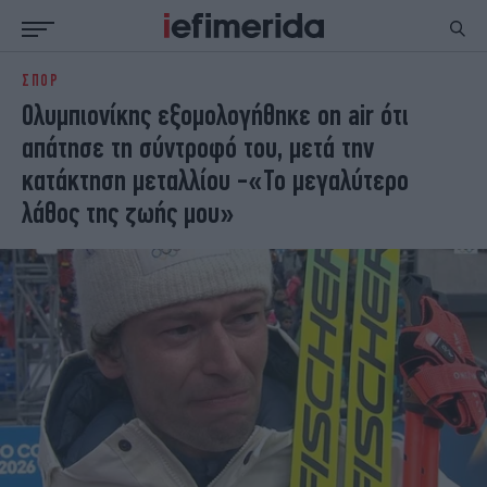
ΣΠΟΡ
ΕΙΔΗΣΕΙΣ
ΠΟΛΙΤΙΚΗ
Ολυμπιονίκης εξομολογήθηκε on air ότι
NON PAPER
ΕΛΛΑΔΑ
απάτησε τη σύντροφό του, μετά την
ΟΙΚΟΝΟΜΙΑ
ΚΟΣΜΟΣ
κατάκτηση μεταλλίου -«Το μεγαλύτερο
ΠΟΛΙΤΙΣΜΟΣ
ΠΑΝΕΛΛΗΝΙΕΣ
λάθος της ζωής μου»
ΖΩΗ
ΣΠΟΡ
ΓΥΝΑΙΚΑ
ENGLISH EDITION
ΠΟΛΗ
STORIES
ΕΚΛΟΓΕΣ
TRAVEL
ΤΕΧΝΟΛΟΓΙΑ
ΥΓΕΙΑ
DESIGN
ΟΛΥΜΠΙΑΚΟΙ ΑΓΩΝΕΣ
EURO
GREEN
PODCAST
iAUTOKINITO
iOPINIONS
iGASTRONOMIE