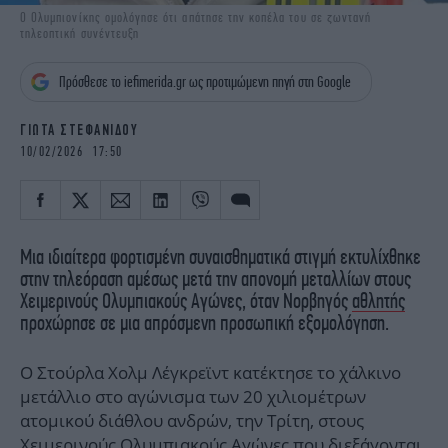
iBOOKS
ΖΩΔΙΑ
Ο Ολυμπιονίκης ομολόγησε ότι απάτησε την κοπέλα του σε ζωντανή
τηλεοπτική συνέντευξη
OSCARS
THE OCEAN
MEDIA
ELAMEFORA
Πρόσθεσε το iefimerida.gr ως προτιμώμενη πηγή στη Google
NEWSLETTER
ΓΙΩΤΑ ΣΤΕΦΑΝΙΔΟΥ
10/02/2026 17:50
Μια ιδιαίτερα φορτισμένη συναισθηματικά στιγμή εκτυλίχθηκε
στην τηλεόραση αμέσως μετά την απονομή μεταλλίων στους
Χειμερινούς Ολυμπιακούς Αγώνες, όταν Νορβηγός
αθλητής
προχώρησε σε μια απρόσμενη προσωπική εξομολόγηση.
Ο Στούρλα Χολμ Λέγκρεϊντ κατέκτησε το χάλκινο
μετάλλιο στο αγώνισμα των 20 χιλιομέτρων
ατομικού διάθλου ανδρών, την Τρίτη, στους
Χειμερινούς Ολυμπιακούς Αγώνες
που διεξάγονται