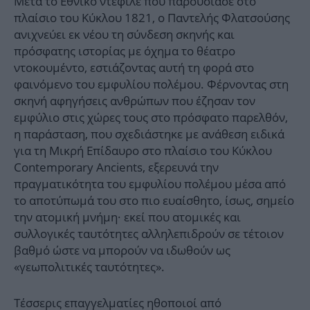
Μετά το Εθνικό ντεφιλέ που παρουσίασε στο
πλαίσιο του Κύκλου 1821, ο Παντελής Φλατσούσης
ανιχνεύει εκ νέου τη σύνδεση σκηνής και
πρόσφατης ιστορίας με όχημα το θέατρο
ντοκουμέντο, εστιάζοντας αυτή τη φορά στο
φαινόμενο του εμφυλίου πολέμου. Φέρνοντας στη
σκηνή αφηγήσεις ανθρώπων που έζησαν τον
εμφύλιο στις χώρες τους στο πρόσφατο παρελθόν,
η παράσταση, που σχεδιάστηκε με ανάθεση ειδικά
για τη Μικρή Επίδαυρο στο πλαίσιο του Κύκλου
Contemporary Ancients, εξερευνά την
πραγματικότητα του εμφυλίου πολέμου μέσα από
το αποτύπωμά του στο πιο ευαίσθητο, ίσως, σημείο
την ατομική μνήμη· εκεί που ατομικές και
συλλογικές ταυτότητες αλληλεπιδρούν σε τέτοιον
βαθμό ώστε να μπορούν να ιδωθούν ως
«γεωπολιτικές ταυτότητες».
Τέσσερις επαγγελματίες ηθοποιοί από