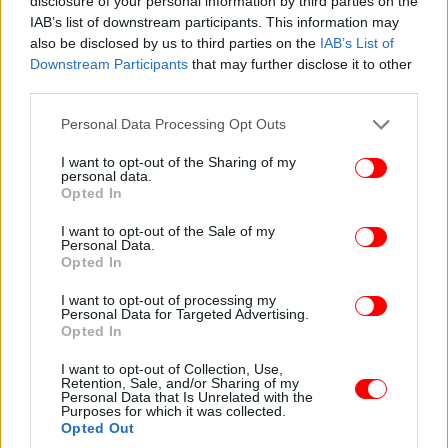
disclosure of your personal information by third parties on the
IAB’s list of downstream participants. This information may
also be disclosed by us to third parties on the
IAB’s List of
Downstream Participants
that may further disclose it to other
third parties.
Please note that this website/app uses one or more Google
Personal Data Processing Opt Outs
services and may gather and store information including but
not limited to your visit or usage behaviour. You may click to
I want to opt-out of the Sharing of my
personal data.
grant or deny consent to Google and its third-party tags to
Opted In
use your data for below specified purposes in below Google
consent section.
I want to opt-out of the Sale of my
Personal Data.
Opted In
I want to opt-out of processing my
Personal Data for Targeted Advertising.
Opted In
Έμιλυ Λουίζου @Mariza Kapsambeli
I want to opt-out of Collection, Use,
Retention, Sale, and/or Sharing of my
Personal Data that Is Unrelated with the
Συμπτώματα από την έλλειψη βάρους του
Purposes for which it was collected.
Opted Out
Γιάννη Σκαραγκά, 14, 15 Ιουλίου