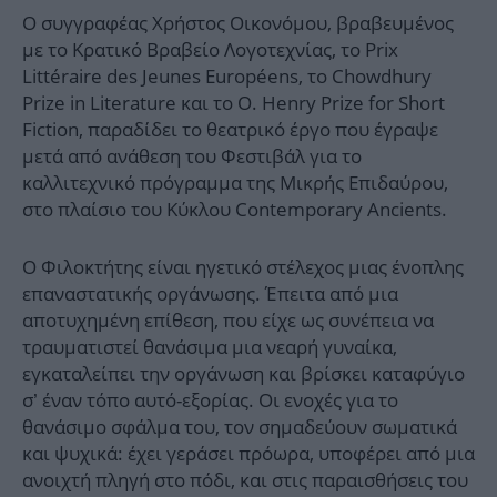
Ο συγγραφέας Χρήστος Οικονόμου, βραβευμένος
με το Κρατικό Βραβείο Λογοτεχνίας, το Prix
Littéraire des Jeunes Européens, το Chowdhury
Prize in Literature και το O. Henry Prize for Short
Fiction, παραδίδει το θεατρικό έργο που έγραψε
μετά από ανάθεση του Φεστιβάλ για το
καλλιτεχνικό πρόγραμμα της Μικρής Επιδαύρου,
στο πλαίσιο του Κύκλου Contemporary Ancients.
Ο Φιλοκτήτης είναι ηγετικό στέλεχος μιας ένοπλης
επαναστατικής οργάνωσης. Έπειτα από μια
αποτυχημένη επίθεση, που είχε ως συνέπεια να
τραυματιστεί θανάσιμα μια νεαρή γυναίκα,
εγκαταλείπει την οργάνωση και βρίσκει καταφύγιο
σ’ έναν τόπο αυτό-εξορίας. Οι ενοχές για το
θανάσιμο σφάλμα του, τον σημαδεύουν σωματικά
και ψυχικά: έχει γεράσει πρόωρα, υποφέρει από μια
ανοιχτή πληγή στο πόδι, και στις παραισθήσεις του