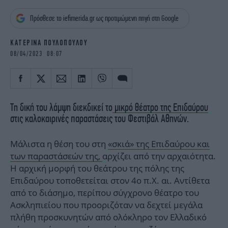
iBOOKS
ΖΩΔΙΑ
Πρόσθεσε το iefimerida.gr ως προτιμώμενη πηγή στη Google
OSCARS
THE OCEAN
MEDIA
ELAMEFORA
ΚΑΤΕΡΙΝΑ ΠΟΥΛΟΠΟΥΛΟΥ
08/04/2023 08:07
NEWSLETTER
Τη δική του λάμψη διεκδικεί το
μικρό θέατρο της Επιδαύρου
στις καλοκαιρινές παραστάσεις του Φεστιβάλ Αθηνών.
Μάλιστα η θέση του στη
«σκιά» της Επιδαύρου και
των παραστάσεών της,
αρχίζει από την αρχαιότητα.
Η αρχική μορφή του θεάτρου της πόλης της
Επιδαύρου τοποθετείται στον 4ο π.Χ. αι. Αντίθετα
από το διάσημο, περίπου σύγχρονο θέατρο του
Ασκληπιείου που προοριζόταν να δεχτεί μεγάλα
πλήθη προσκυνητών από ολόκληρο τον Ελλαδικό