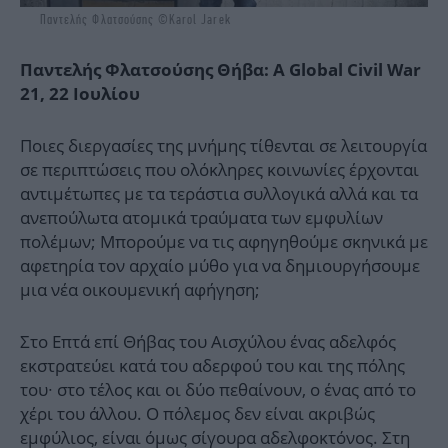
Παντελής Φλατσούσης ©Karol Jarek
Παντελής Φλατσούσης Θήβα: A Global Civil War
21, 22 Ιουλίου
Ποιες διεργασίες της μνήμης τίθενται σε λειτουργία
σε περιπτώσεις που ολόκληρες κοινωνίες έρχονται
αντιμέτωπες με τα τεράστια συλλογικά αλλά και τα
ανεπούλωτα ατομικά τραύματα των εμφυλίων
πολέμων; Μπορούμε να τις αφηγηθούμε σκηνικά με
αφετηρία τον αρχαίο μύθο για να δημιουργήσουμε
μια νέα οικουμενική αφήγηση;
Στο Επτά επί Θήβας του Αισχύλου ένας αδελφός
εκστρατεύει κατά του αδερφού του και της πόλης
του∙ στο τέλος και οι δύο πεθαίνουν, ο ένας από το
χέρι του άλλου. Ο πόλεμος δεν είναι ακριβώς
εμφύλιος, είναι όμως σίγουρα αδελφοκτόνος. Στη